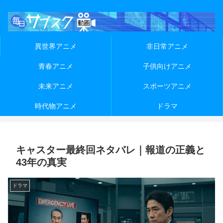
異世界アニメ
非日常アニメ
青春アニメ
子供向けアニメ
未来アニメ
スポーツアニメ
時代物アニメ
ドラマ
キャスター最終回ネタバレ｜報道の正義と
43年の真実
ドラマ