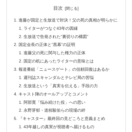
目次
進藤が国定と生放送で対決！父の死の真相が明らかに
ライターがつなぐ43年の因縁
生放送で告発された“裏切りの構図”
国定会長の正体と“黒幕”の証明
進藤父の死に関与した権力の正体
国定の机にあったライターの意味とは
報道番組「ニュースゲート」の信頼回復はあるか
週刊誌スキャンダルとテレビ局の苦悩
生放送という「真実を伝える」手段の力
キャスト陣のオールアップとコメント
阿部寛「悩み続けた役」への思い
永野芽郁・道枝駿佑らの現場の絆
『キャスター』最終回の見どころと意義まとめ
43年越しの真実が視聴者へ届けるもの