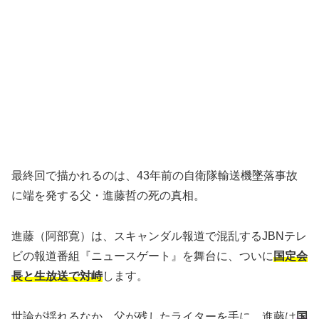
最終回で描かれるのは、43年前の自衛隊輸送機墜落事故
に端を発する父・進藤哲の死の真相。
進藤（阿部寛）は、スキャンダル報道で混乱するJBNテレ
ビの報道番組『ニュースゲート』を舞台に、ついに
国定会
長と生放送で対峙
します。
世論が揺れるなか、父が残したライターを手に、進藤は
国