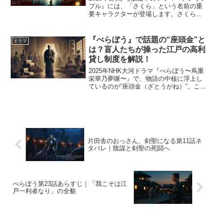
ブル』には、「さくら」という名前の重
要キャラクターが登場します。さくら
は、田中圭さん演じる宇井修也の娘であ
り、物語に深く関わる存在です。本記事
では、さくらの正体やキャラクターの背
『べらぼう』で話題の“座頭金”と
ドラマ
景、ストーリーへの影...
は？盲人たちが操った江戸の高利
貸し制度を解説！
2025年NHK大河ドラマ『べらぼう〜蔦重
栄華乃夢噺〜』で、物語の中核に浮上し
ているのが“座頭金（ざとうがね）”。これ
は江戸時代に実在した盲人の高利貸し制
度で、当時の幕府公認の金融ネットワー
クとして社会に大きな影響を及ぼしてい
ました。本記事...
片田舎のおっさん、剣聖になる第11話ネ
タバレ｜陰謀と剣聖の死闘へ
べらぼう第23話あらすじ｜「我こそは江
戸一利者なり」の全貌