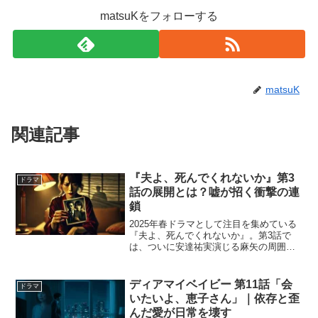
matsuKをフォローする
matsuK
関連記事
『夫よ、死んでくれないか』第3
ドラマ
話の展開とは？嘘が招く衝撃の連
鎖
2025年春ドラマとして注目を集めている
『夫よ、死んでくれないか』。第3話で
は、ついに安達祐実演じる麻矢の周囲
で、“嘘”が新たな波紋を呼び起こします。
夫の失踪、親友との疑惑、そして咄嗟に
ついた「夫婦円満」の嘘――その言葉が
ディアマイベイビー 第11話「会
ドラマ
きっかけで、事態は...
いたいよ、恵子さん」｜依存と歪
んだ愛が日常を壊す