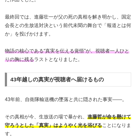
最終回では、進藤壮一が父の死の真相を解き明かし、国定
会長との生放送対決という前代未聞の舞台で「報道とは何
か」を投げかけます。
物語の核心である“真実を伝える覚悟”が、視聴者一人ひと
りの胸に残る
ラストとなりました。
43年越しの真実が視聴者へ届けるもの
43年前、自衛隊輸送機の墜落と共に隠された事実――。
その真相が今、生放送の場で暴かれ、
進藤哲が命を懸けて
守ろうとした「真実」はようやく光を浴びる
ことになりま
す。