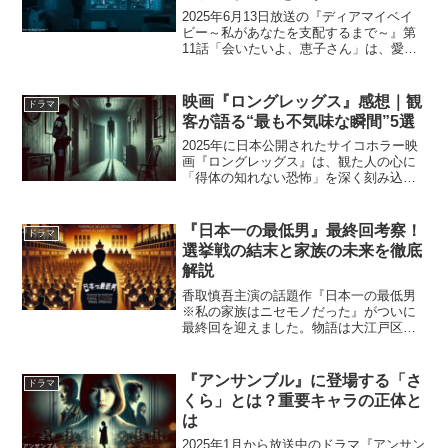
2025年6月13日放送の『ディアマイベイ
ビー～私があなたを支配するまで～』第
11話「会いたいよ、恵子さん」は、愛と
依存、正しさと支配──その境界線がふた
たび揺らぐ回です。拓人（野村康太）
は、保護された恵子（松下由樹）が再び
映画『ロングレッグス』感想｜観
ドラマ
姿を現したと聞き...
客が語る“最も不気味な瞬間”5選
2025年に日本公開されたサイコホラー映
画『ロングレッグス』は、観た人の心に
「得体の知れない恐怖」を深く刻み込ん
でいます。すでに「今年No.1ホラー」と
の呼び声も高く、観客からは「怖いのに
目が離せない」「どのシーンも不気味で
『日本一の最低男』最終回考察！
ドラマ
美しい」といった...
選挙戦の結末と家族の未来を徹底
解説
香取慎吾主演の話題作『日本一の最低男
※私の家族はニセモノだった』がついに
最終回を迎えました。物語は大江戸区長
選挙をめぐる熾烈な戦いへと突入し、一
平（香取慎吾）が「最低男」としてどん
な結末を迎えるのか、多くの視聴者が注
『アンサンブル』に登場する「さ
ドラマ
目していました。真壁（...
くら」とは？重要キャラの正体と
は
2025年1月から放送中のドラマ『アンサン