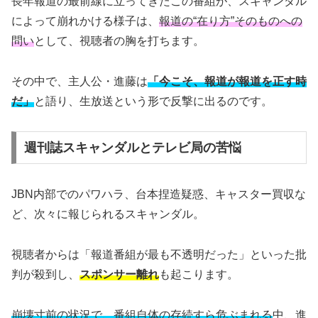
長年報道の最前線に立ってきたこの番組が、スキャンダル
によって崩れかける様子は、
報道の“在り方”そのものへの
問い
として、視聴者の胸を打ちます。
その中で、主人公・進藤は
「今こそ、報道が報道を正す時
だ」
と語り、生放送という形で反撃に出るのです。
週刊誌スキャンダルとテレビ局の苦悩
JBN内部でのパワハラ、台本捏造疑惑、キャスター買収な
ど、次々に報じられるスキャンダル。
視聴者からは「報道番組が最も不透明だった」といった批
判が殺到し、
スポンサー離れ
も起こります。
崩壊寸前の状況で、番組自体の存続すら危ぶまれる
中、進