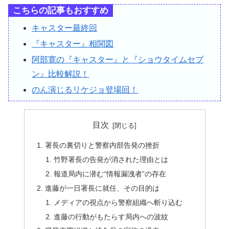
こちらの記事もおすすめ
キャスター最終回
『キャスター』相関図
阿部寛の『キャスター』と『ショウタイムセブ
ン』比較解説！
のん演じるリケジョ登場回！
目次
署長の裏切りと警察内部告発の挫折
竹野署長の告発が消された理由とは
報道局内に潜む“情報漏洩者”の存在
進藤が一日署長に就任、その目的は
メディアの視点から警察組織へ斬り込む
進藤の行動がもたらす局内への波紋