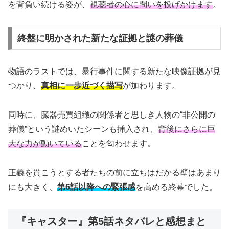
を背負い続ける姿が、
視聴者の心に問いを投げかけます
。
終盤に明かされた新たな証拠と謎の葬儀
物語のラストでは、暴行事件に関する新たな映像証拠が見
つかり、
真相に一歩近づく描写
が加わります。
同時に、臓器売買組織の関係者と思しき人物の“非公開の
葬儀”という謎めいたシーンも挿入され、
背後にさらに巨
大な力が動いている
ことを匂わせます。
正義を貫こうとする者たちの前に立ちはだかる壁はあまり
にも大きく、
第6話以降への緊張感
を高める終幕でした。
『キャスター』第5話ネタバレと感想まと