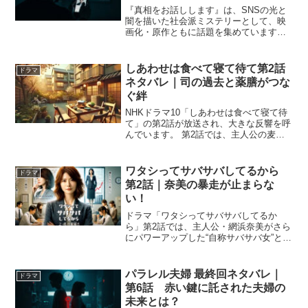
『真相をお話しします』は、SNSの光と
闇を描いた社会派ミステリーとして、映
画化・原作ともに話題を集めています。
伏線回収やどんでん返しの巧みさに熱狂
的な支持がある一方で、物語のリアリテ
ィや構成の好みが分かれる作品でもあり
しあわせは食べて寝て待て第2話
ドラマ
ます。ここでは、各メデ...
ネタバレ｜司の過去と薬膳がつな
ぐ絆
NHKドラマ10「しあわせは食べて寝て待
て」の第2話が放送され、大きな反響を呼
んでいます。 第2話では、主人公の麦巻
さとこ（桜井ユキ）が、薬膳を通じて少
しずつ心と体を整えながら、人との絆を
深めていく様子が描かれました。 この記
ワタシってサバサバしてるから
ドラマ
事では、「しあ...
第2話｜奈美の暴走が止まらな
い！
ドラマ「ワタシってサバサバしてるか
ら」第2話では、主人公・網浜奈美がさら
にパワーアップした“自称サバサバ女”とし
て、周囲との軋轢を深めていきます。高
校教師に転職し、結婚への意欲を燃やす
奈美ですが、合コン後に山城へのアプロ
パラレル夫婦 最終回ネタバレ｜
ドラマ
ーチが空振りに終わる...
第6話 赤い鍵に託された夫婦の
未来とは？