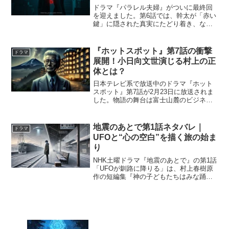
ドラマ『パラレル夫婦』がついに最終回
を迎えました。第6話では、幹太が「赤い
鍵」に隠された真実にたどり着き、なつ
めを救うための最終決断を下します。1日
3分だけ再会できる夫婦に訪れた別れと希
望――愛の本質が問われる感動のラスト
『ホットスポット』第7話の衝撃
ドラマ
を、ネタバレありで...
展開！小日向文世演じる村上の正
体とは？
日本テレビ系で放送中のドラマ『ホット
スポット』第7話が2月23日に放送されま
した。物語の舞台は富士山麓のビジネス
ホテル。シングルマザーの清美（市川実
日子）がホテルで働く中、突如として宇
宙人や未来人が登場し、視聴者を驚かせ
地震のあとで第1話ネタバレ｜
ドラマ
る展開が続いています...
UFOと“心の空白”を描く旅の始ま
り
NHK土曜ドラマ『地震のあとで』の第1話
「UFOが釧路に降りる」は、村上春樹原
作の短編集『神の子どもたちはみな踊
る』を映像化した作品として注目されて
います。阪神・淡路大震災を背景に、直
接的な被災描写ではなく、喪失や再生を
めぐる“心の物語”を...