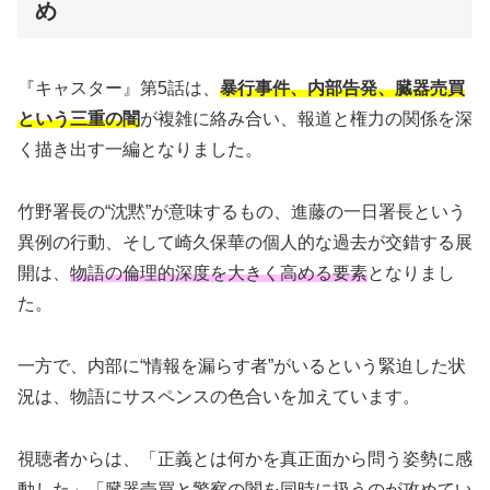
め
『キャスター』第5話は、
暴行事件、内部告発、臓器売買
という三重の闇
が複雑に絡み合い、報道と権力の関係を深
く描き出す一編となりました。
竹野署長の“沈黙”が意味するもの、進藤の一日署長という
異例の行動、そして崎久保華の個人的な過去が交錯する展
開は、
物語の倫理的深度を大きく高める要素
となりまし
た。
一方で、内部に“情報を漏らす者”がいるという緊迫した状
況は、物語にサスペンスの色合いを加えています。
視聴者からは、「正義とは何かを真正面から問う姿勢に感
動した」「臓器売買と警察の闇を同時に扱うのが攻めてい