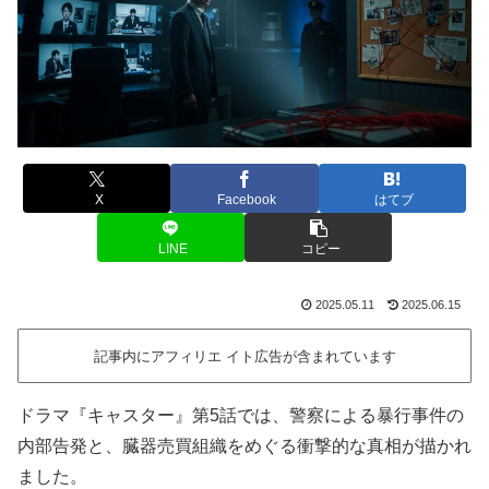
X
Facebook
はてブ
LINE
コピー
2025.05.11
2025.06.15
記事内にアフィリエ イト広告が含まれています
ドラマ『キャスター』第5話では、警察による暴行事件の
内部告発と、臓器売買組織をめぐる衝撃的な真相が描かれ
ました。