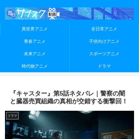
異世界アニメ
非日常アニメ
青春アニメ
子供向けアニメ
未来アニメ
スポーツアニメ
時代物アニメ
ドラマ
『キャスター』第5話ネタバレ｜警察の闇
と臓器売買組織の真相が交錯する衝撃回！
ドラマ