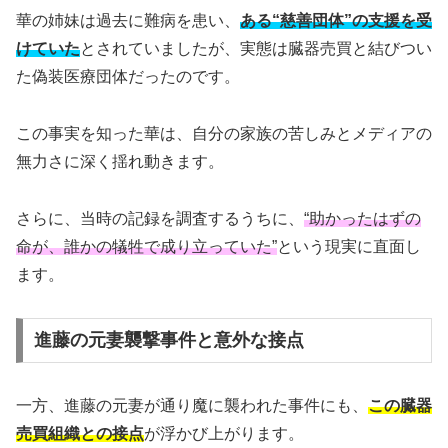
華の姉妹は過去に難病を患い、
ある“慈善団体”の支援を受
けていた
とされていましたが、実態は臓器売買と結びつい
た偽装医療団体だったのです。
この事実を知った華は、自分の家族の苦しみとメディアの
無力さに深く揺れ動きます。
さらに、当時の記録を調査するうちに、
“助かったはずの
命が、誰かの犠牲で成り立っていた”
という現実に直面し
ます。
進藤の元妻襲撃事件と意外な接点
一方、進藤の元妻が通り魔に襲われた事件にも、
この臓器
売買組織との接点
が浮かび上がります。