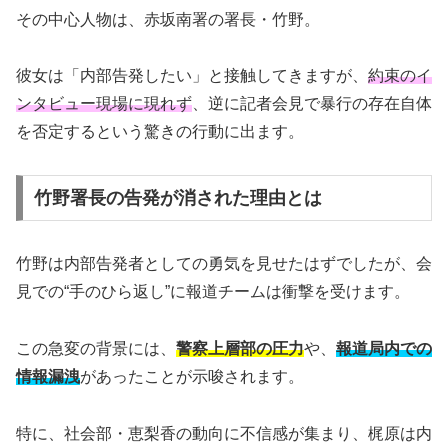
その中心人物は、赤坂南署の署長・竹野。
彼女は「内部告発したい」と接触してきますが、
約束のイ
ンタビュー現場に現れず
、逆に記者会見で暴行の存在自体
を否定するという驚きの行動に出ます。
竹野署長の告発が消された理由とは
竹野は内部告発者としての勇気を見せたはずでしたが、会
見での“手のひら返し”に報道チームは衝撃を受けます。
この急変の背景には、
警察上層部の圧力
や、
報道局内での
情報漏洩
があったことが示唆されます。
特に、社会部・恵梨香の動向に不信感が集まり、梶原は内