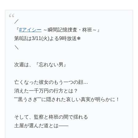
／
『
#アイシー
～瞬間記憶捜査・柊班～』
第8話は3/11(火)よる9時放送❄
＼
次週は、『忘れない男』
亡くなった彼女のもう一つの顔…
消えた一千万円の行方とは？
""黒うさぎ""に隠された哀しい真実が明らかに！
そして、監察と柊班の間で揺れる
土屋が選んだ道とは――