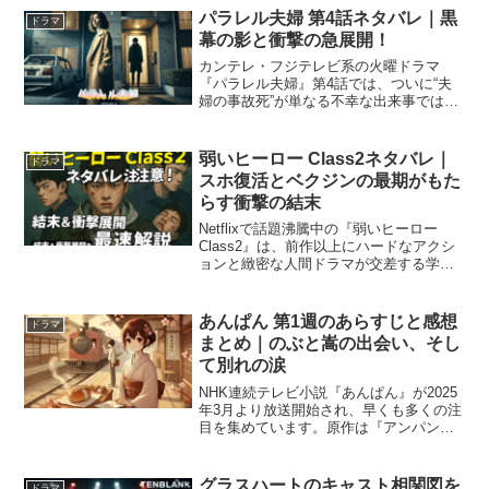
ながら、教育や社会の問題に鋭く切り込
パラレル夫婦 第4話ネタバレ｜黒
ドラマ
むストーリー...
幕の影と衝撃の急展開！
カンテレ・フジテレビ系の火曜ドラマ
『パラレル夫婦』第4話では、ついに“夫
婦の事故死”が単なる不幸な出来事ではな
く、怨恨による殺人であった可能性が浮
上します。主人公・なつめは、その事実
を夫・幹太に告げることなく、単独での
弱いヒーロー Class2ネタバレ｜
ドラマ
調査を開始。しかし、真...
スホ復活とベクジンの最期がもた
らす衝撃の結末
Netflixで話題沸騰中の『弱いヒーロー
Class2』は、前作以上にハードなアクシ
ョンと緻密な人間ドラマが交差する学園
サバイバルの第2章。 ヨン・シウンが新
たな仲間と共に立ち向かうのは、金と暴
力に支配された不良連合組織「連合」。
あんぱん 第1週のあらすじと感想
ドラマ
そして...
まとめ｜のぶと嵩の出会い、そし
て別れの涙
NHK連続テレビ小説『あんぱん』が2025
年3月より放送開始され、早くも多くの注
目を集めています。原作は『アンパンマ
ン』の生みの親・やなせたかし氏とその
妻・暢さんの人生をモデルにしており、
子どもから大人まで深く刺さるヒューマ
グラスハートのキャスト相関図を
ドラマ