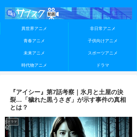
異世界アニメ
非日常アニメ
青春アニメ
子供向けアニメ
未来アニメ
スポーツアニメ
時代物アニメ
ドラマ
『アイシー』第7話考察｜氷月と土屋の決
裂…「穢れた黒うさぎ」が示す事件の真相
とは？
ドラマ