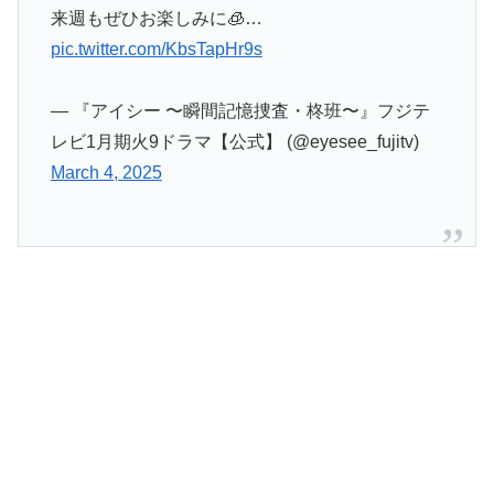
来週もぜひお楽しみに🧊…
pic.twitter.com/KbsTapHr9s
— 『アイシー 〜瞬間記憶捜査・柊班〜』フジテ
レビ1月期火9ドラマ【公式】 (@eyesee_fujitv)
March 4, 2025