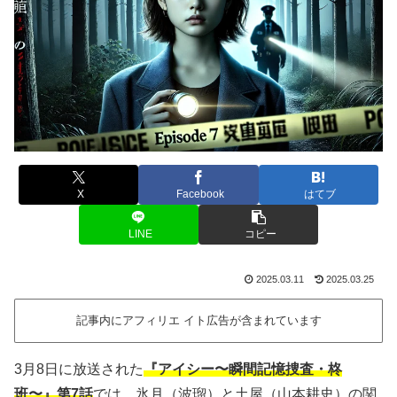
X
Facebook
はてブ
LINE
コピー
2025.03.11
2025.03.25
記事内にアフィリエ イト広告が含まれています
3月8日に放送された
『アイシー〜瞬間記憶捜査・柊
班〜』第7話
では、氷月（波瑠）と土屋（山本耕史）の関