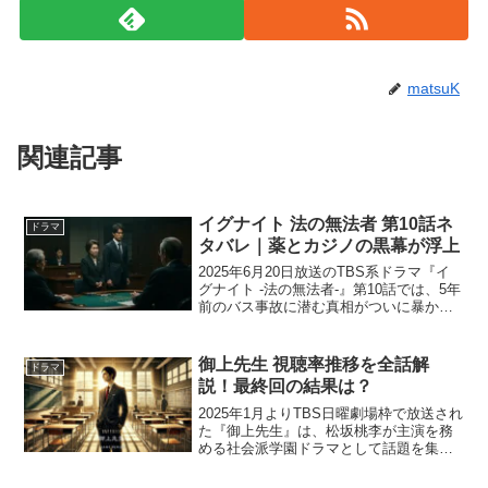
matsuK
関連記事
イグナイト 法の無法者 第10話ネ
ドラマ
タバレ｜薬とカジノの黒幕が浮上
2025年6月20日放送のTBS系ドラマ『イ
グナイト -法の無法者-』第10話では、5年
前のバス事故に潜む真相がついに暴か
れ、物語は最終章へと突入します。宇崎
（間宮祥太朗）は母・純子（藤田朋子）
とともに、父の名誉をかけてバス会社を
御上先生 視聴率推移を全話解
ドラマ
提訴し、浅...
説！最終回の結果は？
2025年1月よりTBS日曜劇場枠で放送され
た『御上先生』は、松坂桃李が主演を務
める社会派学園ドラマとして話題を集め
ました。初回視聴率は12.2%と好スター
トを切り、その後も安定した推移を見せ