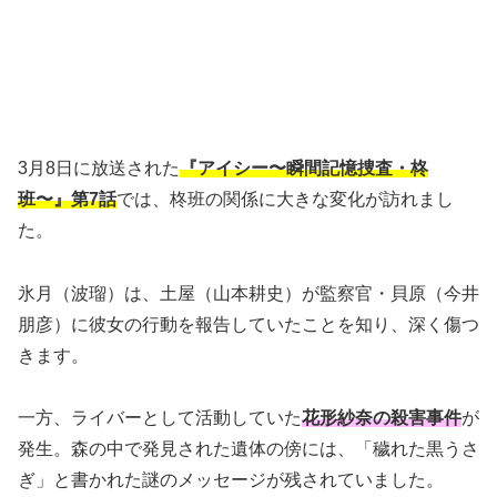
3月8日に放送された
『アイシー〜瞬間記憶捜査・柊
班〜』第7話
では、柊班の関係に大きな変化が訪れまし
た。
氷月（波瑠）は、土屋（山本耕史）が監察官・貝原（今井
朋彦）に彼女の行動を報告していたことを知り、深く傷つ
きます。
一方、ライバーとして活動していた
花形紗奈の殺害事件
が
発生。森の中で発見された遺体の傍には、「穢れた黒うさ
ぎ」と書かれた謎のメッセージが残されていました。