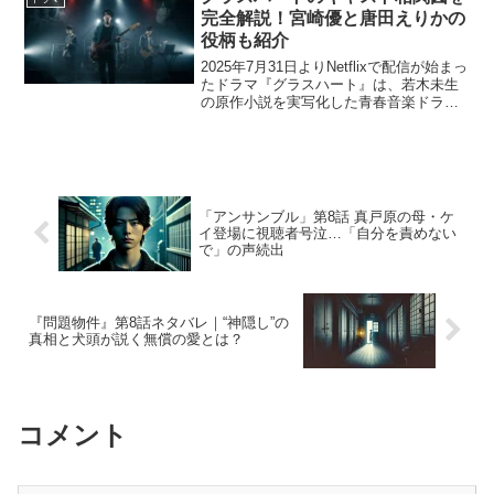
ンドラマとして話...
完全解説！宮崎優と唐田えりかの
役柄も紹介
2025年7月31日よりNetflixで配信が始まっ
たドラマ『グラスハート』は、若木未生
の原作小説を実写化した青春音楽ドラマ
です。佐藤健を筆頭に、宮崎優、唐田え
りか、町田啓太、志尊淳、菅田将暉など
豪華キャストが集結し、バンド
「TENBLAN...
「アンサンブル」第8話 真戸原の母・ケ
イ登場に視聴者号泣…「自分を責めない
で」の声続出
『問題物件』第8話ネタバレ｜“神隠し”の
真相と犬頭が説く無償の愛とは？
コメント