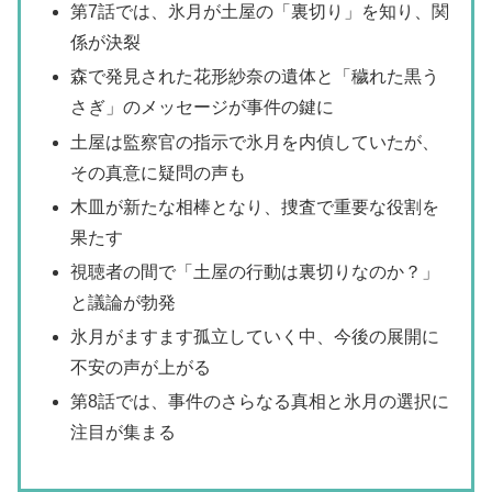
第7話では、氷月が土屋の「裏切り」を知り、関
係が決裂
森で発見された花形紗奈の遺体と「穢れた黒う
さぎ」のメッセージが事件の鍵に
土屋は監察官の指示で氷月を内偵していたが、
その真意に疑問の声も
木皿が新たな相棒となり、捜査で重要な役割を
果たす
視聴者の間で「土屋の行動は裏切りなのか？」
と議論が勃発
氷月がますます孤立していく中、今後の展開に
不安の声が上がる
第8話では、事件のさらなる真相と氷月の選択に
注目が集まる