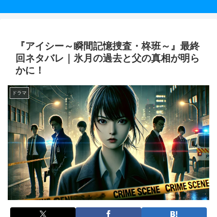
『アイシー～瞬間記憶捜査・柊班～』最終
回ネタバレ｜氷月の過去と父の真相が明ら
かに！
ドラマ