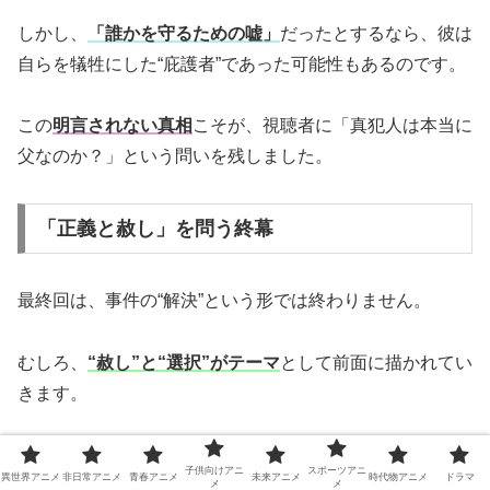
しかし、
「誰かを守るための嘘」
だったとするなら、彼は
自らを犠牲にした“庇護者”であった可能性もあるのです。
この
明言されない真相
こそが、視聴者に「真犯人は本当に
父なのか？」という問いを残しました。
「正義と赦し」を問う終幕
最終回は、事件の“解決”という形では終わりません。
むしろ、
“赦し”と“選択”がテーマ
として前面に描かれてい
きます。
氷月が父を赦すというよりも、「事実をすべて知った上
子供向けアニ
スポーツアニ
異世界アニメ
非日常アニメ
青春アニメ
未来アニメ
時代物アニメ
ドラマ
で、どう受け止めるか」という
視聴者自身への問いかけ
が
メ
メ