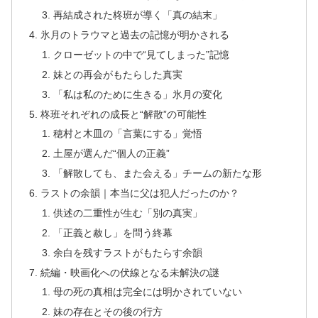
再結成された柊班が導く「真の結末」
氷月のトラウマと過去の記憶が明かされる
クローゼットの中で“見てしまった”記憶
妹との再会がもたらした真実
「私は私のために生きる」氷月の変化
柊班それぞれの成長と“解散”の可能性
穂村と木皿の「言葉にする」覚悟
土屋が選んだ“個人の正義”
「解散しても、また会える」チームの新たな形
ラストの余韻｜本当に父は犯人だったのか？
供述の二重性が生む「別の真実」
「正義と赦し」を問う終幕
余白を残すラストがもたらす余韻
続編・映画化への伏線となる未解決の謎
母の死の真相は完全には明かされていない
妹の存在とその後の行方