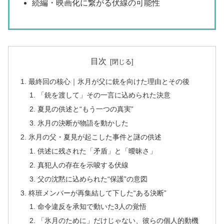
続編・映画化に繋がる伏線の可能性
目次
最終回の核心｜氷月が父に銃を向けた理由とその後
「銃を渡して」その一言に込められた決意
夏見の供述と“もう一つの真実”
氷月の決断が物語を動かした
氷月の父・夏見が起こした事件と謎の供述
供述に残された「矛盾」と「曖昧さ」
真犯人の存在を示唆する伏線
父の沈黙に込められた“保護”の意図
柊班メンバーが再集結して下した“ある決断”
命令違反を承知で動いた3人の覚悟
「氷月のために」だけじゃない、彼らの個人的動機