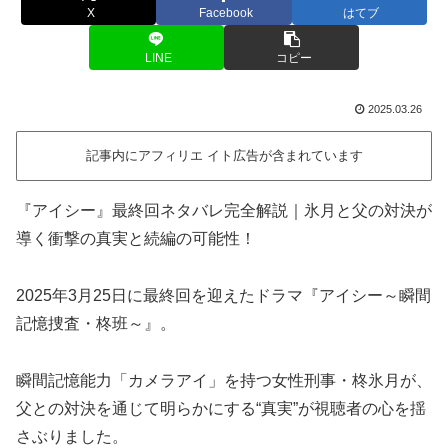
X
Facebook
はてブ
LINE
コピー
2025.03.26
記事内にアフィリエ イト広告が含まれています
『アイシー』最終回ネタバレ完全解説｜氷月と父の対決が
導く衝撃の真実と続編の可能性！
2025年3月25日に最終回を迎えたドラマ『アイシー～瞬間
記憶捜査・柊班～』。
瞬間記憶能力「カメラアイ」を持つ女性刑事・柊氷月が、
父との対決を通じて明らかにする“真実”が視聴者の心を揺
さぶりました。