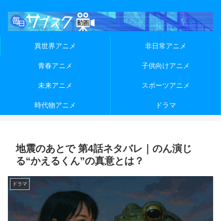
異世界アニメ
非日常アニメ
青春アニメ
子供向けアニメ
未来アニメ
スポーツアニメ
時代物アニメ
ドラマ
地震のあとで 第4話ネタバレ｜のん演じ
る“かえるくん”の真意とは？
ドラマ