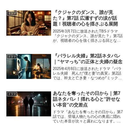
造者として歩み出す姿と、幕府内の不穏
な動きが交錯します。鷹狩り中の将軍の
嫡男・徳川家基の急死、疑惑の手袋、そ
『クジャクのダンス、誰が見
ドラマ
して田沼意次と松...
た？』第7話 広瀬すずの涙が話
題！視聴者の心を揺さぶる展開
2025年3月7日に放送されたTBSドラマ
『クジャクのダンス、誰が見た？』第7話
が、視聴者の心を強く揺さぶる回となり
ました。広瀬すず演じる山下心麦が、封
印されていた家族の秘密を知り、涙を流
すシーンが大きな話題になっています。
『パラレル夫婦』第2話ネタバレ
ドラマ
ネット上では「つ...
｜“ヤマっち”の正体と夫婦の疑念
2025年4月8日に放送されたドラマ『パラ
レル夫婦 死んだ“僕と妻”の真実』第2話
では、幹太と亡き妻・なつめが“ミックス
現象”によって再び出会う切なくも不可解
な展開が描かれました。なつめの不倫疑
惑がさらに深まり、謎の存在“ヤマっち”の
あなたを奪ったその日から｜第7
ドラマ
正体が...
話ネタバレ！揺れる心と“許せな
い本音”の交差点
ドラマ『あなたを奪ったその日から』第7
話では、登場人物たちの心の奥底に隠れ
ていた本音が次々と露わになります。吉
野みち（奈緒）と夫・陽一（永山瑛太）