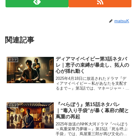
matsuK
関連記事
ディアマイベイビー第3話ネタバ
ドラマ
レ｜恵子の束縛が暴走し、拓人の
心が揺れ動く
2025年4月18日に放送されたドラマ『デ
ィアマイベイビー～私があなたを支配す
るまで～』第3話では、マネージャー・恵
子の異常な愛情と執着がさらにエスカレ
ートし、拓人の周囲に大きな波紋を呼ぶ
展開が描かれました。恵子が提示したル
『べらぼう』第15話ネタバレ
ドラマ
ールの数々に困惑...
｜“毒入り手袋”が暴く幕府の闇と
蔦重の再起
2025年放送のNHK大河ドラマ『べらぼう
～蔦重栄華乃夢噺～』第15話「死を呼ぶ
手袋」では、蔦屋重三郎が再び文化の創