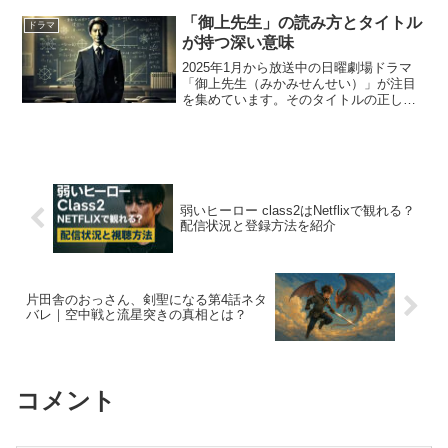
の間に横たわる“越えられない壁”、新名
（岩田剛典）との切ない距離感、そして
「御上先生」の読み方とタイトル
ドラマ
それぞれの裏切りと葛...
が持つ深い意味
2025年1月から放送中の日曜劇場ドラマ
「御上先生（みかみせんせい）」が注目
を集めています。そのタイトルの正しい
読み方や込められた意味について考えた
ことはありますか？ 本記事では、「御上
先生」の正しい読み方を解説し、タイト
ルが示す象徴的な意...
弱いヒーロー class2はNetflixで観れる？
配信状況と登録方法を紹介
片田舎のおっさん、剣聖になる第4話ネタ
バレ｜空中戦と流星突きの真相とは？
コメント