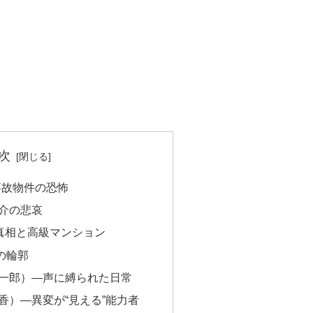
次
事故物件の恐怖
介の悲哀
の真相と高級マンション
の輪郭
一郎）—声に縛られた日常
香）—異変が“見える”能力者