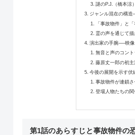
謎のP.J.（橋本
ジャンル混在の構造
「事故物件」と「
霊の声を通じて描
演出家の手腕──映
無音と声のコント
藤原丈一郎の初主
今後の展開を示す伏
事故物件が連鎖さ
登場人物たちの関
第1話のあらすじと事故物件の