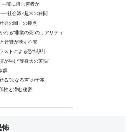
涼）—闇に潜む何者か
——社会派×超常の狭間
社会の闇」の接点
かれる“非業の死”のリアリティ
像と音響が映す不安
ラストによる恐怖設計
演が生む“等身大の苦悩”
線群
せる“次なる声”の予兆
係性と潜む秘密
恐怖