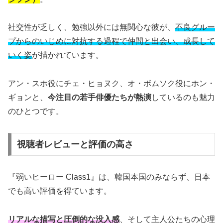
社交性が乏しく、勉強以外には無関心な彼が、
不良グルー
プからのいじめに対抗する過程で仲間と出会い、成長して
いく姿
が描かれています。
アン・スホ役にチェ・ヒョヌク、オ・ボムソク役にホン・
ギョンと、
今注目の若手俳優たちが熱演
しているのも魅力
のひとつです。
視聴者レビューと評価の高さ
『弱いヒーロー Class1』は、韓国本国のみならず、日本
でも高い評価を得ています。
リアルな描写と圧倒的な没入感
、そして主人公たちの心理