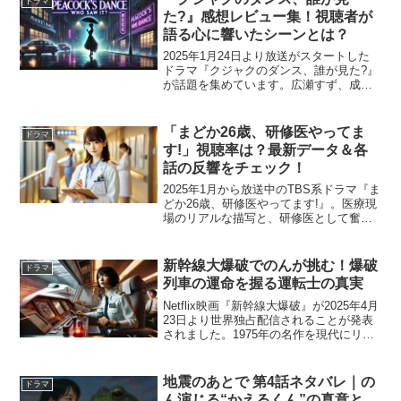
ドラマ
れ、奇しくも映画...
た?』感想レビュー集！視聴者が
語る心に響いたシーンとは？
2025年1月24日より放送がスタートした
ドラマ『クジャクのダンス、誰が見た?』
が話題を集めています。広瀬すず、成田
凌、松山ケンイチら豪華キャストによる
演技と、緻密に張り巡らされた伏線が視
聴者の心をつかみました。本記事では、
「まどか26歳、研修医やってま
ドラマ
視聴者の感想やレ...
す!」視聴率は？最新データ＆各
話の反響をチェック！
2025年1月から放送中のTBS系ドラマ『ま
どか26歳、研修医やってます!』。医療現
場のリアルな描写と、研修医として奮闘
するまどか（芳根京子）の成長物語が話
題を集めています。この記事では、最新
の視聴率データや、各話ごとの視聴者の
新幹線大爆破でのんが挑む！爆破
ドラマ
反響を詳しく...
列車の運命を握る運転士の真実
Netflix映画『新幹線大爆破』が2025年4月
23日より世界独占配信されることが発表
されました。1975年の名作を現代にリブ
ートした本作は、時速100km以下になる
と爆発する新幹線を舞台に、命を懸けた
攻防が描かれるノンストップサスペン
地震のあとで 第4話ネタバレ｜の
ドラマ
ス...
ん演じる“かえるくん”の真意と