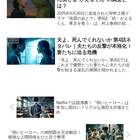
は？
2025年4月26日に放送されたNHK土曜ド
ラマ『地震のあとで』第4話「続・かえる
くん、東京を救う」は、村上春樹の短編
を原案とした最終話です。 物語の鍵を握
るのは、のんが声を担当する“かえるく
ん”。この不思議な存在が、過去と未来、
夫よ、死んでくれないか 第4話ネ
ドラマ
現実と幻想...
タバレ｜夫たちの反撃が本格化！
妻たちに迫る危機
『夫よ、死んでくれないか』第4話では、
これまで優勢だった妻たちに夫たちの反
撃が始まる波乱の展開が描かれました。
この記事では、「夫よ、死んでくれない
か 第4話 ネタバレ」として、光博の失
踪、哲也の豹変、弘毅の束縛と、三者三
様の危機に迫ります。...
Netflixで話題沸騰！『弱いヒーロー』は
本当に面白い？リアルな感想＆評価まと
め
『弱いヒーロー』の相関図を完全解説！
複雑な人間関係をひと目で整理