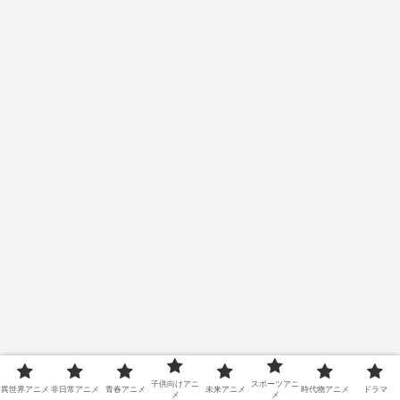
子供向けアニ
スポーツアニ
異世界アニメ
非日常アニメ
青春アニメ
未来アニメ
時代物アニメ
ドラマ
メ
メ