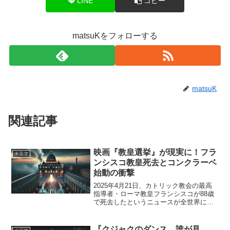
LINE
コピー
matsuKをフォローする
matsuK
関連記事
映画『教皇選挙』が現実に！フラ
ドラマ
ンシスコ教皇死去とコンクラーベ
始動の衝撃
2025年4月21日、カトリック教会の最高
指導者・ローマ教皇フランシスコが88歳
で死去したというニュースが全世界に報
じられました。この訃報と同時に、新教
皇を選出するための「コンクラーベ（教
皇選挙）」が始まることが正式に発表さ
『クジャクのダンス、誰が見