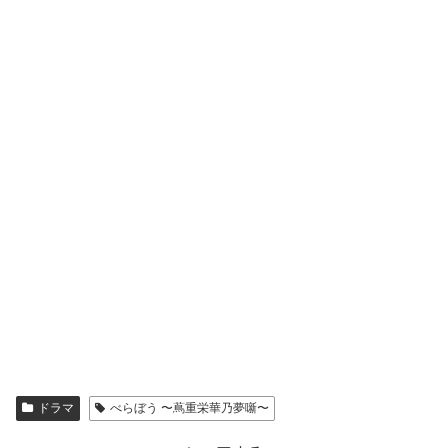
ドラマ
べらぼう 〜蔦重栄華乃夢噺〜