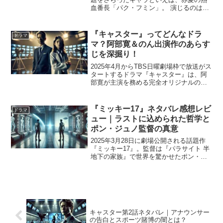
血番長「パク・フミン」。 演じるのは若
手俳優リョウン。これまでの爽やかなイ
メージを覆す圧倒的な存在感と、繊細か
つ大胆な演技でファンを虜にしていま
『キャスター』ってどんなドラ
ドラマ
す。 この記事で...
マ？阿部寛＆のん出演作のあらす
じを深掘り！
2025年4月からTBS日曜劇場枠で放送がス
タートするドラマ『キャスター』は、阿
部寛が主演を務める完全オリジナルの社
会派ドラマです。物語の舞台はテレビ局
の報道番組「ニュースゲート」。視聴率
至上主義と“報道の信念”の狭間で揺れるキ
『ミッキー17』ネタバレ感想レビ
ドラマ
ャスターたち...
ュー｜ラストに込められた哲学と
ポン・ジュノ監督の真意
2025年3月28日に劇場公開される話題作
『ミッキー17』。監督は『パラサイト 半
地下の家族』で世界を驚かせたポン・ジ
ュノ。主演は『THE BATMAN』で話題と
なったロバート・パティンソン。クロー
ン人間“ミッキー”をめぐる近未来サスペン
ス...
キャスター第2話ネタバレ｜アナウンサー
の告白とスポーツ賭博の闇とは？