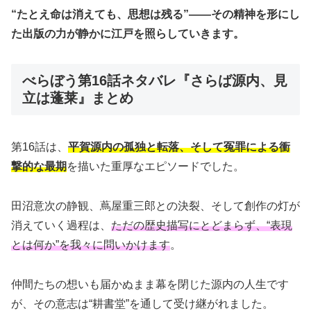
“たとえ命は消えても、思想は残る”――その精神を形にし
た出版の力が静かに江戸を照らしていきます。
べらぼう第16話ネタバレ『さらば源内、見
立は蓬莱』まとめ
第16話は、
平賀源内の孤独と転落、そして冤罪による衝
撃的な最期
を描いた重厚なエピソードでした。
田沼意次の静観、蔦屋重三郎との決裂、そして創作の灯が
消えていく過程は、
ただの歴史描写にとどまらず、“表現
とは何か”を我々に問いかけます
。
仲間たちの想いも届かぬまま幕を閉じた源内の人生です
が、その意志は“耕書堂”を通して受け継がれました。