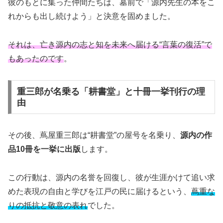
彼のもとに集った仲間たちは、墓前で「源内先生の本をこ
れからも出し続けよう」と決意を固めました。
それは、亡き源内の志と知を未来へ届ける“言葉の復活”で
もあったのです
。
重三郎が名乗る「耕書堂」と十冊一挙刊行の理
由
その後、蔦屋重三郎は“耕書堂”の屋号を名乗り、
源内の作
品10冊を一挙に出版
します。
この行動は、源内の名誉を回復し、彼が生涯かけて追い求
めた表現の自由と学びを江戸の民に届けるという、
蔦重な
りの抵抗と敬意の表れ
でした。