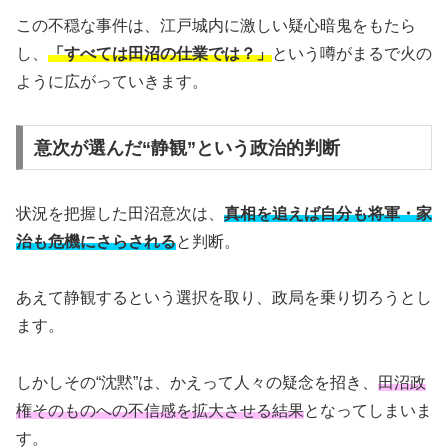
この不穏な事件は、江戸城内に激しい疑心暗鬼をもたら
し、
「すべては田沼の仕業では？」
という噂がまるで火の
ように広がっていきます。
意次が選んだ“静観”という政治的判断
状況を把握した田沼意次は、
真相を追えば自分も将軍・家
治も危機にさらされる
と判断。
あえて静観するという選択を取り、政局を乗り切ろうとし
ます。
しかしその“沈黙”は、かえって人々の疑念を招き、
田沼政
権そのものへの不信感を拡大させる結果
となってしまいま
す。