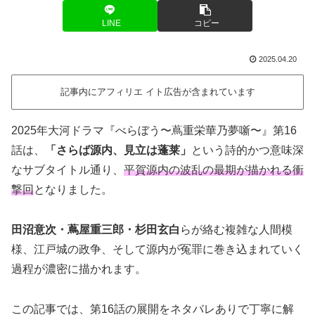
LINE
コピー
2025.04.20
記事内にアフィリエ イト広告が含まれています
2025年大河ドラマ『べらぼう〜蔦重栄華乃夢噺〜』第16
話は、
「さらば源内、見立は蓬莱」
という詩的かつ意味深
なサブタイトル通り、
平賀源内の波乱の最期が描かれる衝
撃回
となりました。
田沼意次・蔦屋重三郎・杉田玄白
らが絡む複雑な人間模
様、江戸城の政争、そして源内が冤罪に巻き込まれていく
過程が濃密に描かれます。
この記事では、第16話の展開をネタバレありで丁寧に解