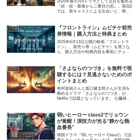
2025年春の月9ドラマとして注目を集める
『続・続・最後から二番目の恋』。第2話
では、新キャストによる出会いと、懐か
しのキャストたちの“今”が丁寧に描かれ、
それぞれの人生が再び動き出す瞬間が描
かれます。今回は、その第2話のあらすじ
『フロントライン』ムビチケ前売
ドラマ
と見どころ...
券情報｜購入方法と特典まとめ
2025年6月13日公開の映画『フロントラ
イン』。前売り券（ムビチケ）を買うな
ら、購入方法や特典内容を事前にチェッ
クしておきたいですよね。この記事で
は、全国の劇場で販売されているムビチ
ケカードとオンラインムビチケの違いや
「さよならのつづき」を無料で視
ドラマ
手続き、特典の有無を...
聴するには？見逃さないためのポ
イントまとめ
有村架純さんと坂口健太郎さんが主演を
務めるドラマ「さよならのつづき」が、
Netflixで話題となっています。 心臓移植
をテーマにした感動的なラブストーリー
は、注目度抜群！ しかし、無料で視聴す
る方法はあるのでしょうか？ この記事で
弱いヒーロー class2でリョウン
ドラマ
は、見逃さ...
が覚醒！演技力が光る“静かな熱
血番長”
韓国ドラマ『弱いヒーロー Class2』で話
題をさらったキャラといえば、赤髪の熱