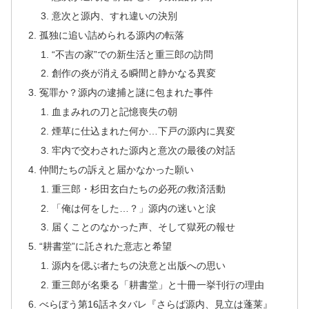
意次と源内、すれ違いの決別
孤独に追い詰められる源内の転落
“不吉の家”での新生活と重三郎の訪問
創作の炎が消える瞬間と静かなる異変
冤罪か？源内の逮捕と謎に包まれた事件
血まみれの刀と記憶喪失の朝
煙草に仕込まれた何か…下戸の源内に異変
牢内で交わされた源内と意次の最後の対話
仲間たちの訴えと届かなかった願い
重三郎・杉田玄白たちの必死の救済活動
「俺は何をした…？」源内の迷いと涙
届くことのなかった声、そして獄死の報せ
“耕書堂”に託された意志と希望
源内を偲ぶ者たちの決意と出版への思い
重三郎が名乗る「耕書堂」と十冊一挙刊行の理由
べらぼう第16話ネタバレ『さらば源内、見立は蓬莱』