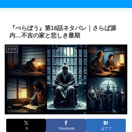
『べらぼう』第16話ネタバレ｜さらば源
内…不吉の家と悲しき最期
ドラマ
X
Facebook
はてブ