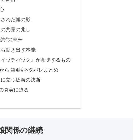
心
りされた旭の影
との共闘の兆し
海”の未来
から動き出す本能
スイッチバック』が意味するもの
から 第4話ネタバレまとめ
点に立つ紘海の決断
”の真実に迫る
娘関係の継続