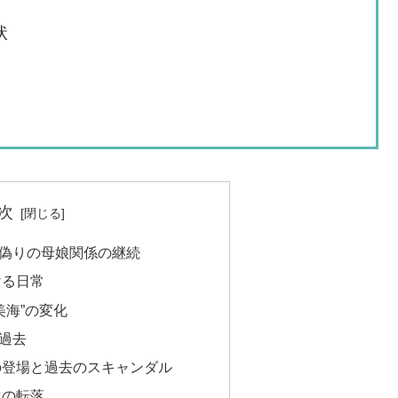
状
次
偽りの母娘関係の継続
ける日常
美海”の変化
過去
の登場と過去のスキャンダル
生の転落