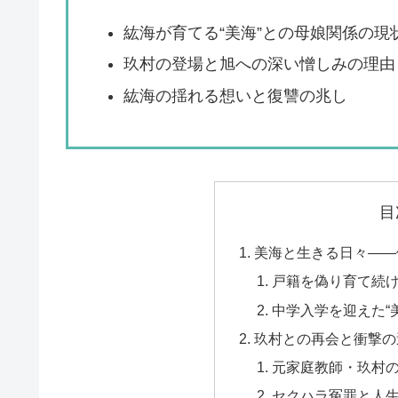
紘海が育てる“美海”との母娘関係の現
玖村の登場と旭への深い憎しみの理由
紘海の揺れる想いと復讐の兆し
目
美海と生きる日々――
戸籍を偽り育て続
中学入学を迎えた“
玖村との再会と衝撃の
元家庭教師・玖村
セクハラ冤罪と人