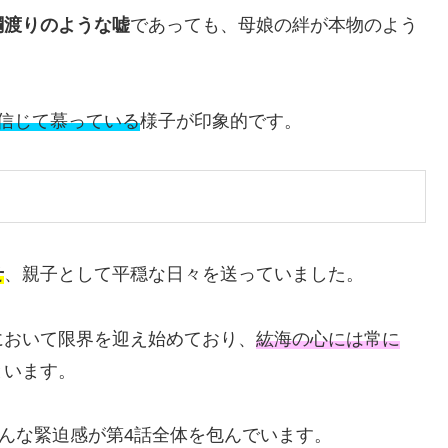
綱渡りのような嘘
であっても、母娘の絆が本物のよう
信じて慕っている
様子が印象的です。
せ
、親子として平穏な日々を送っていました。
において限界を迎え始めており、
紘海の心には常に
といます。
そんな緊迫感が第4話全体を包んでいます。