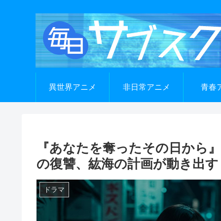
異世界アニメ
非日常アニメ
青春
『あなたを奪ったその日から』
の復讐、紘海の計画が動き出す
ドラマ