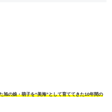
た旭の娘・萌子を“美海”として育ててきた10年間の