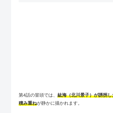
第4話の冒頭では、
紘海（北川景子）が誘拐し
積み重ね
が静かに描かれます。