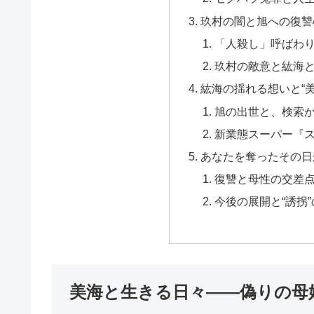
玖村の闇と旭への復讐
「人殺し」呼ばわ
玖村の敵意と紘海
紘海の揺れる想いと“美
旭の出世と、検索
新業態スーパー『
あなたを奪ったその日
復讐と母性の交差
今後の展開と“誘拐
美海と生きる日々――偽りの母