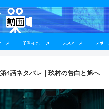
アニメ
子供向けアニメ
未来アニメ
スポー
第4話ネタバレ｜玖村の告白と旭へ