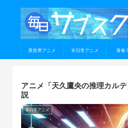
異世界アニメ
非日常アニメ
青春
アニメ「天久鷹央の推理カルテ」
説
非日常アニメ