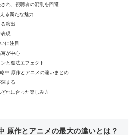
整され、視聴者の混乱を回避
える新たな魅力
よる演出
情表現
いに注目
描写が中心
ョンと魔法エフェクト
略中 原作とアニメの違いまとめ
が深まる
れぞれに合った楽しみ方
中 原作とアニメの最大の違いとは？