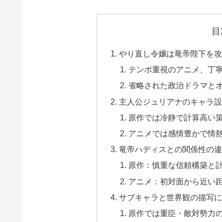
目
やり直し令嬢は竜帝陛下を攻
テンポ重視のアニメ、丁
省略された政治ドラマと
主人公ジュリアナのキャラ設
原作では冷静で計算高い
アニメでは感情豊かで情
竜帝ハディスとの関係性の違
原作：慎重な信頼構築と
アニメ：初対面から近い
サブキャラと世界観の描写に
原作では重臣・敵対勢力