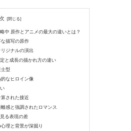
次
略中 原作とアニメの最大の違いとは？
寧な描写の原作
オリジナルの演出
定と成長の描かれ方の違い
策士型
熱的なヒロイン像
い
計算された接近
距離感と強調されたロマンス
見る表現の差
の心理と背景が深掘り