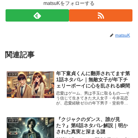
matsuKをフォローする
matsuK
関連記事
年下童貞くんに翻弄されてます第
ドラマ
1話ネタバレ｜無敵女子が年下チ
ェリーボーイに心を乱される瞬間
恋愛はゲーム、男は手玉に取るもの──そ
う信じて生きてきた大人女子・今井花恋
が、恋愛経験ゼロの年下男子・堂前帝都
と出会ったことで、予期せぬ「翻弄され
る恋」が幕を開けます。地味で冴えない
見た目とは裏腹に、帝都のまっすぐな誠
『クジャクのダンス、誰が見
ドラマ
実さが、花恋の価値観を...
た？』第6話ネタバレ解説｜明か
された真実と深まる謎