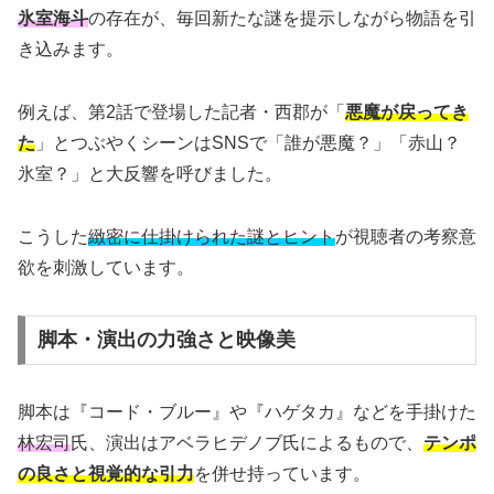
氷室海斗
の存在が、毎回新たな謎を提示しながら物語を引
き込みます。
例えば、第2話で登場した記者・西郡が「
悪魔が戻ってき
た
」とつぶやくシーンはSNSで「誰が悪魔？」「赤山？
氷室？」と大反響を呼びました。
こうした
緻密に仕掛けられた謎とヒント
が視聴者の考察意
欲を刺激しています。
脚本・演出の力強さと映像美
脚本は『コード・ブルー』や『ハゲタカ』などを手掛けた
林宏司
氏、演出はアベラヒデノブ氏によるもので、
テンポ
の良さと視覚的な引力
を併せ持っています。