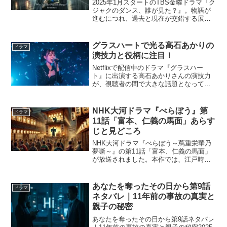
2025年1月スタートのTBS金曜ドラマ『ク
ジャクのダンス、誰が見た？』。物語が
進むにつれ、過去と現在が交錯する展開
が視聴者の注目を集めています。第6話で
は、津寺井が「林川歌はシンガポールに
留学中」と主張し、その写真を見せる場
グラスハートで光る高石あかりの
ドラマ
面が描かれまし...
演技力と役柄に注目！
Netflixで配信中のドラマ『グラスハー
ト』に出演する高石あかりさんの演技力
が、視聴者の間で大きな話題となってい
ます。本作で高石さんが演じるのは、歌
姫・櫻井ユキノという物語の鍵を握る重
要なキャラクターです。この記事では、
NHK大河ドラマ『べらぼう』第
ドラマ
『グラスハート』で...
11話「富本、仁義の馬面」あらす
じと見どころ
NHK大河ドラマ『べらぼう～蔦重栄華乃
夢噺～』の第11話「富本、仁義の馬面」
が放送されました。本作では、江戸時代
のメディア王・蔦屋重三郎（横浜流星）
の波乱万丈な人生が描かれています。今
回は、蔦重が「俄（にわか）祭り」の目
あなたを奪ったその日から第9話
ドラマ
玉として浄瑠璃の人気...
ネタバレ｜11年前の事故の真実と
親子の秘密
あなたを奪ったその日から第9話ネタバレ