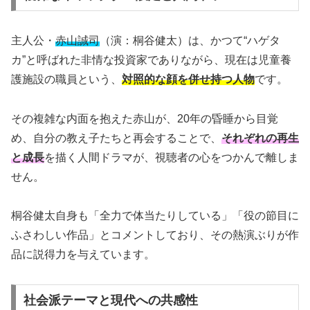
主人公・
赤山誠司
（演：桐谷健太）は、かつて“ハゲタ
カ”と呼ばれた非情な投資家でありながら、現在は児童養
護施設の職員という、
対照的な顔を併せ持つ人物
です。
その複雑な内面を抱えた赤山が、20年の昏睡から目覚
め、自分の教え子たちと再会することで、
それぞれの再生
と成長
を描く人間ドラマが、視聴者の心をつかんで離しま
せん。
桐谷健太自身も「全力で体当たりしている」「役の節目に
ふさわしい作品」とコメントしており、その熱演ぶりが作
品に説得力を与えています。
社会派テーマと現代への共感性