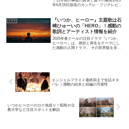
｜11年前の事故の真実と親子の秘密2025
年6月16日放送のカンテレ・フジテレビ系
ドラマ『あなたを奪ったその日から』第9
話では、ついに11年前の「食品事故」の
真相が明かされ、物語はクライマックス
『いつか、ヒーロー』主題歌は石
ドラマ
目前の衝...
崎ひゅーいの「HERO」！感動の
歌詞とアーティスト情報を紹介
2025年春クールの注目ドラマ『いつか、
ヒーロー』は、挫折と再生をテーマにし
た感動の人間ドラマ。 その世界観を音楽
で支えているのが、シンガーソングライ
ター・石崎ひゅーいによる主題歌
「HERO」です。 この記事では、主題歌
「HERO」の歌詞や...
エンジェルフライト最終回まで全話ネタ
バレ｜感動の結末と続編の可能性
いつかヒーローのロケ地巡り！昭島や立
教大学など注目スポットを解説