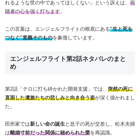
れるような世の中であってほしくない」という訴えは、
視
聴者の心を強く打ちます
。
この言葉は、エンジェルフライトの根底にある
“生と死を
つなぐ”意義そのもの
を象徴しています。
エンジェルフライト第2話ネタバレのまと
め
第2話「テロに打ち砕かれた開発支援」では、
突然の死に
直面した遺族たちの悲しみと向き合う姿
が深く描かれまし
た。
田所家では
新しい命の誕生
と息子の死が交差し、松木夫婦
は
離婚寸前だった関係に秘められた愛
を再認識。