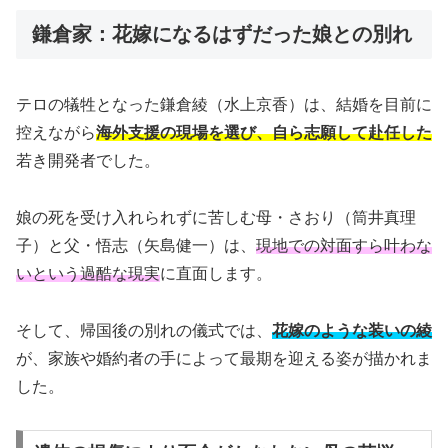
鎌倉家：花嫁になるはずだった娘との別れ
テロの犠牲となった鎌倉綾（水上京香）は、結婚を目前に
控えながら
海外支援の現場を選び、自ら志願して赴任した
若き開発者でした。
娘の死を受け入れられずに苦しむ母・さおり（筒井真理
子）と父・悟志（矢島健一）は、
現地での対面すら叶わな
いという過酷な現実
に直面します。
そして、帰国後の別れの儀式では、
花嫁のような装いの綾
が、家族や婚約者の手によって最期を迎える姿が描かれま
した。