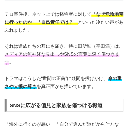
テロ事件後、ネット上では犠牲者に対して
「なぜ危険地帯
に行ったのか」「自己責任では？」
といった冷たい声があ
ふれました。
それは遺族たちの耳にも届き、特に田所勲（平田満）は、
メディアの無神経な見出しやSNSの言葉に深く傷つきま
す
。
ドラマはこうした“世間の正義”に疑問を投げかけ、
命の重
さや支援の尊さ
を真正面から描いています。
SNSに広がる偏見と家族を傷つける報道
「海外に行くのが悪い」「自分で選んだ道だから仕方な