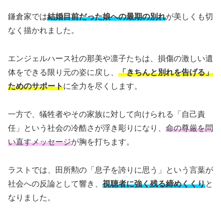
鎌倉家では
結婚目前だった娘への最期の別れ
が美しくも切
なく描かれました。
エンジェルハース社の那美や凛子たちは、損傷の激しい遺
体をできる限り元の姿に戻し、
「きちんと別れを告げる」
ためのサポート
に全力を尽くします。
一方で、犠牲者やその家族に対して向けられる「自己責
任」という社会の冷酷さが浮き彫りになり、
命の尊厳を問
い直すメッセージ
が胸を打ちます。
ラストでは、田所勲の「息子を誇りに思う」という言葉が
社会への反論として響き、
視聴者に強く残る締めくくり
と
なりました。