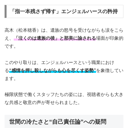
「指一本残さず帰す」エンジェルハースの矜持
高木（松本穂香）は、遺族の怒号を受けながらも涙をこら
え、
「泣くのは遺族の後」と那美に諭される
場面が印象的
です。
このやり取りは、エンジェルハースという職業におけ
る
“感情を押し殺しながらも心を尽くす姿勢”
を象徴してい
ます。
極限状態で働くスタッフたちの姿には、視聴者からも大き
な共感と敬意の声が寄せられました。
世間の冷たさと“自己責任論”への疑問