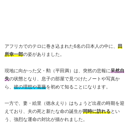
アフリカでのテロに巻き込まれた6名の日本人の中に、
田
所幸一郎
の姿がありました。
現地に向かった父・勲（平田満）は、突然の悲報に
呆然自
失
の状態となり、息子の部屋で見つけたノートや写真か
ら、
彼の理想や葛藤
を初めて知ることになります。
一方で、妻・絵里（徳永えり）はちょうど出産の時期を迎
えており、夫の死と新たな命の誕生が
同時に訪れる
とい
う、強烈な運命の対比が描かれました。