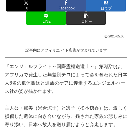
X
Facebook
はてブ
LINE
コピー
2025.05.05
記事内にアフィリエ イト広告が含まれています
『エンジェルフライト～国際霊柩送還士～』第2話では、
アフリカで発生した無差別テロによって命を奪われた日本
人6名の遺体搬送と遺族のケアに奔走するエンジェルハー
ス社の姿が描かれます。
主人公・那美（米倉涼子）と凛子（松本穂香）は、激しく
損傷した遺体に向き合いながら、残された家族の悲しみに
寄り添い、日本へ故人を送り届けようと奔走します。