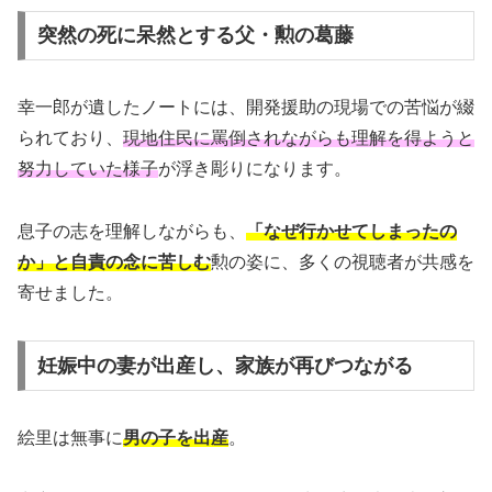
突然の死に呆然とする父・勲の葛藤
幸一郎が遺したノートには、開発援助の現場での苦悩が綴
られており、
現地住民に罵倒されながらも理解を得ようと
努力していた様子
が浮き彫りになります。
息子の志を理解しながらも、
「なぜ行かせてしまったの
か」と自責の念に苦しむ
勲の姿に、多くの視聴者が共感を
寄せました。
妊娠中の妻が出産し、家族が再びつながる
絵里は無事に
男の子を出産
。