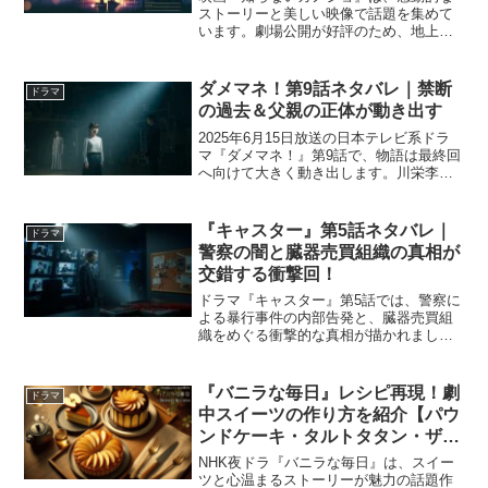
ストーリーと美しい映像で話題を集めて
います。劇場公開が好評のため、地上波
放送や配信が気になる方も多いのではな
いでしょうか？本記事では、フジテレビ
での地上波放送の可能性や、各動画配信
ダメマネ！第9話ネタバレ｜禁断
ドラマ
サービスの情報をまとめま...
の過去＆父親の正体が動き出す
2025年6月15日放送の日本テレビ系ドラ
マ『ダメマネ！』第9話で、物語は最終回
へ向けて大きく動き出します。川栄李奈
演じる美和が“オオサンショウウオ事件”の
天才子役・神田川美和だった過去と、熱
愛報道が明るみに出て、事務所が大混乱
『キャスター』第5話ネタバレ｜
ドラマ
に陥ります。...
警察の闇と臓器売買組織の真相が
交錯する衝撃回！
ドラマ『キャスター』第5話では、警察に
よる暴行事件の内部告発と、臓器売買組
織をめぐる衝撃的な真相が描かれまし
た。主人公・進藤壮一が自ら一日署長を
申し出て警察の核心に迫る中、キャスタ
ーたちの正義と葛藤が浮き彫りになりま
『バニラな毎日』レシピ再現！劇
ドラマ
す。この記事では、報道と...
中スイーツの作り方を紹介【パウ
ンドケーキ・タルトタタン・ザッ
ハトルテ】
NHK夜ドラ『バニラな毎日』は、スイー
ツと心温まるストーリーが魅力の話題作