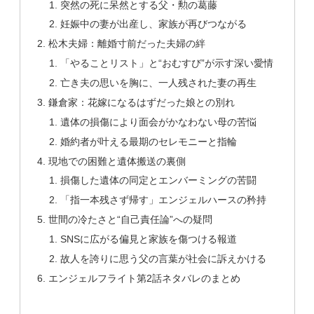
突然の死に呆然とする父・勲の葛藤
妊娠中の妻が出産し、家族が再びつながる
松木夫婦：離婚寸前だった夫婦の絆
「やることリスト」と“おむすび”が示す深い愛情
亡き夫の思いを胸に、一人残された妻の再生
鎌倉家：花嫁になるはずだった娘との別れ
遺体の損傷により面会がかなわない母の苦悩
婚約者が叶える最期のセレモニーと指輪
現地での困難と遺体搬送の裏側
損傷した遺体の同定とエンバーミングの苦闘
「指一本残さず帰す」エンジェルハースの矜持
世間の冷たさと“自己責任論”への疑問
SNSに広がる偏見と家族を傷つける報道
故人を誇りに思う父の言葉が社会に訴えかける
エンジェルフライト第2話ネタバレのまとめ