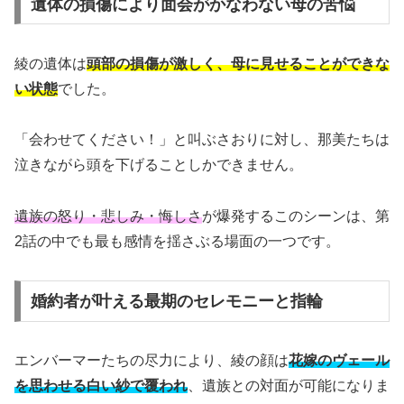
遺体の損傷により面会がかなわない母の苦悩
綾の遺体は
頭部の損傷が激しく、母に見せることができな
い状態
でした。
「会わせてください！」と叫ぶさおりに対し、那美たちは
泣きながら頭を下げることしかできません。
遺族の怒り・悲しみ・悔しさ
が爆発するこのシーンは、第
2話の中でも最も感情を揺さぶる場面の一つです。
婚約者が叶える最期のセレモニーと指輪
エンバーマーたちの尽力により、綾の顔は
花嫁のヴェール
を思わせる白い紗で覆われ
、遺族との対面が可能になりま