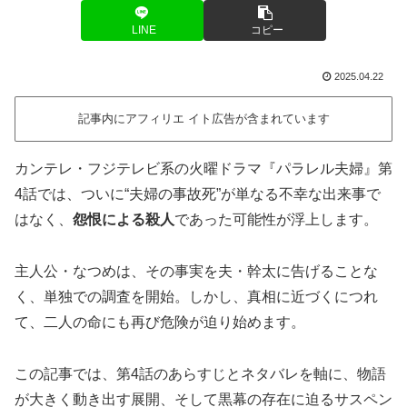
LINE
コピー
2025.04.22
記事内にアフィリエ イト広告が含まれています
カンテレ・フジテレビ系の火曜ドラマ『パラレル夫婦』第
4話では、ついに“夫婦の事故死”が単なる不幸な出来事で
はなく、
怨恨による殺人
であった可能性が浮上します。
主人公・なつめは、その事実を夫・幹太に告げることな
く、単独での調査を開始。しかし、真相に近づくにつれ
て、二人の命にも再び危険が迫り始めます。
この記事では、第4話のあらすじとネタバレを軸に、物語
が大きく動き出す展開、そして黒幕の存在に迫るサスペン