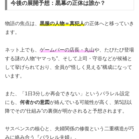
今後の展開予想：黒幕の正体は誰か？
物語の焦点は、
黒服の人物＝真犯人
の正体へと移っていき
ます。
ネット上でも、
ゲームバーの店長・丸山
や、たびたび登場
する謎の人物“ヤマっち”、そして上司・守谷などが候補と
して挙げられており、全員が“怪しく見える”構成になって
います。
また、「1日3分しか再会できない」というパラレル設定
にも、
何者かの意図
が絡んでいる可能性が高く、第5話以
降でその“仕組み”の裏側が明かされると予想されます。
サスペンスの核心と、夫婦関係の修復という二重構造が巧
みに絡み合う『パラレル夫婦』。