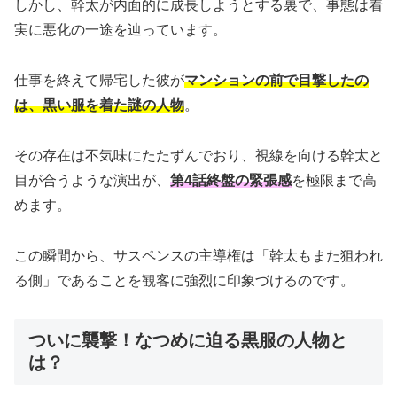
しかし、幹太が内面的に成長しようとする裏で、事態は着
実に悪化の一途を辿っています。
仕事を終えて帰宅した彼が
マンションの前で目撃したの
は、黒い服を着た謎の人物
。
その存在は不気味にたたずんでおり、視線を向ける幹太と
目が合うような演出が、
第4話終盤の緊張感
を極限まで高
めます。
この瞬間から、サスペンスの主導権は「幹太もまた狙われ
る側」であることを観客に強烈に印象づけるのです。
ついに襲撃！なつめに迫る黒服の人物と
は？