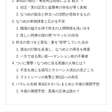
第4話の核心：事故死は怨恨による“殺人”？
伯父・実の証言と盗難車の存在が導く真相
なつめの疑念と幹太への沈黙が意味するもの
なつめの単独捜査と広がる不安
職場の協力を得て幹太の人間関係を洗い出す
怪しい同僚や謎の男“ヤマっち”の存在
幹太の気づきと変化：妻を“管理”していた自分
過去の行動を反省し、なつめとの再生を模索
一方で迫る黒い影──マンション前の不審者
ついに襲撃！なつめに迫る黒服の人物とは？
不安を感じる描写とサスペンス演出の見どころ
ラストシーンの衝撃と第5話への布石
パラレル夫婦 第4話ネタバレまとめと今後の展開予想
今後の展開予想：黒幕の正体は誰か？