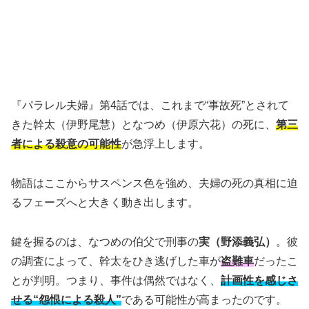
『パラレル夫婦』第4話では、これまで“事故死”とされて
きた幹太（伊野尾慧）となつめ（伊原六花）の死に、
第三
者による殺意の可能性
が急浮上します。
物語はここからサスペンス色を強め、夫婦の死の真相に迫
るフェーズへと大きく動き出します。
鍵を握るのは、なつめの伯父で刑事の
実（野添義弘）
。彼
の調査によって、幹太をひき逃げした車が
盗難車
だったこ
とが判明。つまり、事件は偶然ではなく、
計画性を感じさ
せる“怨恨による殺人”
である可能性が高まったのです。