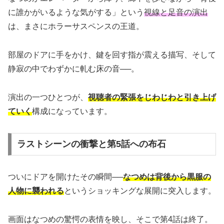
に誰かがいるような気がする」という
視線と足音の演出
は、まさにホラーサスペンスの王道。
部屋のドアに手をかけ、鍵を回す指が震える描写、そして
静寂の中でわずかに軋む床の音──。
演出の一つひとつが、
視聴者の緊張をじわじわと引き上げ
ていく
構成になっています。
ラストシーンの衝撃と第5話への布石
ついにドアを開けたその瞬間──
なつめは背後から黒服の
人物に襲われる
というショッキングな展開に突入します。
画面はなつめの驚愕の表情を映し、そこで第4話は終了。