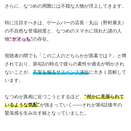
さらに、なつめの周囲には不穏な人物が浮上してきます。
特に注目すべきは、ゲームバーの店長・丸山（野村康太）
の不自然な登場頻度と、なつめのスマホに現れた謎の人
物
“ヤマっち”
の存在。
視聴者の間でも「この二人のどちらかが黒幕では？」と噂
されており、第4話の時点で彼らの素性や過去が明かされ
ないことが、
不安を煽るサスペンス演出
に大きく貢献して
います。
なつめが真相に近づこうとするほど、
“何かに見張られて
いるような気配”
が強まっていく――それが第4話後半の
緊張感を生み出す核となっていました。