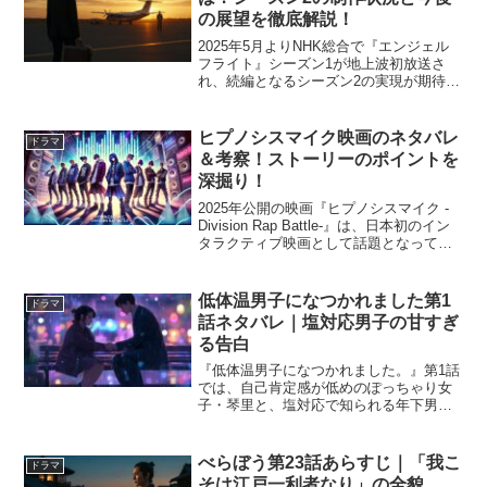
の展望を徹底解説！
2025年5月よりNHK総合で『エンジェル
フライト』シーズン1が地上波初放送さ
れ、続編となるシーズン2の実現が期待さ
れています。 現時点で正式な制作決定の
発表はありませんが、主演の米倉涼子さ
んをはじめとするキャスト陣の前向きな
ヒプノシスマイク映画のネタバレ
ドラマ
姿勢や、地上波...
＆考察！ストーリーのポイントを
深掘り！
2025年公開の映画『ヒプノシスマイク -
Division Rap Battle-』は、日本初のイン
タラクティブ映画として話題となってい
ます。観客のリアルタイム投票によって
ラップバトルの勝敗が決まり、上映回ご
とにストーリーが変化する斬新なシ...
低体温男子になつかれました第1
ドラマ
話ネタバレ｜塩対応男子の甘すぎ
る告白
『低体温男子になつかれました。』第1話
では、自己肯定感が低めのぽっちゃり女
子・琴里と、塩対応で知られる年下男
子・相馬の不思議な関係の始まりが描か
れます。雨の日に差し伸べた手がきっか
けとなり、琴里になついた相馬が、彼女
べらぼう第23話あらすじ｜「我こ
ドラマ
にだけ見せる甘く真っ直ぐ...
そは江戸一利者なり」の全貌