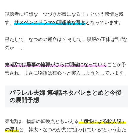
視聴者に強烈な「つづきが気になる！」という感情を残
す、
サスペンスドラマの理想的な引き
となっています。
果たして、なつめの運命は？ そして、黒服の正体は“誰”な
のか──。
第5話では黒幕の輪郭がさらに明確になっていく
ことが予
想され、まさに物語は核心へと突入しようとしています。
パラレル夫婦 第4話ネタバレまとめと今後
の展開予想
第4話は、物語の転換点ともいえる
「怨恨による殺人説」
の浮上
と、幹太・なつめが共に“狙われている”という新た