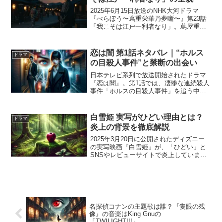
2025年6月15日放送のNHK大河ドラマ
『べらぼう〜蔦重栄華乃夢噺〜』第23話
「我こそは江戸一利者なり」。蔦屋重三
郎（横浜流星）が狂歌指南書の大ヒット
で“江戸一の目利き”と称され、日本橋進出
への大きな決断を迎えます。同話では吉
恋は闇 第1話ネタバレ｜“ホルス
ドラマ
原での絆や葛...
の目殺人事件”と禁断の出会い
日本テレビ系列で放送開始されたドラマ
『恋は闇』。第1話では、凄惨な連続殺人
事件「ホルスの目殺人事件」を追う中で
出会う、報道ディレクター・筒井万琴と
フリーライター・設楽浩暉の運命的な出
会いが描かれました。事件の異常性や、
白雪姫 実写がひどい理由とは？
ドラマ
浩暉が抱える謎、そして...
炎上の背景を徹底解説
2025年3月20日に公開されたディズニー
の実写映画『白雪姫』が、「ひどい」と
SNSやレビューサイトで炎上していま
す。白雪姫のキャスティングやストーリ
ーの改変が、原作ファンやディズニーフ
ァンから強い批判を受けているようで
す。今回は、「白雪姫...
名探偵コナンの主題歌は誰？『隻眼の残
像』の音楽はKing Gnuの
「TWILIGHT!!!」