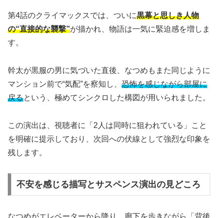
第4話のクライマックスでは、ついに
黒幕と思しき人物
の“直接的な襲撃”
が描かれ、物語は一気に緊迫感を増しま
す。
幹太が黒服の男に気づいた直後、なつめもまた同じように
マンション前で“気配”を察知し、
恐怖を感じながら部屋に
戻る
という、極めてシンクロした構図が用いられました。
この演出は、視聴者に「2人は同時に狙われている」こと
を明確に提示しており、次回への伏線として強烈な印象を
残します。
不安を感じる描写とサスペンス演出の見どころ
なつめがエレベーターから降り、廊下を歩きながら「背後