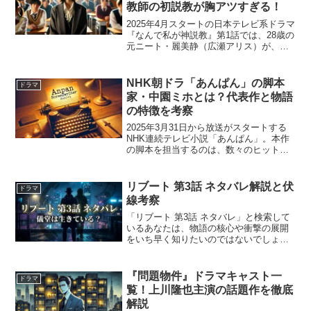
教師の初説教が胸アツすぎる！
2025年4月スタートの日本テレビ系ドラマ
『なんで私が神説教』第1話では、28歳の
元ニート・麗美静（広瀬アリス）が、ひ
ょんなことから高校教師として社会復帰
する姿が描かれます。生徒に深入りしな
いという学校方針のもと、何も言わずに
NHK朝ドラ「あんぱん」の脚本
ドラマ
やり過ごそうと...
家・中園ミホとは？代表作と物語
の特徴を考察
2025年3月31日から放送がスタートする
NHK連続テレビ小説「あんぱん」。本作
の脚本を担当するのは、数々のヒットド
ラマを手掛けてきた中園ミホさんです。
「花子とアン」や「Doctor-X」シリーズ
など、幅広いジャンルで成功を収めてき
リブート 第3話 ネタバレ解説と伏
ドラマ
た中園さ...
線考察
「リブート 第3話 ネタバレ」と検索して
いるあなたは、物語の核心や衝撃の展開
をいち早く知りたいのではないでしょう
か。リブート 第3話 ネタバレ情報を押さ
えておけば、登場人物の関係性や今後の
伏線もより深く理解できます。この記事
『問題物件』ドラマキャスト一
ドラマ
では、リブート ...
覧！上川隆也主演の話題作を徹底
解説