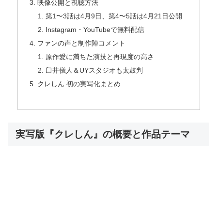
映像公開と視聴方法
第1〜3話は4月9日、第4〜5話は4月21日公開
Instagram・YouTubeで無料配信
ファンの声と制作陣コメント
原作愛に満ちた演技と再現度の高さ
臼井儀人＆UYスタジオも太鼓判
クレしん 初の実写化まとめ
実写版『クレしん』の概要と作品テーマ