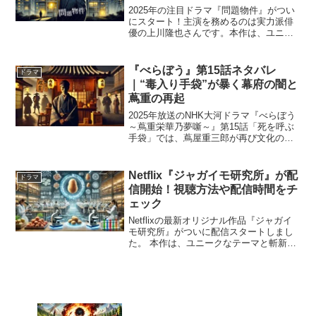
2025年の注目ドラマ『問題物件』がつい
にスタート！主演を務めるのは実力派俳
優の上川隆也さんです。本作は、ユニー
クな設定と緻密なストーリー展開が話題
を呼んでいますが、それを支える豪華キ
ャスト陣も見逃せません。この記事で
『べらぼう』第15話ネタバレ
ドラマ
は、『問題物件』のキャ...
｜“毒入り手袋”が暴く幕府の闇と
蔦重の再起
2025年放送のNHK大河ドラマ『べらぼう
～蔦重栄華乃夢噺～』第15話「死を呼ぶ
手袋」では、蔦屋重三郎が再び文化の創
造者として歩み出す姿と、幕府内の不穏
な動きが交錯します。鷹狩り中の将軍の
嫡男・徳川家基の急死、疑惑の手袋、そ
Netflix『ジャガイモ研究所』が配
ドラマ
して田沼意次と松...
信開始！視聴方法や配信時間をチ
ェック
Netflixの最新オリジナル作品『ジャガイ
モ研究所』がついに配信スタートしまし
た。 本作は、ユニークなテーマと斬新な
ストーリー展開が話題を呼んでおり、多
くの視聴者が注目しています。 この記事
では、『ジャガイモ研究所』の視聴方法
や配信時間に...