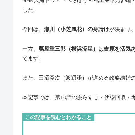
NHK大河ドラマ『べらぼう～蔦重栄華乃夢噺
した。
今回は、
瀬川（小芝風花）の身請け
が決まり
一方、
蔦屋重三郎（横浜流星）は吉原を活気
てます。
また、田沼意次（渡辺謙）が進める政略結婚
本記事では、第10話のあらすじ・伏線回収・
この記事を読むとわかること