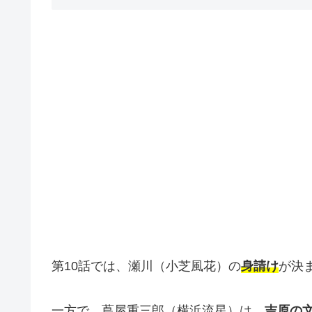
第10話では、瀬川（小芝風花）の
身請け
が決
一方で、蔦屋重三郎（横浜流星）は、
吉原の