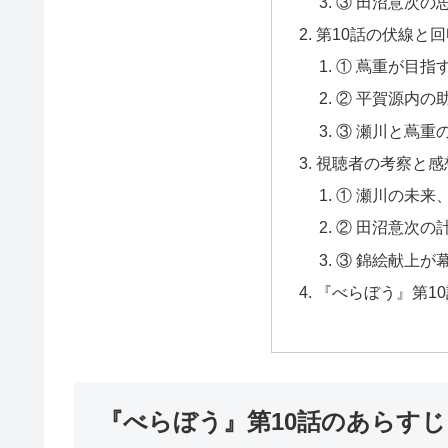
③ 田沼意次の
第10話の伏線と
① 蔦重が目指
② 平賀源内の
③ 瀬川と蔦重
視聴者の考察と感
① 瀬川の未来
② 田沼意次の
③ 錦絵献上が
『べらぼう』第1
『べらぼう』第10話のあらすじ