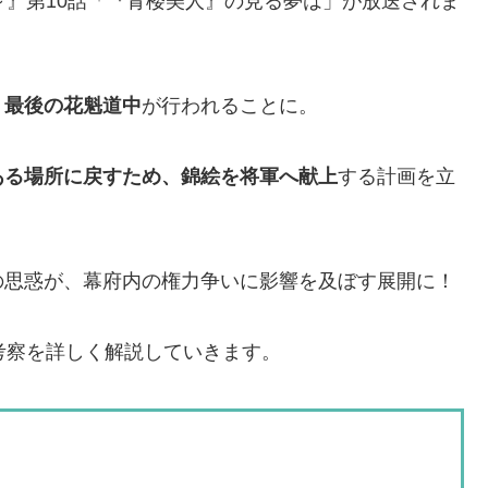
～』第10話「『青楼美人』の見る夢は」が放送されま
、
最後の花魁道中
が行われることに。
ある場所に戻すため、錦絵を将軍へ献上
する計画を立
の思惑が、幕府内の権力争いに影響を及ぼす展開に！
考察を詳しく解説していきます。