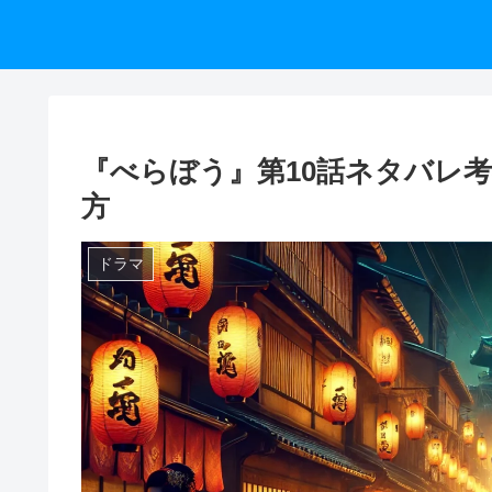
『べらぼう』第10話ネタバレ
方
ドラマ