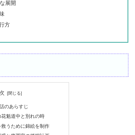
要な展開
味
行方
次
0話のあらすじ
の花魁道中と別れの時
を救うために錦絵を制作