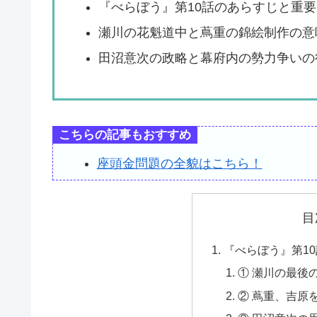
『べらぼう』第10話のあらすじと重
瀬川の花魁道中と蔦重の錦絵制作の意
田沼意次の政略と幕府内の勢力争いの
こちらの記事もおすすめ
座頭金問題の全貌はこちら！
目
『べらぼう』第1
① 瀬川の最後
② 蔦重、吉原