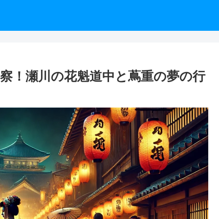
考察！瀬川の花魁道中と蔦重の夢の行