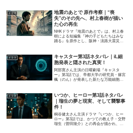
ます。本作で高石さんが演じるのは、歌
姫・櫻井ユキノという物語の鍵を握る重
要なキャラクターです。この記事では、
地震のあとで 原作考察｜“喪
ドラマ
『グラスハート』で...
失”のその先へ、村上春樹が描い
た心の再生
NHKドラマ『地震のあとで』は、村上春
樹による短編集『神の子どもたちはみな
踊る』を原作とし、阪神・淡路大震災を
起点に“喪失”と“再生”を描く心理文学的ド
ラマです。本作は地震の直接被害を描か
ず、むしろその余波で心を揺さぶられた
キャスター第3話ネタバレ｜iL細
ドラマ
人々の〈見えない...
胞発表と隠された真実！
阿部寛さん主演の日曜劇場『キャスタ
ー』第3話では、帝都大学の研究員・篠宮
楓（のん）が発表した新たな万能細胞
「iL細胞」が、物語の中心となりまし
た。華やかな発表の裏で、取材拒否、
SNSでの不正疑惑拡散、そして進藤壮一
いつか、ヒーロー第3話ネタバレ
ドラマ
（阿部寛）の型破りな取材が...
｜瑠生の夢と現実、そして襲撃事
件！
桐谷健太さん主演ドラマ『いつか、ヒー
ロー』第3話では、かつての教え子・交野
瑠生（曽田陵介）との再会が描かれ、教
え子たちの夢と現実のギャップが明らか