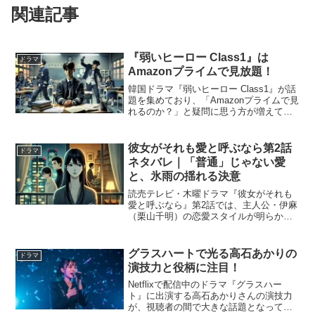
関連記事
『弱いヒーロー Class1』は
ドラマ
Amazonプライムで見放題！
韓国ドラマ『弱いヒーロー Class1』が話
題を集めており、「Amazonプライムで見
れるのか？」と疑問に思う方が増えてい
ます。結論から言うと、現在、Amazonプ
ライムビデオで見放題配信中です。この
記事では、配信状況に加え、他のサブス
彼女がそれも愛と呼ぶなら第2話
ドラマ
クと...
ネタバレ｜「普通」じゃない愛
と、氷雨の揺れる決意
読売テレビ・木曜ドラマ『彼女がそれも
愛と呼ぶなら』第2話では、主人公・伊麻
（栗山千明）の恋愛スタイルが明らかに
なり、新たな局面を迎えます。伊麻はす
でに二人の恋人・亜夫と到と関係を築い
ており、そこに新たに氷雨（伊藤健太
グラスハートで光る高石あかりの
ドラマ
郎）が加わるという、“ポ...
演技力と役柄に注目！
Netflixで配信中のドラマ『グラスハー
ト』に出演する高石あかりさんの演技力
が、視聴者の間で大きな話題となってい