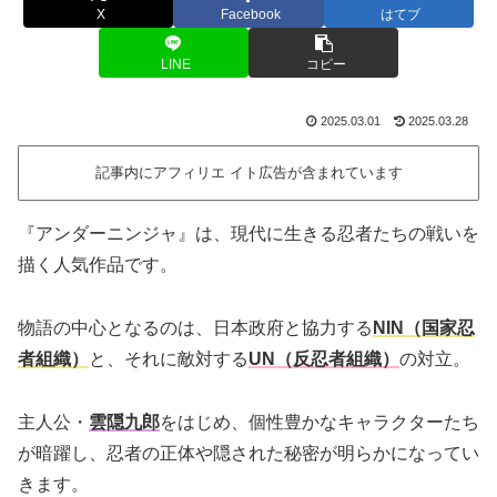
X
Facebook
はてブ
LINE
コピー
2025.03.01
2025.03.28
記事内にアフィリエ イト広告が含まれています
『アンダーニンジャ』は、現代に生きる忍者たちの戦いを
描く人気作品です。
物語の中心となるのは、日本政府と協力する
NIN（国家忍
者組織）
と、それに敵対する
UN（反忍者組織）
の対立。
主人公・
雲隠九郎
をはじめ、個性豊かなキャラクターたち
が暗躍し、忍者の正体や隠された秘密が明らかになってい
きます。