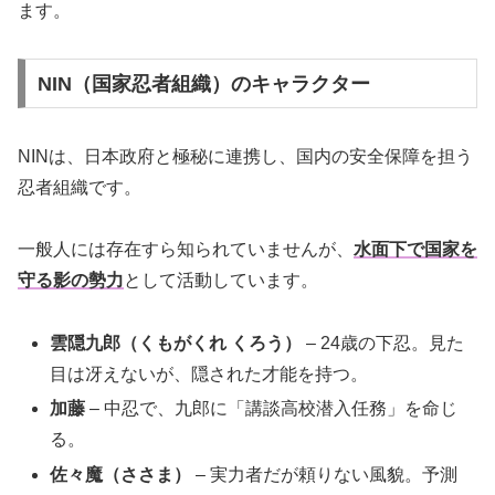
ます。
NIN（国家忍者組織）のキャラクター
NINは、日本政府と極秘に連携し、国内の安全保障を担う
忍者組織です。
一般人には存在すら知られていませんが、
水面下で国家を
守る影の勢力
として活動しています。
雲隠九郎（くもがくれ くろう）
– 24歳の下忍。見た
目は冴えないが、隠された才能を持つ。
加藤
– 中忍で、九郎に「講談高校潜入任務」を命じ
る。
佐々魔（ささま）
– 実力者だが頼りない風貌。予測