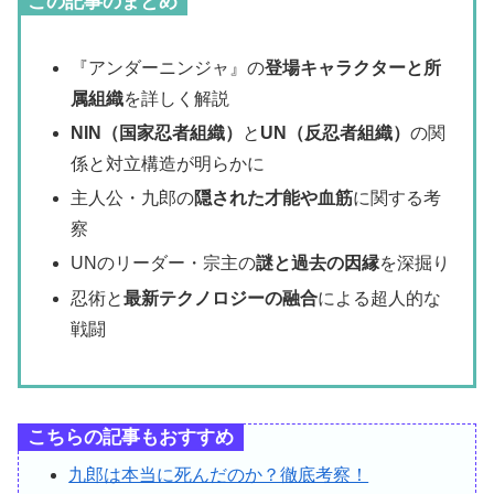
この記事のまとめ
『アンダーニンジャ』の
登場キャラクターと所
属組織
を詳しく解説
NIN（国家忍者組織）
と
UN（反忍者組織）
の関
係と対立構造が明らかに
主人公・九郎の
隠された才能や血筋
に関する考
察
UNのリーダー・宗主の
謎と過去の因縁
を深掘り
忍術と
最新テクノロジーの融合
による超人的な
戦闘
こちらの記事もおすすめ
九郎は本当に死んだのか？徹底考察！