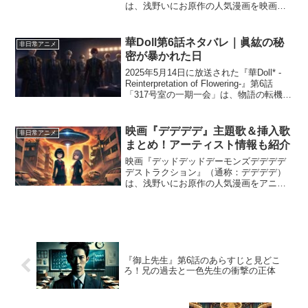
は、浅野いにお原作の人気漫画を映画化
した作品です。前後編2部作として公開さ
れ、多くのファンから注目を集めまし
た。しかし、興行収入の結果を見ると、
華Doll第6話ネタバレ｜眞紘の秘
非日常アニメ
ヒットしたのか、それとも厳...
密が暴かれた日
2025年5月14日に放送された『華Doll* -
Reinterpretation of Flowering-』第6話
「317号室の一期一会」は、物語の転機と
なる衝撃のエピソードとなりました。リ
リースイベントと記者会見という晴れの
舞台で、A...
映画『デデデデ』主題歌＆挿入歌
非日常アニメ
まとめ！アーティスト情報も紹介
映画『デッドデッドデーモンズデデデデ
デストラクション』（通称：デデデデ）
は、浅野いにお原作の人気漫画をアニメ
映画化した話題作です。本作は2024年に
前章・後章の2部作として公開され、音楽
面でも注目を集めています。特に、主題
歌を担当するのは声...
『御上先生』第6話のあらすじと見どこ
ろ！兄の過去と一色先生の衝撃の正体