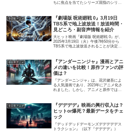
ちに焦点を当てたシリーズ屈指のシリア
ス展開が魅力の作品です。彼らの過去の
登場回やキャラ背景を知っておくこと
で、映画本編をより深く、よりドラマチ
『劇場版 呪術廻戦 0』3月19日
非日常アニメ
ックに楽しむことができま...
TBS系で地上波放送！放送時間・
見どころ・副音声情報を紹介
大ヒット映画『劇場版 呪術廻戦 0』が、
2025年3月19日（火）午後7時50分から
TBS系で地上波放送されることが決定し
ました！ 本作は『呪術廻戦』の前日譚を
描いた作品で、2021年12月の劇場公開
後、全世界興行収入265億円を突破し、
『アンダーニンジャ』漫画とアニ
非日常アニメ
「...
メの違いを比較！原作ファンの評
価は？
『アンダーニンジャ』は、花沢健吾によ
る人気漫画であり、2023年にアニメ化さ
れました。しかし、アニメと原作ではい
くつかの違いがあり、原作ファンの間で
は賛否が分かれています。本記事では、
ストーリーやキャラクター描写、アクシ
『デデデデ』映画の興行収入は？
非日常アニメ
ョンシーンの違いを詳...
ヒットor爆死？最新データをチェ
ック
『デッドデッドデーモンズデデデデデス
トラクション』（以下『デデデデ』）