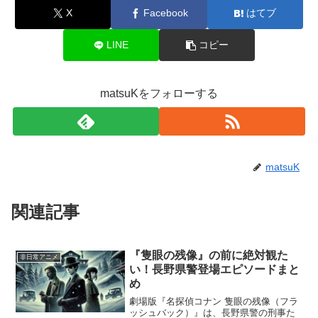
X
Facebook
はてブ
LINE
コピー
matsuKをフォローする
matsuK
関連記事
『隻眼の残像』の前に絶対観た
非日常アニメ
い！長野県警登場エピソードまと
め
劇場版『名探偵コナン 隻眼の残像（フラ
ッシュバック）』は、長野県警の刑事た