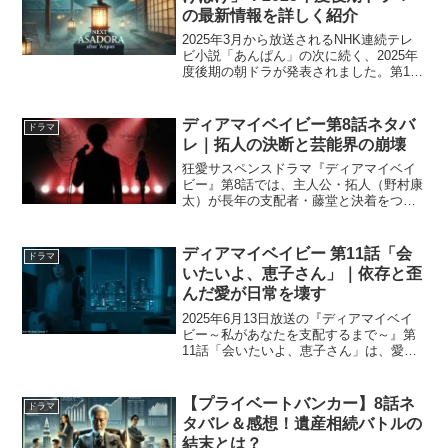
の最新情報を詳しく紹介
2025年3月から放送されるNHK連続テレ
ビ小説「あんぱん」の次に続く、2025年
度後期の朝ドラが発表されました。第113
作となる作品のタイトルは「ばけば
け」。本作は、小泉八雲（ラフカディ
オ・ハーン）の妻・小泉セツをモデルに
ディアマイベイビー第8話ネタバ
ドラマ
したオリジナルス...
レ｜拓人の決断と芸能界の崩壊
狂愛サスペンスドラマ『ディアマイベイ
ビー』第8話では、主人公・拓人（野村康
太）が長年の支配者・藤堂と決着をつけ
るクライマックスが描かれました。人質
に取られた幼馴染、謎多きマネージャー
恵子の真意、暴露か沈黙かという究極の
ディアマイベイビー 第11話「会
ドラマ
選択──拓人は苦悩の末...
いたいよ、恵子さん」｜依存と歪
んだ愛が日常を壊す
2025年6月13日放送の『ディアマイベイ
ビー～私があなたを支配するまで～』第
11話「会いたいよ、恵子さん」は、愛と
依存、正しさと支配──その境界線がふた
たび揺らぐ回です。拓人（野村康太）
は、保護された恵子（松下由樹）が再び
【プライベートバンカー】8話ネ
ドラマ
姿を現したと聞き...
タバレ＆感想！遺産相続バトルの
結末とは？