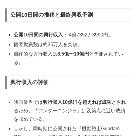
公開10日間の推移と最終興収予測
公開10日間の興行収入：
4億7352万3990円。
観客動員数は約35万人を突破。
最終的な興行収入は
8.5億〜10億円
と予測されてい
る。
興行収入の評価
映画業界では
興行収入10億円を超えれば成功
とされ
るため、『アンダーニンジャ』は及第点に近い成績
を収めている。
しかし、同時期に公開された『機動戦士Gundam