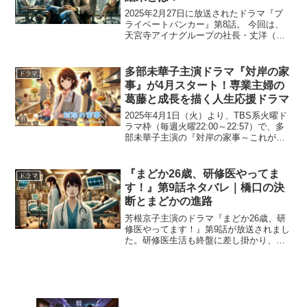
2025年2月27日に放送されたドラマ『プ
ライベートバンカー』第8話。 今回は、
天宮寺アイナグループの社長・丈洋（橋
爪功）が意識を取り戻したものの、認知
症を発症したと判明し、家族間の相続争
いが激化する展開が描かれました。 しか
多部未華子主演ドラマ『対岸の家
ドラマ
し、事態は思わ...
事』が4月スタート！専業主婦の
葛藤と成長を描く人生応援ドラマ
2025年4月1日（火）より、TBS系火曜ド
ラマ枠（毎週火曜22:00～22:57）で、多
部未華子主演の『対岸の家事～これが、
私の生きる道！～』が放送開始されま
す。本作は、専業主婦として家事と育児
に奮闘する主人公・村上詩穂が、仕事と
『まどか26歳、研修医やってま
ドラマ
両立する...
す！』第9話ネタバレ｜橋口の決
断とまどかの進路
芳根京子主演のドラマ『まどか26歳、研
修医やってます！』第9話が放送されまし
た。研修医生活も終盤に差し掛かり、そ
れぞれの進路が明らかになる中、ベテラ
ン患者・橋口（森田哲矢）の腎臓がん再
発が物語の軸となりました。今回は、橋
口の手術を巡るエピソ...