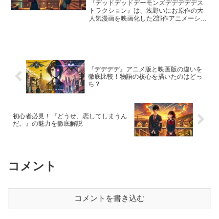
説！
『デッドデッドデーモンズデデデデデス
トラクション』は、浅野いにお原作の大
人気漫画を映画化した2部作アニメーショ
ン映画です。前章と後章では、ストーリ
ーの展開やテーマ、キャラクターの役
割、そして結末に大きな違いがありま
す。本記事では、それぞれの...
『デデデデ』アニメ版と映画版の違いを
徹底比較！物語の核心を描いたのはどっ
ち？
初心者必見！『どうせ、恋してしまうん
だ。』の魅力を徹底解説
コメント
コメントを書き込む