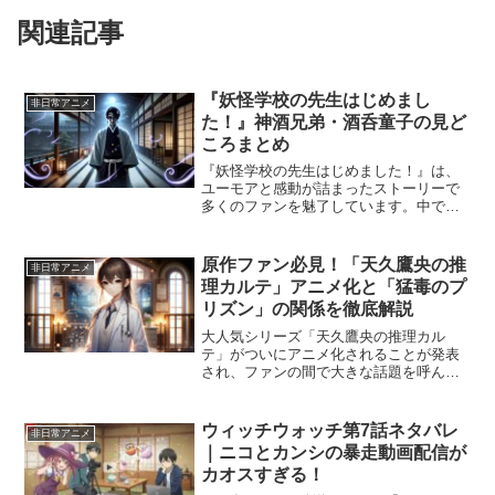
関連記事
『妖怪学校の先生はじめまし
非日常アニメ
た！』神酒兄弟・酒呑童子の見ど
ころまとめ
『妖怪学校の先生はじめました！』は、
ユーモアと感動が詰まったストーリーで
多くのファンを魅了しています。中でも
注目を集めているのが神酒兄弟と酒呑童
子のエピソードです。彼らのユニークな
キャラクターとエピソードは物語に深み
原作ファン必見！「天久鷹央の推
非日常アニメ
を加えています。この記事...
理カルテ」アニメ化と「猛毒のプ
リズン」の関係を徹底解説
大人気シリーズ「天久鷹央の推理カル
テ」がついにアニメ化されることが発表
され、ファンの間で大きな話題を呼んで
います。その中でも、アニメ化と最新刊
「猛毒のプリズン」がどのように関係し
ているのか、気になる方も多いのではな
ウィッチウォッチ第7話ネタバレ
非日常アニメ
いでしょうか。この記事では...
｜ニコとカンシの暴走動画配信が
カオスすぎる！