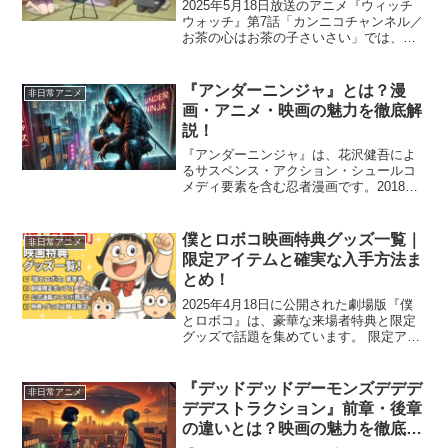
2025年5月18日放送のアニメ『ウィッチ
ウォッチ』第7話「カンニコチャンネル／
お茶の心はお茶の子さいさい」では、ニ
コとカンシが動画配信に挑戦する爆笑エ
ピソードが展開されました。 “なんか儲か
るらしい”という単純な理由で始まった
『アンダーニンジャ』とは？漫
非日常アニメ
「カンニコチ...
画・アニメ・映画の魅力を徹底解
説！
『アンダーニンジャ』は、花沢健吾によ
るサスペンス・アクション・シュールコ
メディ要素を含む忍者漫画です。2018年
から『週刊ヤングマガジン』で連載がス
タートし、2023年にはアニメ化、そして
2025年1月には実写映画が公開されるな
僕とロボコ映画特典グッズ一覧｜
非日常アニメ
ど、幅広いメ...
限定アイテムと確実な入手方法ま
とめ！
2025年4月18日に公開された劇場版『僕
とロボコ』は、豪華な来場者特典と限定
グッズで話題を集めています。 限定アイ
テムは数量限定・非売品のものが多く、
ファン必携のアイテムばかり。 この記事
では、『僕とロボコ』映画特典グッズの
『デッドデッドデーモンズデデデ
非日常アニメ
一覧と、確実に...
デデストラクション』前章・後章
の違いとは？映画の魅力を徹底解