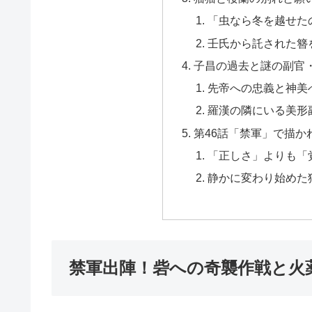
「虫なら冬を越せた
壬氏から託された簪
子昌の過去と謎の副官
先帝への忠義と神美
羅漢の隣にいる美形
第46話「禁軍」で描
「正しさ」よりも「
静かに変わり始めた
禁軍出陣！砦への奇襲作戦と火