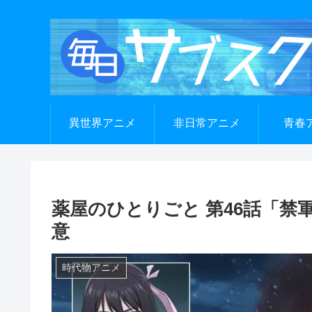
異世界アニメ
非日常アニメ
青春
薬屋のひとりごと 第46話「禁
意
時代物アニメ