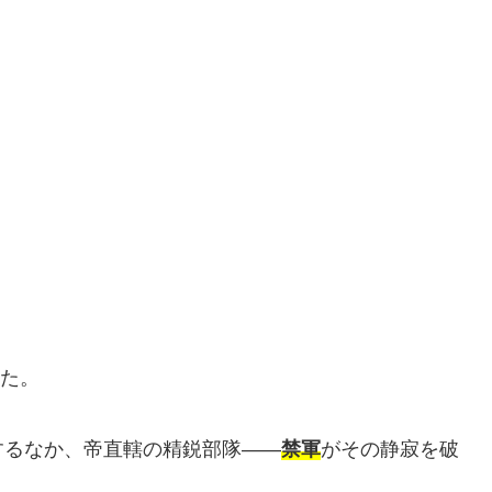
した。
するなか、帝直轄の精鋭部隊――
禁軍
がその静寂を破