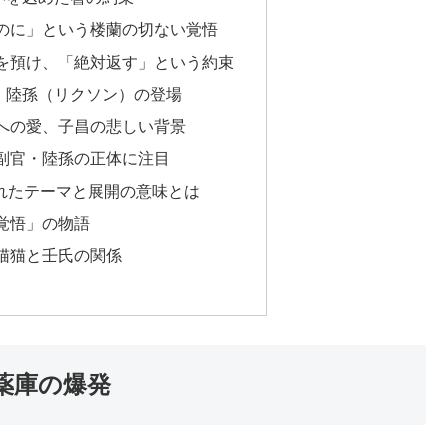
のに」という楼蘭の切ない覚悟
を預け、「絶対返す」という約束
・陸孫（リクソン）の登場
への愛、子昌の悲しい背景
副官・陸孫の正体に注目
かれたテーマと展開の意味とは
覚悟」の物語
猫猫と壬氏の関係
薬庫の爆発