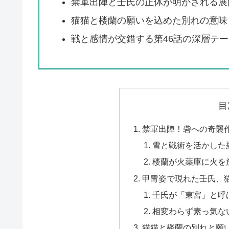
禁軍出陣と壬氏の正体が明かされる展
猫猫と楼蘭の願いを込めた別れの意味
戦と感情が交錯する第46話の深層テー
目
禁軍出陣！砦への奇襲
雪と戦術を活かした
楼蘭が火薬庫に火を
甲冑姿で現れた壬氏、
壬氏が「東宮」と呼
相変わらず素っ気な
猫猫と楼蘭の別れと願