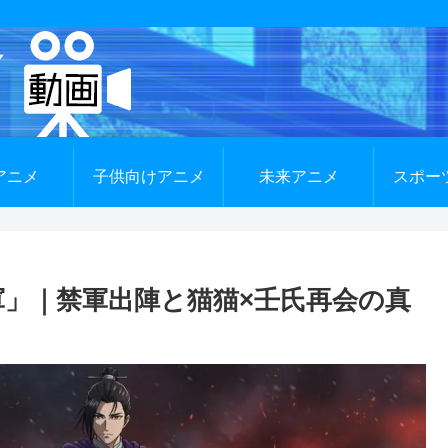
アニメ
子供向けアニメ
未来アニメ
スポー
軍」｜禁軍出陣と猫猫×壬氏再会の真