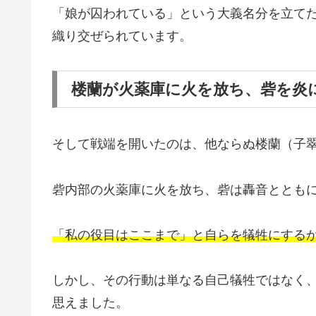
「娘が囚われている」という大義名分を立て
織り交ぜられています。
楼蘭が火薬庫に火を放ち、砦を炎
そして戦端を開いたのは、他ならぬ楼蘭（子
砦内部の火薬庫に火を放ち、砦は轟音ととも
「私の役目はここまで」と自らを犠牲にする
しかし、その行動は単なる自己犠牲ではなく
思えました。