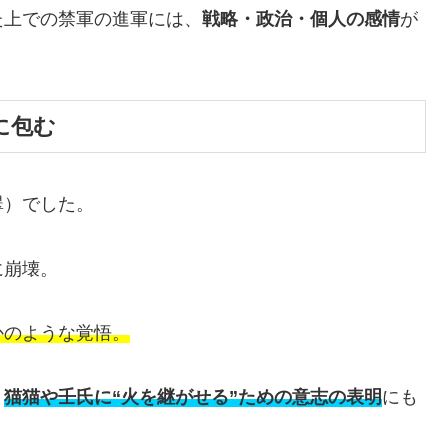
た上での禁軍の進軍には、
戦略・政治・個人の感情
が
に包む
翠）でした。
に崩壊。
かのような覚悟。
、
猫猫や壬氏に“火を継がせる”ための意志の表明
にも