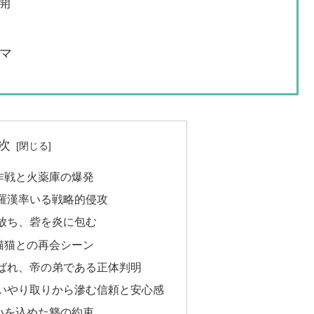
開
マ
次
作戦と火薬庫の爆発
羅漢率いる戦略的侵攻
放ち、砦を炎に包む
猫猫との再会シーン
ばれ、帝の弟である正体判明
いやり取りから滲む信頼と安心感
いを込めた簪の約束