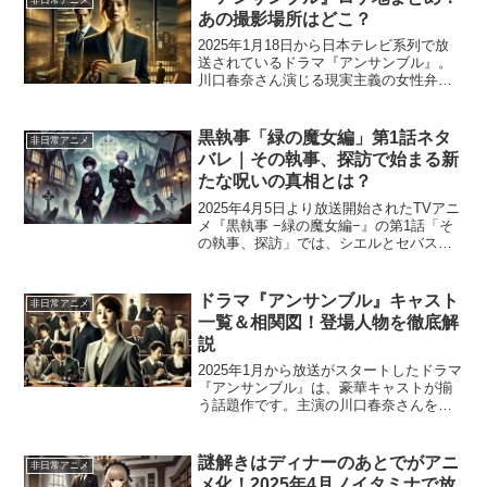
非日常アニメ
あの撮影場所はどこ？
2025年1月18日から日本テレビ系列で放
送されているドラマ『アンサンブル』。
川口春奈さん演じる現実主義の女性弁護
士・小山瀬奈と、松村北斗さん演じる理
想主義の新人弁護士・真戸原優のリーガ
ルラブストーリーです。本記事では、ド
黒執事「緑の魔女編」第1話ネタ
非日常アニメ
ラマのロケ地を詳し...
バレ｜その執事、探訪で始まる新
たな呪いの真相とは？
2025年4月5日より放送開始されたTVアニ
メ『黒執事 −緑の魔女編−』の第1話「そ
の執事、探訪」では、シエルとセバスチ
ャンがドイツの“狼の谷”を舞台に新たな謎
へと挑むミステリアスな幕開けが描かれ
ました。人狼の森、魔女の呪い、そし
ドラマ『アンサンブル』キャスト
非日常アニメ
て“緑の魔...
一覧＆相関図！登場人物を徹底解
説
2025年1月から放送がスタートしたドラマ
『アンサンブル』は、豪華キャストが揃
う話題作です。主演の川口春奈さんをは
じめ、松村北斗さんや田中圭さんなど実
力派俳優が出演し、複雑に絡み合う人間
模様が描かれています。本記事では、
謎解きはディナーのあとでがアニ
非日常アニメ
『アンサンブル』のキ...
メ化！2025年4月ノイタミナで放