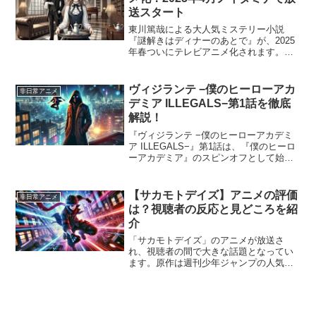
送スタート
東川篤哉による大人気ミステリー小説
『謎解きはディナーのあとで』が、2025
年春ついにテレビアニメ化されます。フ
ジテレビの「ノイタミナ」枠で4月4日
（金）より放送開始予定。宝生麗子役を
花澤香菜、毒舌執事・影山役を梶裕貴、
ヴィジランテ −僕のヒーローアカ
非日常アニメ
麗子の上司・風祭警部役...
デミア ILLEGALS−第1話を徹底
解説！
『ヴィジランテ −僕のヒーローアカデミ
ア ILLEGALS−』第1話は、『僕のヒーロ
ーアカデミア』のスピンオフとして始ま
る新たな物語です。舞台は本編より過
去、正規のヒーローではない「ヴィジラ
ンテ（非合法ヒーロー）」たちの視点で
【サカモトデイズ】アニメの評価
非日常アニメ
描かれます。冴...
は？視聴者の反応と見どころを紹
介
「サカモトデイズ」のアニメが放送さ
れ、視聴者の間で大きな話題となってい
ます。原作は週刊少年ジャンプの人気作
品で、スピーディーなアクションとユー
モアの絶妙なバランスが特徴です。しか
し、アニメの評価は賛否が分かれてお
り、ファンの間でさまざまな意...