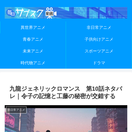
異世界アニメ
非日常アニメ
青春アニメ
子供向けアニメ
未来アニメ
スポーツアニメ
時代物アニメ
ドラマ
九龍ジェネリックロマンス 第10話ネタバ
レ｜令子の記憶と工藤の秘密が交錯する
非日常アニメ