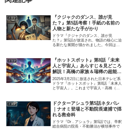
『クジャクのダンス、誰が見
ドラマ
た？』第5話考察！手紙の名前の
人物と新たな手がかり
ドラマ『クジャクのダンス、誰が見
た？』第5話が放送され、物語の核心に迫
る新たな展開が描かれました。今回は、
心麦（広瀬すず）と松風（松山ケンイ
チ）が、春生（リリー・フランキー）の
手紙に名前が記されていた人物のもとを
『ホットスポット』第8話「未来
ドラマ
訪れることになります。元弁護...
人と宇宙人」あらすじ＆見どころ
解説！高橋の家族＆瑞稀の超能力
も明らかに
2025年3月2日に放送された日本テレビ系
ドラマ『ホットスポット』第8話「未来人
と宇宙人」。これまで宇宙人・高橋（角
田晃広）の存在が描かれてきましたが、
第8話では未来人や超能力者まで登場し、
物語が一気に加速しました。特に衝撃だ
ドクターアシュラ第5話ネタバレ
ドラマ
ったのは、**...
｜ナオミ登場と不動院長逮捕で揺
れる救命科
ドラマ『Dr．アシュラ』第5話では、帝釈
総合病院の院長・不動勝治が横領事件で