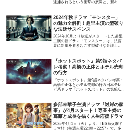
逮捕されるという衝撃の展開と、新キャ
ラクター・六道ナオミの登場で物語が大
きく動き出します。 主人公の杏野朱羅が
不在の中、耳の再接着手術という難題が
2024年秋ドラマ「モンスター」
ドラマ
救命科に持ち込まれ...
の魅力全解剖！趣里主演の型破り
な法廷サスペンス
2024年10月より放送がスタートした趣里
主演の新ドラマ「モンスター」は、法曹
界に新風を巻き起こす型破りな弁護士が
主人公のサスペンス作品です。ユニーク
で強烈な個性を持つキャラクターたちが
織り成す人間模様や、現代社会の課題に
『ホットスポット』第9話ネタバ
ドラマ
鋭く切り込むストー...
レ考察！高橋の正体とホテル売却
の行方
『ホットスポット』第9話ネタバレ考察！
高橋の正体とホテル売却の行方日本テレ
ビ系ドラマ『ホットスポット』の第9話が
放送され、ついに物語は最終回目前のク
ライマックスに突入しました。今回は、
高橋の正体に関わる衝撃の事実が明かさ
多部未華子主演ドラマ『対岸の家
ドラマ
れ、ホテル売却を巡る...
事』が4月スタート！専業主婦の
葛藤と成長を描く人生応援ドラマ
2025年4月1日（火）より、TBS系火曜ド
ラマ枠（毎週火曜22:00～22:57）で、多