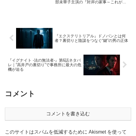
部未華子主演の『対岸の家事～これが、
私の生きる道！～』が放送開始されま
す。本作は、専業主婦として家事と育児
に奮闘する主人公・村上詩穂が、仕事と
両立する...
『エクステリトリアル』ドノバンとは何
者？裏切りと陰謀をつなぐ“鍵”の男の正体
『イグナイト -法の無法者-』第6話ネタバ
レ｜“高井戸の裏切り”で事務所に最大の危
機が迫る
コメント
コメントを書き込む
このサイトはスパムを低減するために Akismet を使って