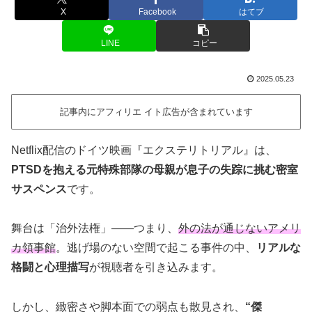
X
Facebook
はてブ
LINE
コピー
2025.05.23
記事内にアフィリエ イト広告が含まれています
Netflix配信のドイツ映画『エクステリトリアル』は、
PTSDを抱える元特殊部隊の母親が息子の失踪に挑む密室
サスペンス
です。
舞台は「治外法権」――つまり、
外の法が通じないアメリ
カ領事館
。逃げ場のない空間で起こる事件の中、
リアルな
格闘と心理描写
が視聴者を引き込みます。
しかし、緻密さや脚本面での弱点も散見され、
“傑