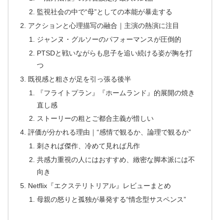
監視社会の中で“母”としての本能が暴走する
アクションと心理描写の融合｜主演の熱演に注目
ジャンヌ・グルソーのパフォーマンスが圧倒的
PTSDと戦いながらも息子を追い続ける姿が胸を打
つ
既視感と粗さが足を引っ張る後半
『フライトプラン』『ホームランド』的展開の焼き
直し感
ストーリーの粗とご都合主義が惜しい
評価が分かれる理由｜“感情で観るか、論理で観るか”
刺されば傑作、冷めて見れば凡作
共感力重視の人にはおすすめ、緻密な脚本派には不
向き
Netflix『エクステリトリアル』レビューまとめ
母親の怒りと孤独が暴発する“情念型サスペンス”