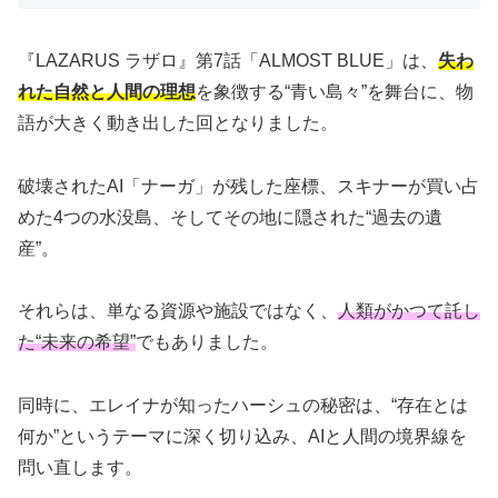
『LAZARUS ラザロ』第7話「ALMOST BLUE」は、
失わ
れた自然と人間の理想
を象徴する“青い島々”を舞台に、物
語が大きく動き出した回となりました。
破壊されたAI「ナーガ」が残した座標、スキナーが買い占
めた4つの水没島、そしてその地に隠された“過去の遺
産”。
それらは、単なる資源や施設ではなく、
人類がかつて託し
た“未来の希望”
でもありました。
同時に、エレイナが知ったハーシュの秘密は、“存在とは
何か”というテーマに深く切り込み、AIと人間の境界線を
問い直します。