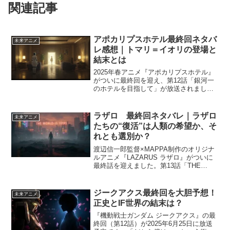
関連記事
アポカリプスホテル最終回ネタバ
未来アニメ
レ感想｜トマリ＝イオリの登場と
結末とは
2025年春アニメ『アポカリプスホテル』
がついに最終回を迎え、第12話「銀河一
のホテルを目指して」が放送されまし
た。本作は人類が消えた地球に残された
ロボットたちが、再びホテルに賑わいを
取り戻す姿を描いた感動のオリジナルア
ラザロ 最終回ネタバレ｜ラザロ
未来アニメ
ニメ。最終回では、ト...
たちの“復活”は人類の希望か、そ
れとも選別か？
渡辺信一郎監督×MAPPA制作のオリジナ
ルアニメ『LAZARUS ラザロ』がついに
最終話を迎えました。第13話「THE
WORLD IS YOURS」では、奇跡の薬
「ハプナ」に秘められた衝撃の真実と、
主人公アクセルたちラザロチームの戦い
ジークアクス最終回を大胆予想！
未来アニメ
が集...
正史とIF世界の結末は？
『機動戦士ガンダム ジークアクス』の最
終回（第12話）が2025年6月25日に放送