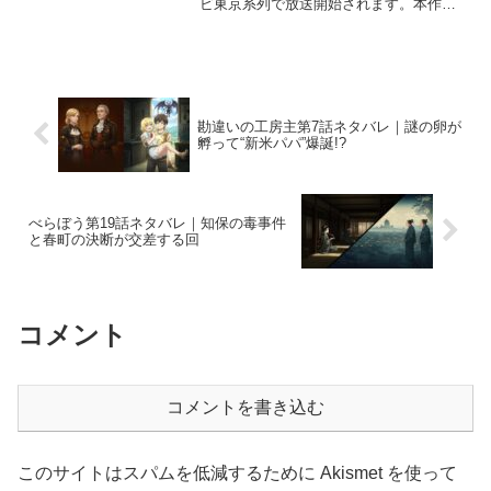
ビ東京系列で放送開始されます。本作
は、『カウボーイビバップ』や『サムラ
イチャンプルー』で知られる渡辺信一郎
監督による完全新作オリジナルアニメ
で、制作はスタジ...
勘違いの工房主第7話ネタバレ｜謎の卵が
孵って“新米パパ”爆誕!?
べらぼう第19話ネタバレ｜知保の毒事件
と春町の決断が交差する回
コメント
コメントを書き込む
このサイトはスパムを低減するために Akismet を使って