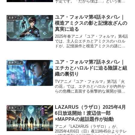
予定です。「だから僕は…」という衝撃
的なサブタイトルと共に、正史ガンダム
とIF世界ジークアクスの融合がついに描
かれると多くのファンが予想していま
ユア・フォルマ第4話ネタバレ｜
未来アニメ
す。本記事では...
模造アミクスの影と記憶改ざんの
真実に迫る
2025年春アニメ『ユア・フォルマ』第4話
では、主人公エチカとアミクスのハロル
ドが、記憶操作と模造アミクスの謎に迫
る重要な局面へと突入します。事件の背
景には、人間の記憶を記録する「ユア・
フォルマ」技術の悪用があり、ダリヤ襲
ユア・フォルマ第7話ネタバレ｜
未来アニメ
撃事件やハロルドに...
エチカとハロルドに迫る陰謀と組
織の裏切り
TVアニメ『ユア・フォルマ』第7話「火
の花」では、エチカとハロルドが内外か
らの危機に直面する衝撃的な展開が描か
れました。 個人情報流出に始まり、爆破
事件、そして逮捕と、主人公たちが追い
詰められていく中、物語は「同盟」と呼
LAZARUS（ラザロ）2025年4月
未来アニメ
ばれる巨大な組織の闇...
6日放送開始！渡辺信一郎
×MAPPAの超話題作が始動
アニメ『LAZARUS（ラザロ）』が、
2025年4月6日（日）夜11時45分よりテレ