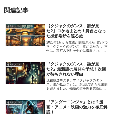
関連記事
【クジャクのダンス、誰が見
非日常アニメ
た?】ロケ地まとめ！舞台となっ
た撮影場所を巡る旅
2025年1月から放送が開始されたTBSドラ
マ『クジャクのダンス、誰が見た?』。本
作は、東京の下町を中心に撮影され、多
くの視聴者が「この場所、どこ？」と気
になったロケ地がたくさん登場します。
本記事では、ドラマの主要な舞台となっ
『クジャクのダンス、誰が見
非日常アニメ
た撮影場所を詳...
た?』最新話の展開を予想！次回
が待ちきれない理由
現在放送中のドラマ『クジャクのダン
ス、誰が見た？』は、第5話で新たな展開
を迎えました。物語の鍵を握る東賀山事
件の闇が少しずつ明らかになる中、心麦
（広瀬すず）と松風（松山ケンイチ）の
捜査が進展。さらに、ラーメン屋台の店
『アンダーニンジャ』とは？漫
非日常アニメ
主・染田が亡くなるという...
画・アニメ・映画の魅力を徹底解
説！