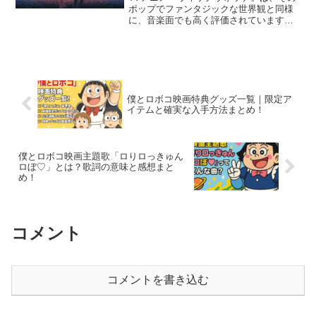
ポップでファンタジックな世界観と同様
に、音楽面でも高く評価されています。
本記事では、オープニング（OP）・エン
ディング（ED）主題歌の最新情報に加
え、3話以降の変更有無や、カップリング
曲、配信情報につい...
僕とロボコ映画特典グッズ一覧｜限定ア
イテムと確実な入手方法まとめ！
僕とロボコ映画主題歌「ロりロっきゅん
ロぼ♡」とは？歌詞の意味と感想まと
め！
コメント
コメントを書き込む