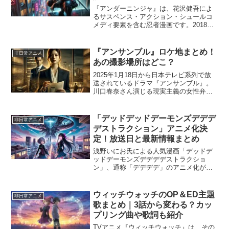
『アンダーニンジャ』は、花沢健吾によ
るサスペンス・アクション・シュールコ
メディ要素を含む忍者漫画です。2018年
から『週刊ヤングマガジン』で連載がス
タートし、2023年にはアニメ化、そして
2025年1月には実写映画が公開されるな
『アンサンブル』ロケ地まとめ！
非日常アニメ
ど、幅広いメ...
あの撮影場所はどこ？
2025年1月18日から日本テレビ系列で放
送されているドラマ『アンサンブル』。
川口春奈さん演じる現実主義の女性弁護
士・小山瀬奈と、松村北斗さん演じる理
想主義の新人弁護士・真戸原優のリーガ
ルラブストーリーです。本記事では、ド
「デッドデッドデーモンズデデデ
非日常アニメ
ラマのロケ地を詳し...
デストラクション」アニメ化決
定！放送日と最新情報まとめ
浅野いにお氏による人気漫画「デッドデ
ッドデーモンズデデデデストラクショ
ン」、通称「デデデデ」のアニメ化が決
定しました。映画版と同じ制作スタッフ
と声優陣が引き続き参加することで、映
画のクオリティがそのままテレビアニメ
ウィッチウォッチのOP＆ED主題
非日常アニメ
にも受け継がれることが期待...
歌まとめ｜3話から変わる？カッ
プリング曲や歌詞も紹介
TVアニメ『ウィッチウォッチ』は、その