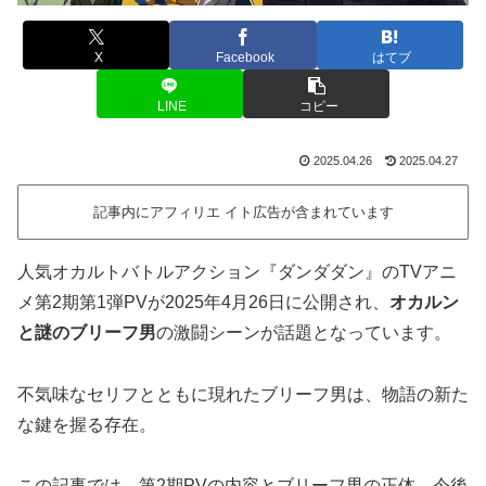
X
Facebook
はてブ
LINE
コピー
2025.04.26
2025.04.27
記事内にアフィリエ イト広告が含まれています
人気オカルトバトルアクション『ダンダダン』のTVアニ
メ第2期第1弾PVが2025年4月26日に公開され、
オカルン
と謎のブリーフ男
の激闘シーンが話題となっています。
不気味なセリフとともに現れたブリーフ男は、物語の新た
な鍵を握る存在。
この記事では、第2期PVの内容とブリーフ男の正体、今後