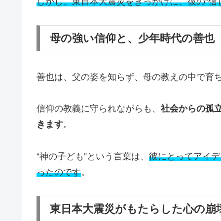
しかし、東日本大震災をきっかけに、彼の“信
母の強い信仰と、少年時代の善也
善也は、父の姿を知らず、母の教えの中で育
信仰の教義に守られながらも、
社会からの孤
きます
。
“神の子ども”という言葉は、
彼にとってアイデ
ったのです
。
東日本大震災がもたらした心の崩