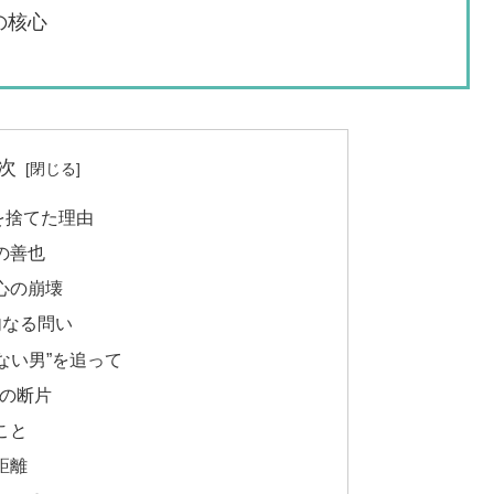
の核心
次
を捨てた理由
の善也
心の崩壊
内なる問い
ない男”を追って
憶の断片
こと
距離