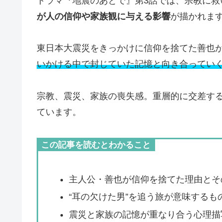
ドラマ『地震のあとで』第3話では、宗教に救
が人の信仰や家族観に与える影響
が描かれま
東日本大震災をきっかけに信仰を捨てた善也が、
いかける中で封じていた記憶と向き合ってい
宗教、震災、家族の喪失感。重層的に交差す
ています。
この記事を読むとわかること
主人公・善也が信仰を捨てた理由とそ
“耳の欠けた男”を追う旅が意味するも
震災と家族の記憶が重なり合う心理描