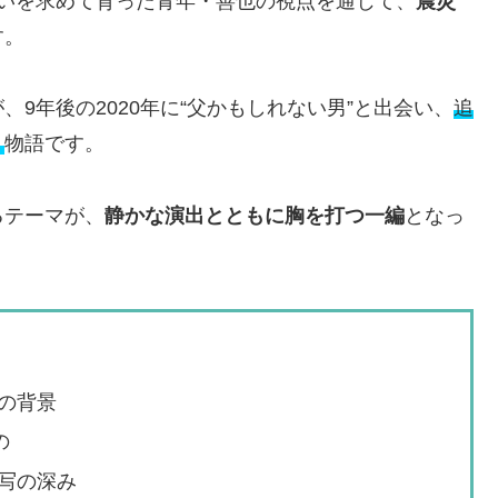
いを求めて育った青年・善也の視点を通じて、
震災
す。
9年後の2020年に“父かもしれない男”と出会い、
追
く
物語です。
るテーマが、
静かな演出とともに胸を打つ一編
となっ
の背景
の
写の深み