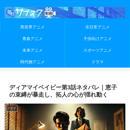
異世界アニメ
非日常アニメ
青春アニメ
子供向けアニメ
未来アニメ
スポーツアニメ
時代物アニメ
ドラマ
ディアマイベイビー第3話ネタバレ｜恵子
の束縛が暴走し、拓人の心が揺れ動く
ドラマ