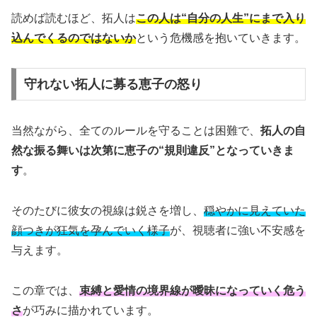
読めば読むほど、拓人は
この人は“自分の人生”にまで入り
込んでくるのではないか
という危機感を抱いていきます。
守れない拓人に募る恵子の怒り
当然ながら、全てのルールを守ることは困難で、
拓人の自
然な振る舞いは次第に恵子の“規則違反”となっていきま
す
。
そのたびに彼女の視線は鋭さを増し、
穏やかに見えていた
顔つきが狂気を孕んでいく様子
が、視聴者に強い不安感を
与えます。
この章では、
束縛と愛情の境界線が曖昧になっていく危う
さ
が巧みに描かれています。