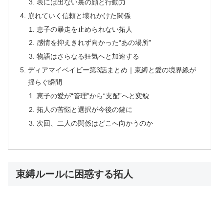
表には出ない裏の顔と行動力
崩れていく信頼と壊れかけた関係
恵子の暴走を止められない拓人
感情を抑えきれず向かった“あの場所”
物語はさらなる狂気へと加速する
ディアマイベイビー第3話まとめ｜束縛と愛の境界線が
揺らぐ瞬間
恵子の愛が“管理”から“支配”へと変貌
拓人の苦悩と選択が今後の鍵に
次回、二人の関係はどこへ向かうのか
束縛ルールに困惑する拓人