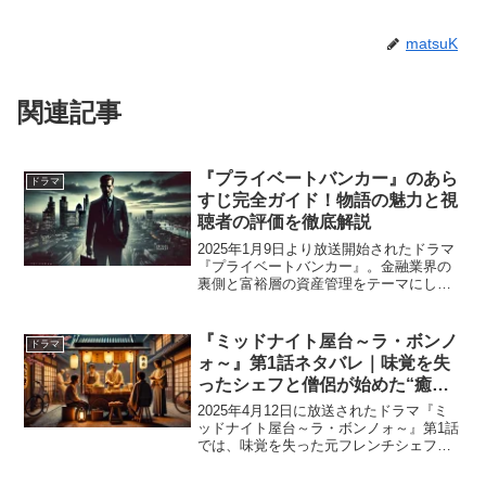
matsuK
関連記事
『プライベートバンカー』のあら
ドラマ
すじ完全ガイド！物語の魅力と視
聴者の評価を徹底解説
2025年1月9日より放送開始されたドラマ
『プライベートバンカー』。金融業界の
裏側と富裕層の資産管理をテーマにした
異色のサスペンス作品です。 主演は唐沢
寿明。彼が演じるのは、卓越したスキル
を持つ凄腕プライベートバンカー・庵野
『ミッドナイト屋台～ラ・ボンノ
ドラマ
甲一。彼は総資産...
ォ～』第1話ネタバレ｜味覚を失
ったシェフと僧侶が始めた“癒し
の屋台”
2025年4月12日に放送されたドラマ『ミ
ッドナイト屋台～ラ・ボンノォ～』第1話
では、味覚を失った元フレンチシェフ・
遠海翔太（神山智洋）と、落ちこぼれ副
住職・方丈輝元（中村海人）の出会いが