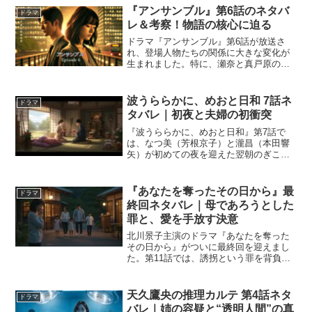
描かれました。一度は料理から離れた翔
『アンサンブル』第6話のネタバ
ドラマ
太が、“料理を必...
レ＆考察！物語の核心に迫る
ドラマ『アンサンブル』第6話が放送さ
れ、登場人物たちの関係に大きな変化が
生まれました。特に、瀬奈と真戸原の恋
愛をめぐる葛藤が描かれ、本音と建前が
交錯する展開が話題になっています。本
記事では、第6話のあらすじを整理しつ
波うららかに、めおと日和 7話ネ
ドラマ
つ、登場人物たちの心理や...
タバレ｜初夜と夫婦の初衝突
『波うららかに、めおと日和』第7話で
は、なつ美（芳根京子）と瀧昌（本田響
矢）が初めての夜を迎えた翌朝のぎこち
なさから始まり、初の夫婦喧嘩が描かれ
ます。第6話で心を通わせた二人でした
が、旧友の言葉をきっかけに、なつ美は
『あなたを奪ったその日から』最
ドラマ
瀧昌の本心に疑問を抱くよ...
終回ネタバレ｜母であろうとした
罪と、愛を手放す決意
北川景子主演のドラマ『あなたを奪った
その日から』がついに最終回を迎えまし
た。第11話では、誘拐という罪を背負っ
たまま“母”として10年を生きた紘海と、実
の親子ではない娘・美海の別れが描かれ
ます。奪ったものは愛か、罪か──。この
天久鷹央の推理カルテ 第4話ネタ
ドラマ
記事では、最終...
バレ｜姉の容疑と“透明人間”の真