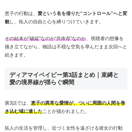
恵子の行動は、
愛という名を借りた“コントロール”へと変
貌
し、拓人の自由と心を縛りつけていきます。
その結末が“破綻”なのか“共依存”なのか
、視聴者の想像を
掻き立てながら、物語は不穏な空気を孕んだまま次回へと
続きます。
ディアマイベイビー第3話まとめ｜束縛と
愛の境界線が揺らぐ瞬間
第3話では、
恵子の異常な愛情が、ついに周囲の人間を巻
き込む域に達した
ことが描かれました。
拓人の生活を管理し、近づく女性を遠ざける彼女の行動