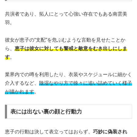
共演者であり、拓人にとって心強い存在でもある南雲美
羽。
彼女が恵子の“支配”を危ぶむような言動を見せたことか
ら、
恵子は彼女に対しても警戒と敵意をむき出しにしま
す
。
業界内での噂を利用したり、衣装やスケジュールに細かく
介入するなど、
陰湿なやり方で徐々に追い詰めていく様子
が描かれます
。
表には出ない裏の顔と行動力
恵子の行動は決して表立ってはおらず、
巧妙に偽装され