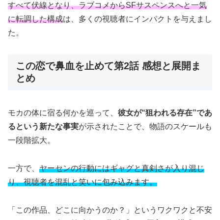
すべて伏線となり、ラブコメからSFサスペンスへと一気
に転調した構成
は、多くの視聴者にインパクトを与えまし
た。
この恋で鼻血を止めて第2話 感想と展開ま
とめ
モカの体に宿る何かを巡って、
彼女が“狙われる存在”であ
るという新たな事実
が示されたことで、物語のスケールも
一段階拡大。
一方で、
ヤーセンの行動にはギャグと真剣さが入り混じ
り、視聴者を混乱と笑いに包み込みます。
「この作品、どこに向かうのか？」というワクワクと不安