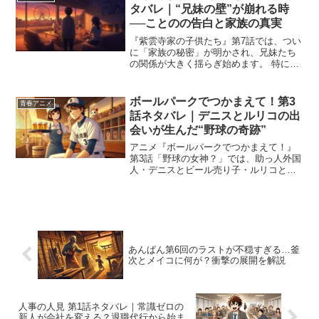
奮...
タバレ｜“兄妹の壁”が崩れる時
──ことのの告白と家族の真実
『紫雲寺家の子供たち』第7話では、つい
に「家族の秘密」が明かされ、兄妹たち
の関係が大きく揺らぎ始めます。 特にこ
とのと謳華、それぞれの想いが新にぶつ
けられることで、「家族とは何か？」
「血のつながりの意味とは？」というテ
ボールパークでつかまえて！第3
青春アニメ
ーマが深まっていきます...
話ネタバレ｜デニスとルリコの出
会いが生んだ“野球の奇跡”
アニメ『ボールパークでつかまえて！』
第3話「野球の女神？」では、助っ人外国
人・デニスとビール売り子・ルリコとい
う異なる立場の2人の出会いが、物語を大
きく動かします。メジャー出身のデニス
は、日本の野球文化やチームの雰囲気に
馴染めず、孤独感を抱...
あんぱん第6回のラストが不穏すぎる…釜
次とメイコに何が？衝撃の展開を解説
人事の人見 第1話ネタバレ｜常識ゼロの
新人が会社を変える？退職代行から始ま