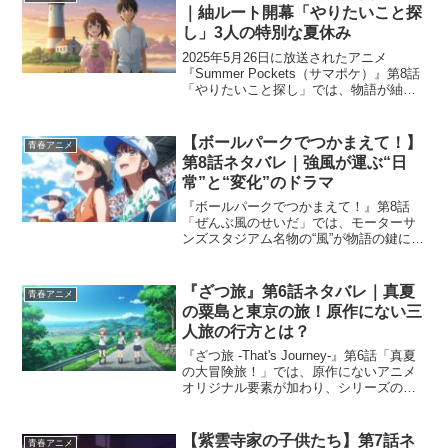
描かれます...
｜紬ルート開幕「やりたいこと探
し」3人の特別な夏休み
2025年5月26日に放送されたアニメ
『Summer Pockets（サマポケ）』第8話
「やりたいこと探し」では、物語が紬ヴ
ェンダース（つむぎ）ルートに本格突
入。主人公・羽依里が「夏休みを全部紬
にあげる」と宣言し、静久もその提案に
【ボールパークでつかまえて！】
青春アニメ
賛成。3人...
第8話ネタバレ｜強風が運ぶ“日
常”と“変化”のドラマ
『ボールパークでつかまえて！』第8話
「ぜんぶ風のせいだ」では、モーターサ
ンズスタジアム名物の“風”が物語の鍵に。
野球だけでなく、売り子・観客・メディ
ア、それぞれの立場から描かれる「球場
の一日」に、静かに吹く変化の風が物語
『ざつ旅』第6話ネタバレ｜真夏
青春アニメ
を動かします。 こ...
の粟島と東京の旅！原作にない三
人旅の行方とは？
『ざつ旅 -That's Journey-』第6話「真夏
の大冒険旅！」では、原作にないアニメ
オリジナル要素が加わり、シリーズの中
でも特別な回となっています。ちかと暦
の粟島旅は後半戦へと突入し、800メート
ルもの上り坂に挑む粟島北ルートでの
【紫雲寺家の子供たち】第7話ネ
青春アニメ