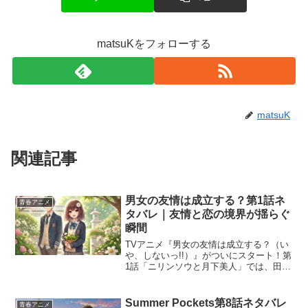
matsuKをフォローする
matsuK
関連記事
男女の友情は成立する？第1話ネ
青春アニメ
タバレ｜友情と恋の境界が揺らぐ
瞬間
TVアニメ『男女の友情は成立する？（い
や、しないっ!!）』がついにスタート！第
1話「ニリンソウと月下美人」では、田舎
の中学校時代から“親友”として固い絆を築
いてきた犬塚日葵と夏目悠宇の、高校2年
生になってからの微妙な関係性の変化が
Summer Pockets第8話ネタバレ
青春アニメ