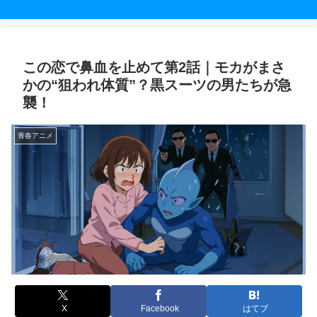
この恋で鼻血を止めて第2話｜モカがまさ
かの“狙われ体質”？黒スーツの男たちが急
襲！
青春アニメ
X
Facebook
はてブ