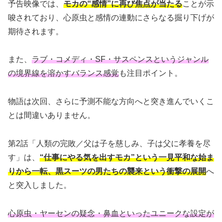
予告映像では、
モカの“感情”に再び焦点が当たる
ことが示
唆されており、心原虫と感情の連動にさらなる掘り下げが
期待されます。
また、
ラブ・コメディ・SF・サスペンスというジャンル
の境界線を溶かすバランス感覚
も注目ポイント。
物語は次回、さらに予測不能な方向へと突き進んでいくこ
とは間違いありません。
第2話「人類の完敗／父は子を慈しみ、子は父に孝養を尽
す」は、
“仕事にやる気を出すモカ”という一見平和な始ま
りから一転、黒スーツの男たちの襲来という衝撃の展開
へ
と突入しました。
心原虫・ヤーセンの疑念・鼻血といったユニークな設定が