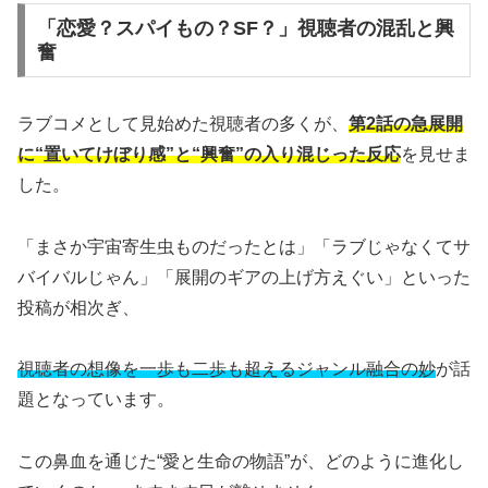
「恋愛？スパイもの？SF？」視聴者の混乱と興
奮
ラブコメとして見始めた視聴者の多くが、
第2話の急展開
に“置いてけぼり感”と“興奮”の入り混じった反応
を見せま
した。
「まさか宇宙寄生虫ものだったとは」「ラブじゃなくてサ
バイバルじゃん」「展開のギアの上げ方えぐい」といった
投稿が相次ぎ、
視聴者の想像を一歩も二歩も超えるジャンル融合の妙
が話
題となっています。
この鼻血を通じた“愛と生命の物語”が、どのように進化し