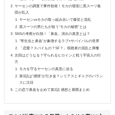
ヤーセンの調査で事件勃発！モカの寝室に黒スーツ集
団が乱入
ヤーセンvsモカの取っ組み合いで爆笑と混乱
黒スーツの男たちが狙う“モカの秘密”とは
SNSの考察が白熱！「鼻血」演出の真意とは？
“寄生虫と鼻血”が象徴するラブ×サバイバルの世界
「恋愛？スパイもの？SF？」視聴者の混乱と興奮
次回はどうなる？守られるヒロインと戦う宇宙人の行
方
モカを守るヤーセンの真意に迫る
第3話は“感情”が引き金？シリアスとギャグのバラン
スに注目
この恋で鼻血を止めて第2話 感想と展開まとめ