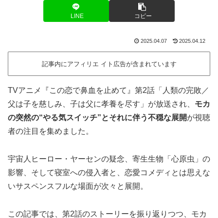
LINE
コピー
2025.04.07
2025.04.12
記事内にアフィリエ イト広告が含まれています
TVアニメ『この恋で鼻血を止めて』第2話「人類の完敗／
父は子を慈しみ、子は父に孝養を尽す」が放送され、
モカ
の突然の“やる気スイッチ”とそれに伴う不穏な展開
が視聴
者の注目を集めました。
宇宙人ヒーロー・ヤーセンの疑念、寄生生物「心原虫」の
影響、そして寝室への侵入者と、恋愛コメディとは思えな
いサスペンスフルな場面が次々と展開。
この記事では、第2話のストーリーを振り返りつつ、モカ