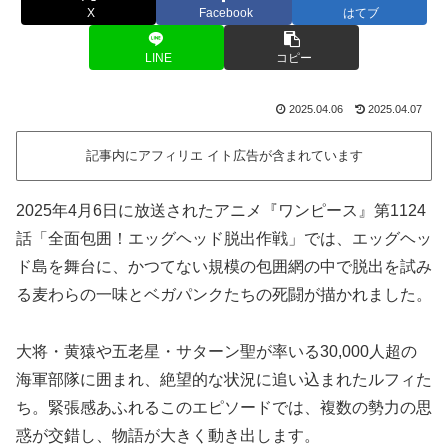
X
Facebook
はてブ
LINE
コピー
2025.04.06
2025.04.07
記事内にアフィリエ イト広告が含まれています
2025年4月6日に放送されたアニメ『ワンピース』第1124
話「全面包囲！エッグヘッド脱出作戦」では、エッグヘッ
ド島を舞台に、かつてない規模の包囲網の中で脱出を試み
る麦わらの一味とベガパンクたちの死闘が描かれました。
大将・黄猿や五老星・サターン聖が率いる30,000人超の
海軍部隊に囲まれ、絶望的な状況に追い込まれたルフィた
ち。緊張感あふれるこのエピソードでは、複数の勢力の思
惑が交錯し、物語が大きく動き出します。