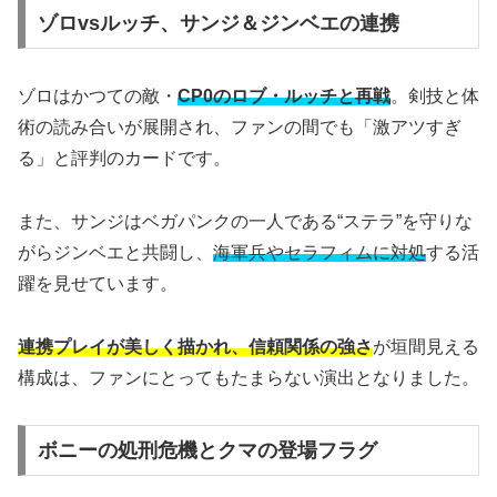
ゾロvsルッチ、サンジ＆ジンベエの連携
ゾロはかつての敵・
CP0のロブ・ルッチと再戦
。剣技と体
術の読み合いが展開され、ファンの間でも「激アツすぎ
る」と評判のカードです。
また、サンジはベガパンクの一人である“ステラ”を守りな
がらジンベエと共闘し、
海軍兵やセラフィムに対処
する活
躍を見せています。
連携プレイが美しく描かれ、信頼関係の強さ
が垣間見える
構成は、ファンにとってもたまらない演出となりました。
ボニーの処刑危機とクマの登場フラグ