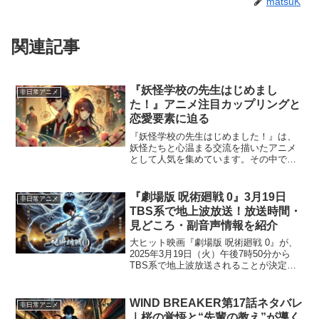
matsuK
関連記事
『妖怪学校の先生はじめまし
非日常アニメ
た！』アニメ注目カップリングと
恋愛要素に迫る
『妖怪学校の先生はじめました！』は、
妖怪たちと心温まる交流を描いたアニメ
として人気を集めています。その中で
も、キャラクター同士のカップリングや
恋愛要素に注目する視聴者が多いようで
す。 物語に登場するユニークなキャラク
『劇場版 呪術廻戦 0』3月19日
非日常アニメ
ターたちが織りなす恋模様...
TBS系で地上波放送！放送時間・
見どころ・副音声情報を紹介
大ヒット映画『劇場版 呪術廻戦 0』が、
2025年3月19日（火）午後7時50分から
TBS系で地上波放送されることが決定し
ました！ 本作は『呪術廻戦』の前日譚を
描いた作品で、2021年12月の劇場公開
後、全世界興行収入265億円を突破し、
WIND BREAKER第17話ネタバレ
非日常アニメ
「...
｜桜の覚悟と“先輩の教え”が導く