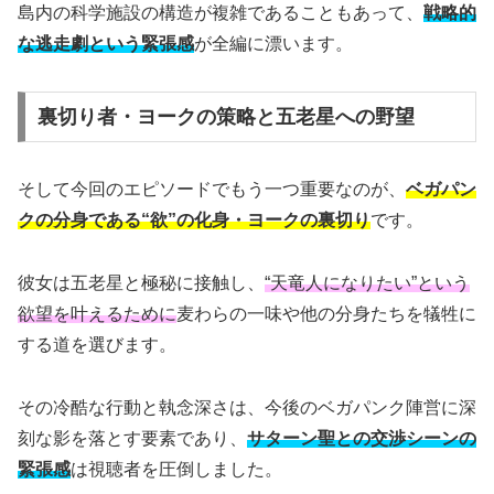
島内の科学施設の構造が複雑であることもあって、
戦略的
な逃走劇という緊張感
が全編に漂います。
裏切り者・ヨークの策略と五老星への野望
そして今回のエピソードでもう一つ重要なのが、
ベガパン
クの分身である“欲”の化身・ヨークの裏切り
です。
彼女は五老星と極秘に接触し、
“天竜人になりたい”という
欲望を叶えるために
麦わらの一味や他の分身たちを犠牲に
する道を選びます。
その冷酷な行動と執念深さは、今後のベガパンク陣営に深
刻な影を落とす要素であり、
サターン聖との交渉シーンの
緊張感
は視聴者を圧倒しました。