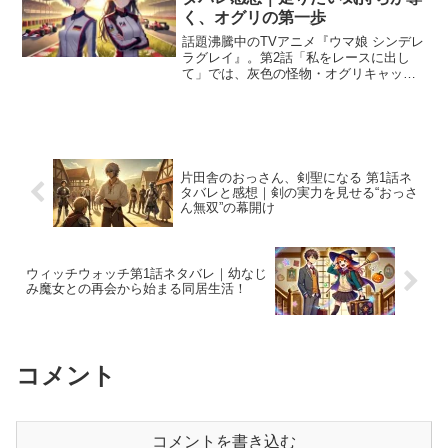
く、オグリの第一歩
話題沸騰中のTVアニメ『ウマ娘 シンデレ
ラグレイ』。第2話「私をレースに出し
て」では、灰色の怪物・オグリキャップ
がいよいよ走り出す決意を見せます。 レ
ースに出場するためには「チームへの所
属」が必須。ベルノライトとともに北原
トレーナーに誘われ...
片田舎のおっさん、剣聖になる 第1話ネ
タバレと感想｜剣の実力を見せる“おっさ
ん無双”の幕開け
ウィッチウォッチ第1話ネタバレ｜幼なじ
み魔女との再会から始まる同居生活！
コメント
コメントを書き込む