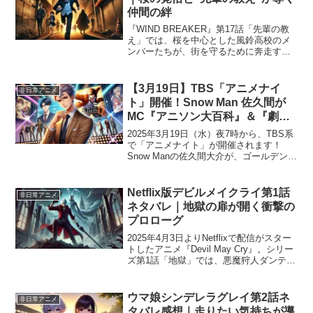
仲間の絆
『WIND BREAKER』第17話「先輩の教
え」では、桜を中心とした風鈴高校のメ
ンバーたちが、街を守るために奔走する
姿が描かれます。商店街や学校での激
戦、そしてかつての敵との共闘といった
熱い展開が繰り広げられ、仲間との絆
【3月19日】TBS「アニメナイ
非日常アニメ
と“守る者”として...
ト」開催！Snow Man 佐久間が
MC『アニソン大百科』＆『劇場
版 呪術廻戦 0』放送決定
2025年3月19日（水）夜7時から、TBS系
で「アニメナイト」が開催されます！
Snow Manの佐久間大介が、ゴールデン帯
で初の単独MCを務める『アニソン大百
科』が放送決定！さらに、世界的大ヒッ
トを記録した『劇場版 呪術廻戦 0』が地
Netflix版デビルメイクライ第1話
非日常アニメ
上波...
ネタバレ｜地獄の扉が開く衝撃の
プロローグ
2025年4月3日よりNetflixで配信がスター
トしたアニメ『Devil May Cry』。シリー
ズ第1話「地獄」では、悪魔狩人ダンテが
再び剣を取る衝撃的なプロローグが描か
れます。この記事では、第1話の詳細なあ
らすじとネタバレ、視聴者の感...
ウマ娘シンデレラグレイ第2話ネ
非日常アニメ
タバレ感想｜走りたい気持ちが導