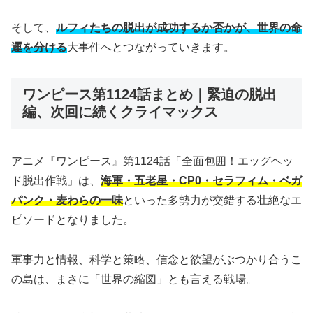
そして、
ルフィたちの脱出が成功するか否かが、世界の命
運を分ける
大事件へとつながっていきます。
ワンピース第1124話まとめ｜緊迫の脱出
編、次回に続くクライマックス
アニメ『ワンピース』第1124話「全面包囲！エッグヘッ
ド脱出作戦」は、
海軍・五老星・CP0・セラフィム・ベガ
パンク・麦わらの一味
といった多勢力が交錯する壮絶なエ
ピソードとなりました。
軍事力と情報、科学と策略、信念と欲望がぶつかり合うこ
の島は、まさに「世界の縮図」とも言える戦場。