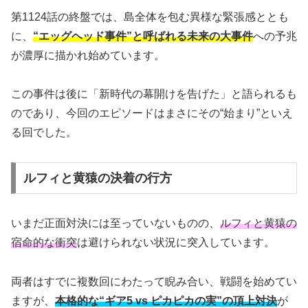
第1124話の終盤では、島全体を包む異様な緊張感ととも
に、
“エッグヘッド事件”と呼ばれる未来の大事件
への予兆
が濃厚に描かれ始めています。
この事件は後に「新時代の幕開けを告げた」と語られるも
のであり、今回のエピソードはまさにその“始まり”といえ
る回でした。
ルフィと黄猿の決着の行方
いまだ正面対決には至っていないものの、
ルフィと黄猿の
宿命的な衝突
は避けられない状況に突入しています。
両者はすでに複数回にわたって睨み合い、戦闘を始めてい
ますが、
本格的な“ギア5 vs ピカピカの実”の頂上対決
が