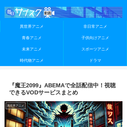
異世界アニメ
非日常アニメ
青春アニメ
子供向けアニメ
未来アニメ
スポーツアニメ
時代物アニメ
ドラマ
『魔王2099』ABEMAで全話配信中！視聴
できるVODサービスまとめ
異世界アニメ