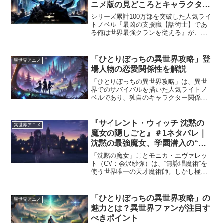
ニメ版の見どころとキャラクター
解説！無料視聴情報も
シリーズ累計100万部を突破した人気ライ
トノベル『最凶の支援職【話術士】であ
る俺は世界最強クランを従える』が、
2024年10月にアニメ化されました。主人
公・ノエルが話術士として成長し、クラ
ンを支配する道を切り開くこの作品は、
「ひとりぼっちの異世界攻略」登
異世界アニメ
ダークなファンタ...
場人物の恋愛関係性を解説
「ひとりぼっちの異世界攻略」は、異世
界でのサバイバルを描いた人気ライトノ
ベルであり、独自のキャラクター関係や
恋愛要素が読者を魅了しています。物語
には、主人公を取り巻く複雑な人間関係
や、友情と恋愛が交錯するエピソードが
『サイレント・ウィッチ 沈黙の
異世界アニメ
数多く含まれています。今...
魔女の隠しごと』＃1ネタバレ｜
沈黙の最強魔女、学園潜入の“無
茶すぎる初任務”が動き出す
「沈黙の魔女」ことモニカ・エヴァレッ
ト（CV：会沢紗弥）は、“無詠唱魔術”を
使う世界唯一の天才魔術師。しかし極度
の人見知りゆえに学園には不安しかない
――そんな彼女が、第二王子フェリクス
の護衛任務という王命を受け、煌びやか
「ひとりぼっちの異世界攻略」の
異世界アニメ
なセレンディア学園に...
魅力とは？異世界ファンが注目す
べきポイント