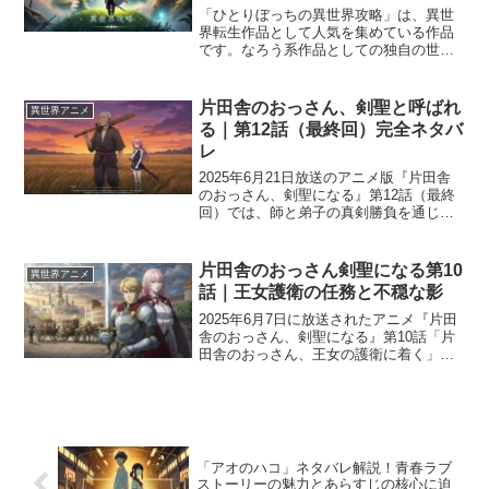
「ひとりぼっちの異世界攻略」は、異世
界転生作品として人気を集めている作品
です。なろう系作品としての独自の世界
観や、主人公の成長と孤独な冒険が描か
れるストーリーは、多くの読者を惹きつ
けています。主人公が異世界で「ひとり
片田舎のおっさん、剣聖と呼ばれ
異世界アニメ
ぼっち」であることの意味...
る｜第12話（最終回）完全ネタバ
レ
2025年6月21日放送のアニメ版『片田舎
のおっさん、剣聖になる』第12話（最終
回）では、師と弟子の真剣勝負を通じて
ベリルが“剣聖”として認められる感動のク
ライマックスが描かれました。多数の刺
客を引き寄せた張本人は、かつての教え
片田舎のおっさん剣聖になる第10
異世界アニメ
子ロゼ。師弟...
話｜王女護衛の任務と不穏な影
2025年6月7日に放送されたアニメ『片田
舎のおっさん、剣聖になる』第10話「片
田舎のおっさん、王女の護衛に着く」で
は、外交行事の護衛任務を任されたベリ
ルの活躍が描かれました。元弟子・ロゼ
との再会を経て、晴れやかな外交の裏に
潜む「不穏な影」...
「アオのハコ」ネタバレ解説！青春ラブ
ストーリーの魅力とあらすじの核心に迫