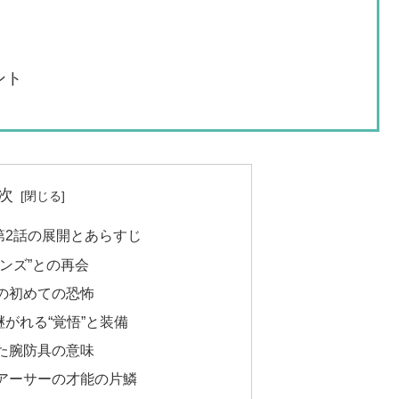
ント
次
第2話の展開とあらすじ
ンズ”との再会
の初めての恐怖
がれる“覚悟”と装備
た腕防具の意味
アーサーの才能の片鱗