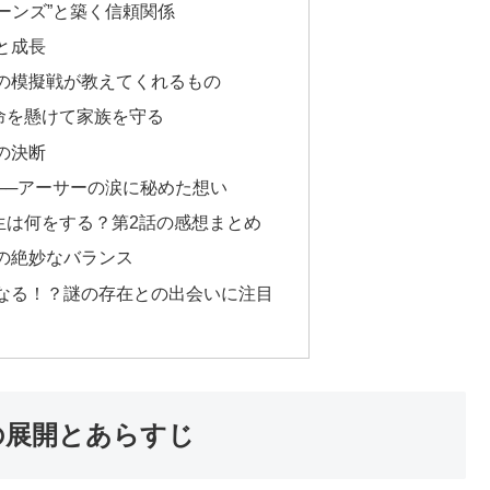
ーンズ”と築く信頼関係
と成長
の模擬戦が教えてくれるもの
命を懸けて家族を守る
の決断
──アーサーの涙に秘めた想い
生は何をする？第2話の感想まとめ
の絶妙なバランス
なる！？謎の存在との出会いに注目
の展開とあらすじ