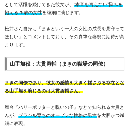
として活躍を続けてきた彼女が、
“本音を言えない”悩みを
抱える29歳の女性
を繊細に演じます。
松井さん自身も「まきという一人の女性の成長を見守って
ほしい」とコメントしており、その真摯な姿勢に期待が高
まります。
山手旭役：大貫勇輔（まきの職場の同僚）
まきの同僚であり、彼女の感情を大きく揺さぶる存在とな
る山手旭を演じるのは大貫勇輔さん。
舞台『ハリーポッターと呪いの子』などで知られる大貫さ
んが、
ブラジル育ちのオープンな性格の男性
を大胆かつ繊
細に表現。