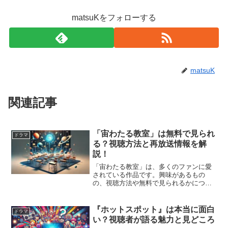
matsuKをフォローする
matsuK
関連記事
「宙わたる教室」は無料で見られ
ドラマ
る？視聴方法と再放送情報を解
説！
「宙わたる教室」は、多くのファンに愛
されている作品です。興味があるもの
の、視聴方法や無料で見られるかについ
て気になる方も多いでしょう。本記事で
は、「宙わたる教室」を無料で視聴でき
る方法について詳しく解説し、再放送の
『ホットスポット』は本当に面白
ドラマ
情報も併せてお伝えします。...
い？視聴者が語る魅力と見どころ