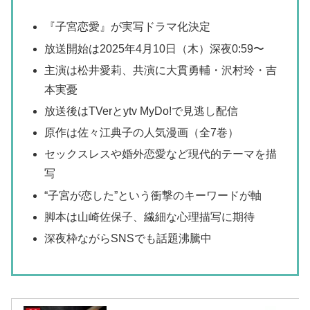
『子宮恋愛』が実写ドラマ化決定
放送開始は2025年4月10日（木）深夜0:59〜
主演は松井愛莉、共演に大貫勇輔・沢村玲・吉
本実憂
放送後はTVerとytv MyDo!で見逃し配信
原作は佐々江典子の人気漫画（全7巻）
セックスレスや婚外恋愛など現代的テーマを描
写
“子宮が恋した”という衝撃のキーワードが軸
脚本は山崎佐保子、繊細な心理描写に期待
深夜枠ながらSNSでも話題沸騰中