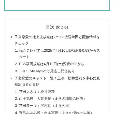
目次
子宮恋愛の地上波放送はいつ？放送時間と配信情報を
チェック
読売テレビでは2025年4月10日(木)深夜0:59からス
タート
FBS福岡放送は4月12日(土)深夜0:55から
TVer・ytv MyDo!で見逃し配信あり
子宮恋愛のキャスト一覧！主演・松井愛莉を中心に豪
華出演者が集結
苫田まき役：松井愛莉
山手旭役：大貫勇輔（まきの職場の同僚）
苫田恭一役：沢村玲（まきの夫）
寄島みゆみ役：吉本実憂（まきの憧れの先輩）