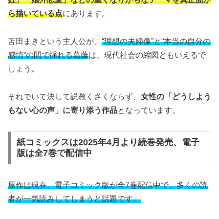
ら描いている点
にあります。
苫田まきという主人公が、
“理想の夫婦像”と“本当の自分の
感情”の間で揺れる葛藤
は、現代社会の縮図ともいえるで
しょう。
それでいて決して説教くさくならず、
女性の「どうしよう
もない心の声」に寄り添う作品
となっています。
紙コミックスは2025年4月より続巻発売、電子
版は全7巻で配信中
原作は現在、電子コミック版が全7巻配信中で、多くの読
者が一気読みしてしまうと話題です。