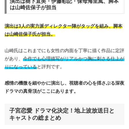
演出は樹下直美・伊藤彰記・保母海里風、脚本
は山崎佐保子が担当
演出は3人の実力派ディレクター陣がタッグを組み、脚本
は山崎佐保子氏が担当。
山崎氏はこれまでにも女性の内面を丁寧に描く作品に定評
があり、
今作でも心理描写がリアルかつ胸に刺さる仕上が
りになっている
と評判です。
感情の機微を細やかに演出し、視聴者の心を揺さぶる深夜
ドラマの真骨頂がここにあります。
子宮恋愛 ドラマ化決定！地上波放送日と
キャストの総まとめ