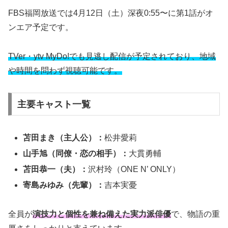
FBS福岡放送では4月12日（土）深夜0:55〜に第1話がオ
ンエア予定です。
TVer・ytv MyDo!でも見逃し配信が予定されており、地域
や時間を問わず視聴可能です。
主要キャスト一覧
苫田まき（主人公）：
松井愛莉
山手旭（同僚・恋の相手）：
大貫勇輔
苫田恭一（夫）：
沢村玲（ONE N’ ONLY）
寄島みゆみ（先輩）：
吉本実憂
全員が
演技力と個性を兼ね備えた実力派俳優
で、物語の重