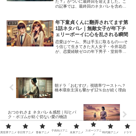
た？』がついに最終回を迎えました。こ
の記事では、最終回のネタバレを含め、
22年前の東賀山事件の真相や、登場人物
たちの隠された関係、衝撃のラストシー
ンまで徹底的に解説します。視聴者が最
年下童貞くんに翻弄されてます第
ドラマ
も気になる「真犯人は誰だっ...
1話ネタバレ｜無敵女子が年下チ
ェリーボーイに心を乱される瞬間
恋愛はゲーム、男は手玉に取るもの──そ
う信じて生きてきた大人女子・今井花恋
が、恋愛経験ゼロの年下男子・堂前帝都
と出会ったことで、予期せぬ「翻弄され
る恋」が幕を開けます。地味で冴えない
見た目とは裏腹に、帝都のまっすぐな誠
実さが、花恋の価値観を...
朝ドラ「おむすび」視聴率ワーストへ？
橋本環奈主演も響かず12％台が続く理由
おつかれさま ネタバレ＆感想｜IUとパ
ク・ボゴムが紡ぐ切ない愛の物語
子供向けアニ
スポーツアニ
異世界アニメ
非日常アニメ
青春アニメ
未来アニメ
時代物アニメ
ドラマ
メ
メ