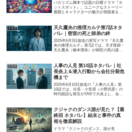
バカリズム脚本で話題の日曜ドラマ『ホ
ットスポット』。ユニークなストーリー
展開とキャラクターの魅力が視聴者を惹
きつけています。本記事では、視聴者が
語るドラマの魅力や、注目すべき見どこ
ろを徹底解説します。あなたもこの作品
天久鷹央の推理カルテ第7話ネタ
ドラマ
をもっと楽しめるポイント...
バレ｜密室の死と師弟の絆
2025年6月3日放送の実写ドラマ『天久鷹
央の推理カルテ』第7話では、天才医師・
天久鷹央（橋本環奈）が師匠の死の謎に
挑む、シリーズ屈指の重厚なエピソード
が描かれました。密室で発見された院
長・御子神氷魚（賀来千香子）の死。残
人事の人見 第10話ネタバレ｜社
ドラマ
されたのは彼女の足...
長炎上＆潜入行動から会社分裂危
機まで
2025年6月10日放送の『人事の人見』第
10話では、社長・小笠原（小野武彦）の
時代錯誤な発言がSNSで大炎上し、会社
は分裂の危機へ。人事部の人見（松田元
太）が社長を“清掃スタッフ”に変装させる
奇策を提案しますが、予想外の展開へ突
クジャクのダンス誰が見た？【最
ドラマ
入します。...
終回 ネタバレ】結末と事件の真
相を徹底解説
ドラマ『クジャクのダンス、誰が見