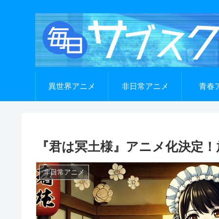
異世界アニメ
非日常アニメ
青春
『君は冥土様』アニメ化決定！
非日常アニメ