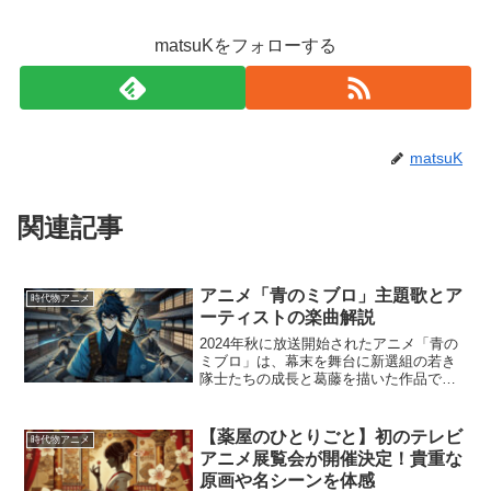
matsuKをフォローする
matsuK
関連記事
アニメ「青のミブロ」主題歌とア
時代物アニメ
ーティストの楽曲解説
2024年秋に放送開始されたアニメ「青の
ミブロ」は、幕末を舞台に新選組の若き
隊士たちの成長と葛藤を描いた作品で
す。本作の主題歌には、疾走感あふれる
オープニングと熱い想いが込められたエ
ンディングが設定され、多くの視聴者に
【薬屋のひとりごと】初のテレビ
時代物アニメ
支持されています。この...
アニメ展覧会が開催決定！貴重な
原画や名シーンを体感