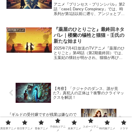
アニメ『プリンセス・プリンシパル』第2
話「case1 Dancy Conspiracy」では、時
系列が第1話以前に遡り、アンジェとプリ
ンセスの過去や“チェンジリング作戦”の始
動が描かれます。一見穏やかな学園生活
の裏で進行するスパイ作戦。王国...
『薬屋のひとりごと』最終回ネタ
時代物アニメ
バレ｜楼蘭の犠牲と猫猫・壬氏の
新たな始まり
2025年7月4日放送のTVアニメ『薬屋のひ
とりごと』第48話（第2期最終回）では、
玉葉妃の懐妊が明かされ、猫猫が再び翡
翠宮の毒見役に復帰。そこへ壬氏の命を
狙う陰謀が絡み、楼蘭妃が身を挺して守
った子どもたちと壬氏・猫猫の絆が、切
ない運命の中...
【考察】「クジャクのダンス、誰が見
た?」真犯人の正体は？衝撃のクライマッ
クスを解説！
『ギルドの受付嬢ですが残業は嫌なので
ボスをソロ討伐しようと思います』は恋
愛要素あり？主人公とキャラの関係性を
子供向けアニ
スポーツアニ
考察！
異世界アニメ
非日常アニメ
青春アニメ
未来アニメ
時代物アニメ
ドラマ
メ
メ