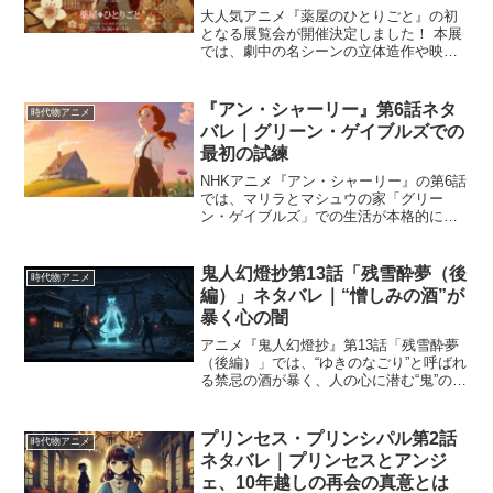
大人気アニメ『薬屋のひとりごと』の初
となる展覧会が開催決定しました！ 本展
では、劇中の名シーンの立体造作や映像
展示、さらには貴重な原画や美術設定資
料の公開など、アニメの世界観を存分に
楽しめる内容となっています。 開催場所
『アン・シャーリー』第6話ネタ
時代物アニメ
は東京・松屋銀座で、...
バレ｜グリーン・ゲイブルズでの
最初の試練
NHKアニメ『アン・シャーリー』の第6話
では、マリラとマシュウの家「グリー
ン・ゲイブルズ」での生活が本格的に始
まったアンに、最初の試練が訪れます。
想像力豊かなアンが巻き起こすトラブ
ル、そしてそれを通じて少しずつ距離を
鬼人幻燈抄第13話「残雪酔夢（後
時代物アニメ
縮めていく家族との関係が...
編）」ネタバレ｜“憎しみの酒”が
暴く心の闇
アニメ『鬼人幻燈抄』第13話「残雪酔夢
（後編）」では、“ゆきのなごり”と呼ばれ
る禁忌の酒が暴く、人の心に潜む“鬼”の本
質が描かれます。甚夜は、奈津と重蔵の
安否を案じながら雪深い須賀屋へ向か
い、そこで呑み続ければ“鬼”になるという
プリンセス・プリンシパル第2話
時代物アニメ
酒の恐怖に直...
ネタバレ｜プリンセスとアンジ
ェ、10年越しの再会の真意とは