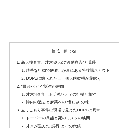
目次
新人捜査官、才木優人の“異動宣告”と葛藤
勝手な行動で解雇…が裏にある特捜課スカウト
DOPEに縛られた母—個人的動機が芽吹く
“最悪バディ”誕生の瞬間
才木×陣内—正反対バディの軋轢と相性
陣内の過去と麻薬への“憎しみ”の棘
立てこもり事件の現場で見えたDOPEの異常
ドーパーの異能と死のリスクの狭間
才木が選んだ“説得”とその代償