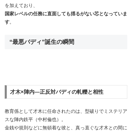
を加えており、
国家レベルの任務に直面しても揺るがない芯となっていま
す
。
“最悪バディ”誕生の瞬間
才木×陣内—正反対バディの軋轢と相性
教育係として才木に任命されたのは、型破りでミステリア
スな陣内鉄平（中村倫也）。
金銭や規則などに無頓着な彼と、真っ直ぐな才木との間に