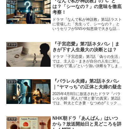
『なんで私が神説教』の“C”と
ドラマ
嗣氏、主...
は？「シーなの？」の意味を徹底
考察！
ドラマ『なんで私が神説教』第1話ラスト
に登場した「先生って、シーなの？」と
いうセリフがSNSや知恵袋で大きな話題
となっています。この“シー”または“C”が
何を指しているのか、公式からは明言さ
れていないものの、視聴者の間ではさま
『子宮恋愛』第7話ネタバレ｜ま
ドラマ
ざまな考察が飛...
きが下す人生最大の決断とは？
ドラマ『子宮恋愛』第7話「偽りの生活」
では、主人公・まきが自分の人生に対し
て初めて“選ぶ”という強い決断を下しま
す。 夫・恭一との過去に終止符を打ち、
新たな一歩を踏み出すまでの葛藤と選択
の過程が丁寧に描かれた今回。まきが涙
『パラレル夫婦』第2話ネタバレ
ドラマ
の中で手にした「自...
｜“ヤマっち”の正体と夫婦の疑念
2025年4月8日に放送されたドラマ『パラ
レル夫婦 死んだ“僕と妻”の真実』第2話
では、幹太と亡き妻・なつめが“ミックス
現象”によって再び出会う切なくも不可解
な展開が描かれました。なつめの不倫疑
惑がさらに深まり、謎の存在“ヤマっち”の
NHK朝ドラ「あんぱん」はいつ
ドラマ
正体が...
から？放送開始日と見どころを詳