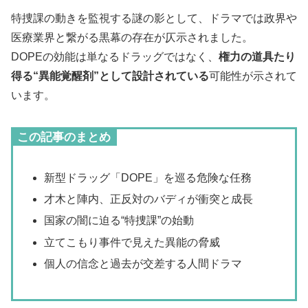
特捜課の動きを監視する謎の影として、ドラマでは政界や
医療業界と繋がる黒幕の存在が仄示されました。
DOPEの効能は単なるドラッグではなく、
権力の道具たり
得る“異能覚醒剤”として設計されている
可能性が示されて
います。
この記事のまとめ
新型ドラッグ「DOPE」を巡る危険な任務
才木と陣内、正反対のバディが衝突と成長
国家の闇に迫る“特捜課”の始動
立てこもり事件で見えた異能の脅威
個人の信念と過去が交差する人間ドラマ