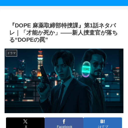
『DOPE 麻薬取締部特捜課』第1話ネタバ
レ｜「才能か死か」——新人捜査官が落ち
る“DOPEの罠”
ドラマ
X
Facebook
はてブ