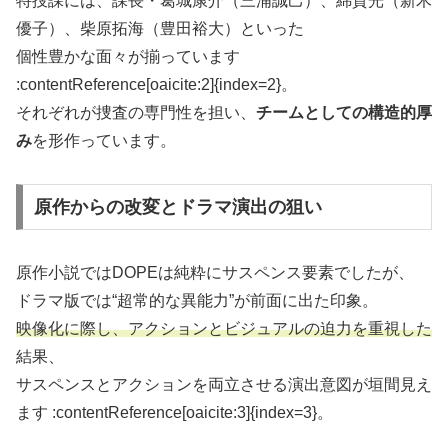
特捜課には、課長・葛城康介（三浦誠己）、綿貫光（新木
優子）、柴原拓海（豊田裕大）といった
個性豊かな面々が揃っています
:contentReference[oaicite:2]{index=2}。
それぞれが捜査の専門性を担い、
チームとしての構造的厚
み
を形作っています。
原作からの改変とドラマ演出の狙い
原作小説ではDOPEは純粋にサスペンス要素でしたが、
ドラマ版では“超常的な異能力”が前面に出た印象。
映像化に際し、アクションとビジュアルの迫力を重視した
結果、
サスペンスとアクションを両立させる演出意図が垣間見え
ます :contentReference[oaicite:3]{index=3}。