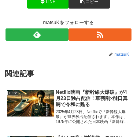
LINE
コピー
matsuKをフォローする
matsuK
関連記事
Netflix映画『新幹線大爆破』が4
ドラマ
月23日独占配信！草彅剛×樋口真
嗣で令和に甦る
2025年4月23日、Netflixで『新幹線大爆
破』が世界独占配信されます。本作は、
1975年に公開された日本映画『新幹線大
爆破』を、令和の視点で大胆に再構築し
たリブート作品。監督は『シン・ゴジ
ラ』『日本沈没』などで知られる樋口真