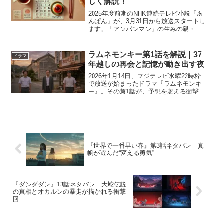
しく解説！
2025年度前期のNHK連続テレビ小説「あ
んぱん」が、3月31日から放送スタートし
ます。「アンパンマン」の生みの親・や
なせたかし氏とその妻・小松暢氏をモデ
ルにした感動の物語で、豪華キャスト陣
にも注目が集まっています。この記事で
ラムネモンキー第1話を解説｜37
ドラマ
は、ドラマ「あ...
年越しの再会と記憶が動き出す夜
2026年1月14日、フジテレビ水曜22時枠
で放送が始まったドラマ『ラムネモンキ
ー』。その第1話が、予想を超える衝撃と
ノスタルジーで多くの視聴者の心を掴み
ました。物語は、中学時代に交わした約
束と、37年後の再会をきっかけに過去が
現在を揺るが...
『世界で一番早い春』第3話ネタバレ 真
帆が選んだ“変える勇気”
『ダンダダン』13話ネタバレ｜大蛇伝説
の真相とオカルンの暴走が描かれる衝撃
回