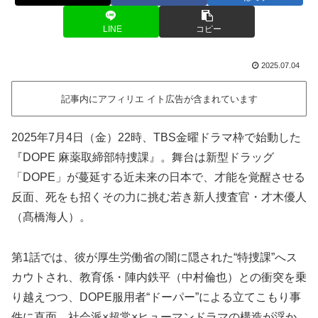
LINE
コピー
2025.07.04
記事内にアフィリエ イト広告が含まれています
2025年7月4日（金）22時、TBS金曜ドラマ枠で始動した
『DOPE 麻薬取締部特捜課』。舞台は新型ドラッグ
「DOPE」が蔓延する近未来の日本で、才能を覚醒させる
反面、死をも招くその力に挑む若き新人捜査官・才木優人
（髙橋海人）。
第1話では、彼が厚生労働省の闇に隠された“特捜課”へス
カウトされ、教育係・陣内鉄平（中村倫也）との衝突を乗
り越えつつ、DOPE服用者“ドーパー”による立てこもり事
件に直面。社会派×超常×ヒューマンドラマの構造が浮か