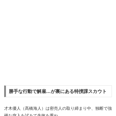
勝手な行動で解雇…が裏にある特捜課スカウト
才木優人（髙橋海人）は密売人の取り締まり中、独断で強
硬な突入を試みて失敗を重ね、