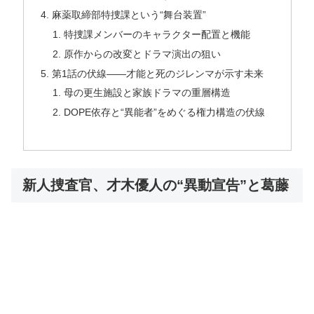
麻薬取締部特捜課という“舞台装置”
特捜課メンバーのキャラクター配置と機能
原作からの改変とドラマ演出の狙い
第1話の伏線——才能と死のジレンマが示す未来
母の更生施設と家族ドラマの重層構造
DOPE依存と“異能者”をめぐる権力構造の伏線
新人捜査官、才木優人の“異動宣告”と葛藤