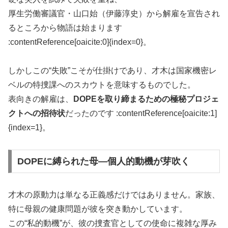
厚生労働審議官・山口始（伊藤淳史）から解雇を宣告され
るところから物語は始まります
:contentReference[oaicite:0]{index=0}。
しかしこの“失敗”こそが仕掛けであり、才木は国家機密レ
ベルの特捜課へのスカウトを意味するものでした。
表向きの解雇は、
DOPEを取り締まるための極秘プロジェ
クトへの招待状
だったのです :contentReference[oaicite:1]
{index=1}。
DOPEに縛られた母—個人的動機が芽吹く
才木の原動力は単なる正義感だけではありません。家族、
特に母親の健康問題が彼を突き動かしています。
この“私的動機”が、彼の捜査官としての使命に複雑な厚み