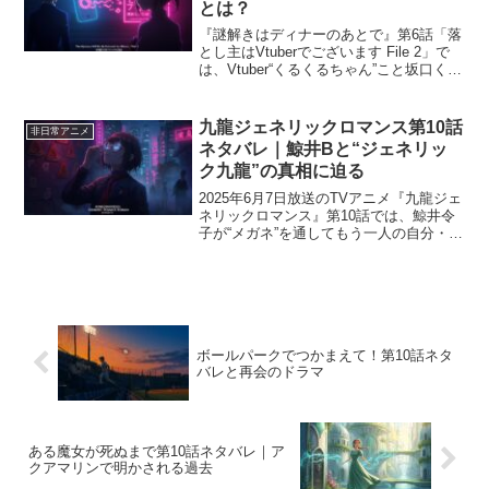
とは？
『謎解きはディナーのあとで』第6話「落
とし主はVtuberでございます File 2」で
は、Vtuber“くるくるちゃん”こと坂口くる
みにまつわる転落死事件の真相が明らか
になります。 人気者を狙ったネットの誹
謗中傷、オートロックを突破した謎...
九龍ジェネリックロマンス第10話
非日常アニメ
ネタバレ｜鯨井Bと“ジェネリッ
ク九龍”の真相に迫る
2025年6月7日放送のTVアニメ『九龍ジェ
ネリックロマンス』第10話では、鯨井令
子が“メガネ”を通してもう一人の自分・鯨
井Bの記憶に迫り、九龍の街に隠された真
実へと一歩踏み出します。楊明と共に“ジ
ェネリック九龍”の謎に挑む令子たちの前
に、...
ボールパークでつかまえて！第10話ネタ
バレと再会のドラマ
ある魔女が死ぬまで第10話ネタバレ｜ア
クアマリンで明かされる過去