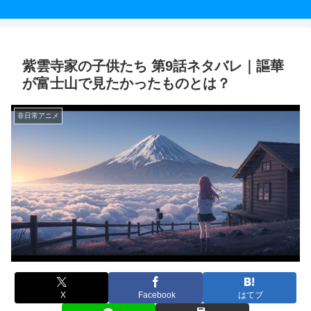
紫雲寺家の子供たち 第9話ネタバレ｜謳華
が富士山で見たかったものとは？
非日常アニメ
X
Facebook
はてブ