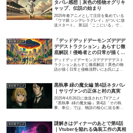
タバレ感想｜灰色の怪物オグリキ
ャップ、伝説の始まり
2025年春アニメとして注目を集めている
『ウマ娘 シンデレラグレイ』がついに放
送スタート。 第1話「ここにいる」で
は、地方競馬カサマツを舞台に、後の伝
説となるウマ娘・オグリキャップの物語
が幕を開けます。 本記事では、ウマ娘 シ
「デッドデッドデーモンズデデデ
非日常アニメ
ンデレラグレイ...
デデストラクション」あらすじ徹
底解説！侵略者との日常が描く異
色の物語
デッドデッドデーモンズデデデデデスト
ラクションあらすじ徹底解説！異色の物
語が描く日常と侵略浅野いにお氏による
漫画『デッドデッドデーモンズデデデデ
デストラクション』は、侵略SFと日常の
青春ドラマが融合した異色のストーリー
黒執事 緑の魔女編 第4話ネタバレ
非日常アニメ
で、多くの視聴者を魅了...
｜サリヴァンの正体と村の真実
2025年4月26日に放送されたTVアニメ
『黒執事 -緑の魔女編-』第4話「その執
事、奉公」では、物語の核心に迫る衝撃
的な展開が描かれました。 セバスチャン
とシエルは“緑の魔女”サリヴァンと接触
し、「人狼の森」の真の目的や呪いの正
謎解きはディナーのあとで第6話
非日常アニメ
体、そして...
｜Vtuberを陥れる偽装工作の真相