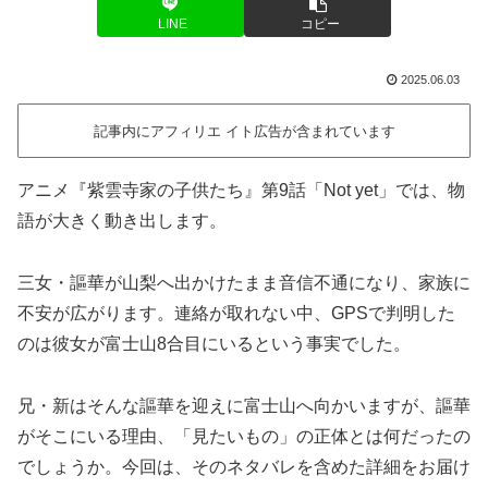
LINE
コピー
2025.06.03
記事内にアフィリエ イト広告が含まれています
アニメ『紫雲寺家の子供たち』第9話「Not yet」では、物
語が大きく動き出します。
三女・謳華が山梨へ出かけたまま音信不通になり、家族に
不安が広がります。連絡が取れない中、GPSで判明した
のは彼女が富士山8合目にいるという事実でした。
兄・新はそんな謳華を迎えに富士山へ向かいますが、謳華
がそこにいる理由、「見たいもの」の正体とは何だったの
でしょうか。今回は、そのネタバレを含めた詳細をお届け