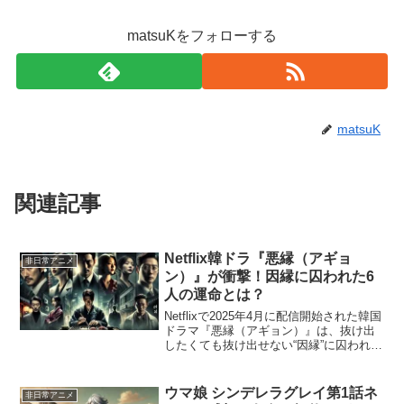
matsuKをフォローする
matsuK
関連記事
Netflix韓ドラ『悪縁（アギョ
非日常アニメ
ン）』が衝撃！因縁に囚われた6
人の運命とは？
Netflixで2025年4月に配信開始された韓国
ドラマ『悪縁（アギョン）』は、抜け出
したくても抜け出せない“因縁”に囚われた
6人の人生を描く衝撃のスリラーです。主
演は『イカゲーム』のパク・ヘスや、演
技派のシン・ミナ、イ・ヒジュン、イ・
ウマ娘 シンデレラグレイ第1話ネ
非日常アニメ
グァ...