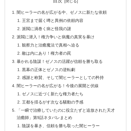
目次
闇ヒーラーの名が広がる中、ゼノスに新たな依頼
王宮まで届く噂と異例の依頼内容
派閥に渦巻く病と怪我の謎
派閥に潜入！権力争いと病魔の真実を暴け
観察力と治癒魔法で真相へ迫る
敵は内にあり！権力者の罠
暴かれる陰謀！ゼノスの活躍が信頼を勝ち取る
黒幕の正体とゼノスの逆転劇
感謝と称賛、そして闇ヒーラーとしての矜持
闇ヒーラーの名が広がる！今後の展開と伏線
ゼノスに近づく新たな権力者たち
王都を揺るがす次なる騒動の予感
「一瞬で治療していたのに役立たずと追放された天才
治癒師」第9話ネタバレまとめ
陰謀を暴き、信頼を勝ち取った闇ヒーラー