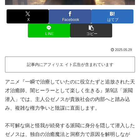
X
Facebook
はてブ
LINE
コピー
2025.05.29
記事内にアフィリエ イト広告が含まれています
アニメ『一瞬で治療していたのに役立たずと追放された天
才治癒師、闇ヒーラーとして楽しく生きる』第9話「派閥
潜入」では、主人公ゼノスが貴族社会の内部へと踏み込
み、複雑な権力争いと陰謀に直面します。
不可解な病と怪我が続発する派閥に身分を隠して潜入した
ゼノスは、独自の治癒魔法と洞察力で原因を解明しなが