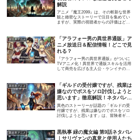
解説
アニメ『魔王2099』は、その斬新な世界
観と緻密なストーリーで注目を集めてい
ますが、実際の視聴者からの評価はどの
ようなものなのでしょうか？本記事で
は、視聴者のリアルな感想をもとに、
『魔王2099』の評価ポイントや見どころ
「アラフォー男の異世界通販」ア
異世界アニメ
を解説します。サイバ...
ニメ放送日＆配信情報！どこで見
れる？
『アラフォー男の異世界通販』がついに
TVアニメ化！異世界で通販スキルを活用
して商売を広げる主人公・ケンイチの物
語が、2025年1月9日より放送開始されま
した。「どのテレビ局で放送される
の？」「配信サイトはどこ？」「無料で
「ギルドの受付嬢ですが、残業は
異世界アニメ
視聴できる方法はある...
嫌なのでボスをソロ討伐しようと
思います」徹底解説！ネタバレ注
意の見どころと魅力
異色のストーリーが話題の「ギルドの受
付嬢ですが、残業は嫌なのでボスをソロ
討伐しようと思います」は、冒険者ギル
ドの受付嬢アリナが主人公のユニークな
物語です。過酷な労働環境を抜け出すた
め、彼女が選んだのは「自らボスを討伐
黒執事 緑の魔女編 第9話ネタバレ
異世界アニメ
する」という大胆な方法。...
｜サリヴァンの真意と使用人たち