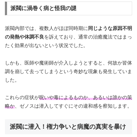
派閥に渦巻く病と怪我の謎
派閥内部では、複数人がほぼ同時期に
同じような原因不明
の発熱や体調不良
を訴えており、通常の治癒魔法ではまっ
たく効果が出ないという状況でした。
しかも、医師や魔術師が介入しようとすると、何故か皆体
調を崩して去ってしまうという奇妙な現象も発生していま
した。
これらの症状が
呪いや毒によるものか、あるいは誰かの策
略か
、ゼノスは潜入してすぐにその違和感を察知します。
派閥に潜入！権力争いと病魔の真実を暴け