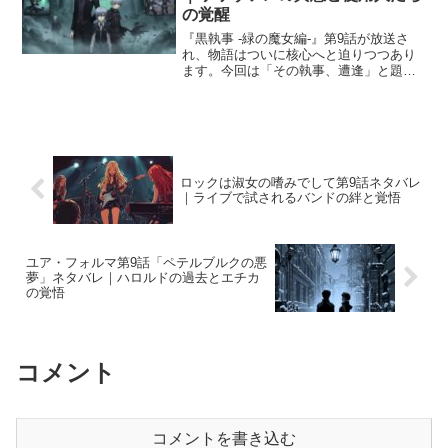
の覚醒
『黒執事 -緑の魔女編-』第9話が放送さ
れ、物語はついに核心へと迫りつつあり
ます。今回は「その執事、遭逢」と題
し、サリヴァンを巡る攻防戦と、ファン
トムハイヴ家の使用人たちの覚醒が描か
れました。シエルとセバスチャン、そし
てサリヴァン──それぞ...
ロックは淑女の嗜みでして第9話ネタバレ
｜ライブで試されるバンドの絆と覚悟
ユア・フォルマ第9話「ペテルブルクの悪
夢」ネタバレ｜ハロルドの過去とエチカ
の覚悟
コメント
コメントを書き込む