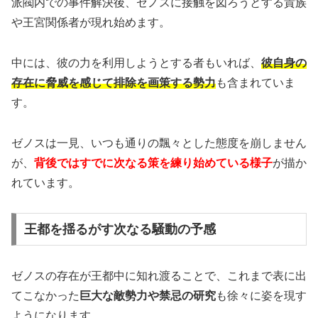
派閥内での事件解決後、ゼノスに接触を図ろうとする貴族
や王宮関係者が現れ始めます。
中には、彼の力を利用しようとする者もいれば、
彼自身の
存在に脅威を感じて排除を画策する勢力
も含まれていま
す。
ゼノスは一見、いつも通りの飄々とした態度を崩しません
が、
背後ではすでに次なる策を練り始めている様子
が描か
れています。
王都を揺るがす次なる騒動の予感
ゼノスの存在が王都中に知れ渡ることで、これまで表に出
てこなかった
巨大な敵勢力や禁忌の研究
も徐々に姿を現す
ようになります。