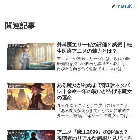
matsuK
関連記事
外科医エリーゼの評価と感想｜転
異世界アニメ
生医療アニメの魅力とは？
アニメ『外科医エリーゼ』は、現代の医
療知識を持つ外科医が異世界へ転生し、
再び命と向き合う物語です。本作は「医
療×転生」という一風変わったジャンルで
注目を集め、特に主人公エリーゼの信念
や人間関係の描写に共感の声が寄せられ
ある魔女が死ぬまで第1話ネタバ
異世界アニメ
ています。この記事では...
レ｜余命一年の呪いが告げる魔女
の運命
2025年春アニメとして注目のTVアニメ
『ある魔女が死ぬまで』がついに放送ス
タート。第1話「余命一年の魔女」では、
ラピスの街で平凡に暮らしていた見習い
魔女メグ・ラズベリーが、師である“永年
の魔女”ファウストから突然「あと一年で
アニメ『魔王2099』の評価は？
異世界アニメ
死ぬ」という呪...
視聴者のリアルな感想と見どころ