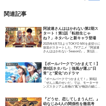
関連記事
阿波連さんははかれない第2期ス
青春アニメ
タート！第1話「転校生じゃ
ね？」ネタバレと新キャラ登場
2025年4月7日よりTOKYO MXを皮切りに
放送がスタートした、TVアニメ『阿波連
さんははかれない Season2』。第1話
「転校生じゃね？」では、高校2年に進級
した阿波連さんとライドウの関係に新た
な風を吹き込む転校生・玉那覇りくが登
【ボールパークでつかまえて！】
青春アニメ
場...
第8話ネタバレ｜強風が運ぶ“日
常”と“変化”のドラマ
『ボールパークでつかまえて！』第8話
「ぜんぶ風のせいだ」では、モーターサ
ンズスタジアム名物の“風”が物語の鍵に。
野球だけでなく、売り子・観客・メディ
ア、それぞれの立場から描かれる「球場
の一日」に、静かに吹く変化の風が物語
『どうせ、恋してしまうんだ。』
青春アニメ
を動かします。 こ...
幼なじみ4人の関係性を徹底考