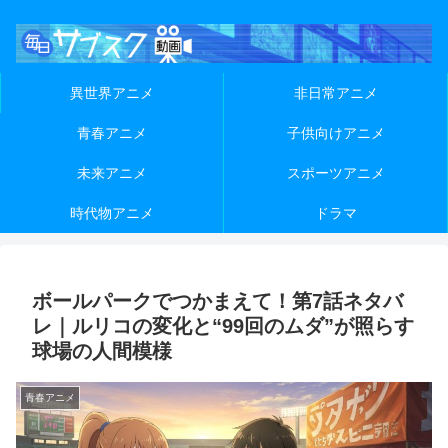
異世界アニメ
非日常アニメ
青春アニメ
子供向けアニメ
未来アニメ
スポーツアニメ
時代物アニメ
ドラマ
ボールパークでつかまえて！第7話ネタバ
レ｜ルリコの変化と“99回のムダ”が照らす
球場の人間模様
青春アニメ