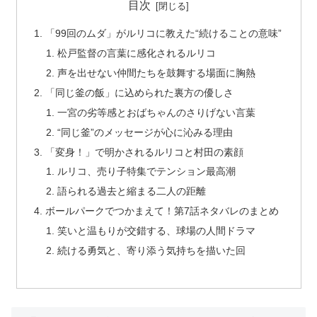
目次
「99回のムダ」がルリコに教えた“続けることの意味”
松戸監督の言葉に感化されるルリコ
声を出せない仲間たちを鼓舞する場面に胸熱
「同じ釜の飯」に込められた裏方の優しさ
一宮の劣等感とおばちゃんのさりげない言葉
“同じ釜”のメッセージが心に沁みる理由
「変身！」で明かされるルリコと村田の素顔
ルリコ、売り子特集でテンション最高潮
語られる過去と縮まる二人の距離
ボールパークでつかまえて！第7話ネタバレのまとめ
笑いと温もりが交錯する、球場の人間ドラマ
続ける勇気と、寄り添う気持ちを描いた回