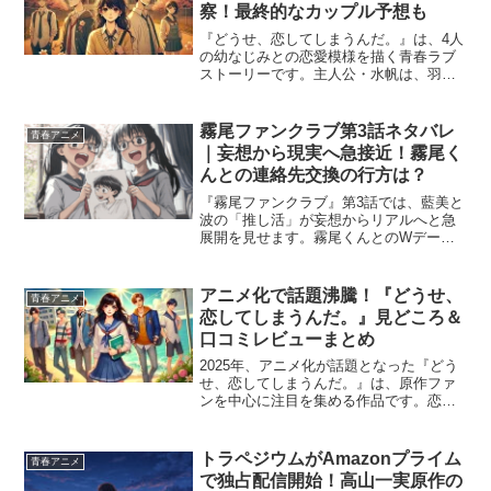
察！最終的なカップル予想も
『どうせ、恋してしまうんだ。』は、4人
の幼なじみとの恋愛模様を描く青春ラブ
ストーリーです。主人公・水帆は、羽沢
輝月、柏木深、星川周吾、和泉藍という4
人の幼なじみに囲まれながら、自身の恋
心と向き合っていきます。本記事では、
霧尾ファンクラブ第3話ネタバレ
青春アニメ
それぞれのキャラクタ...
｜妄想から現実へ急接近！霧尾く
んとの連絡先交換の行方は？
『霧尾ファンクラブ』第3話では、藍美と
波の「推し活」が妄想からリアルへと急
展開を見せます。霧尾くんとのWデート
状態が実現し、ついに連絡先交換という
一大イベントが発生！一方で、霧尾くん
のミステリアスな側面や藍美の過去も少
アニメ化で話題沸騰！『どうせ、
青春アニメ
しずつ描かれ始め、物語...
恋してしまうんだ。』見どころ＆
口コミレビューまとめ
2025年、アニメ化が話題となった『どう
せ、恋してしまうんだ。』は、原作ファ
ンを中心に注目を集める作品です。恋愛
や青春の瑞々しさを描いたこの作品は、
アニメ化によりさらに広く知られるよう
になりました。この記事では、『どう
トラペジウムがAmazonプライム
青春アニメ
せ、恋してしまうんだ。...
で独占配信開始！高山一実原作の