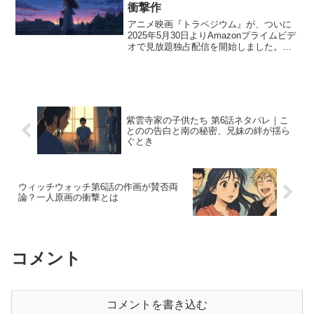
衝撃作
アニメ映画『トラペジウム』が、ついに
2025年5月30日よりAmazonプライムビデ
オで見放題独占配信を開始しました。本
作は、元乃木坂46の高山一実が現役アイ
ドル時代に執筆した同名小説を原作と
し、アイドルを目指す少女の“痛くて眩し
い”青春が...
紫雲寺家の子供たち 第6話ネタバレ｜こ
とのの告白と南の秘密、兄妹の絆が揺ら
ぐとき
ウィッチウォッチ第6話の作画が賛否両
論？一人原画の衝撃とは
コメント
コメントを書き込む