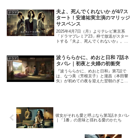
超えた壮大なラブストーリーが話題とな
っています。舞台は1950年代から2020年
代までの済州島。戦後の激動の時代を
夫よ、死んでくれないか が4/7ス
ドラマ
背...
タート！安達祐実主演のマリッジ
サスペンス
2025年4月7日（月）よりテレビ東京系
「ドラマプレミア23」枠で放送がスター
トする『夫よ、死んでくれないか』。原
作は丸山正樹による同名小説で、主演は
安達祐実・相武紗季・磯山さやかの3人。
結婚に奪われた幸せを取り戻すべく、3人
波うららかに、めおと日和 7話ネ
ドラマ
の女性たちが“...
タバレ｜初夜と夫婦の初衝突
『波うららかに、めおと日和』第7話で
は、なつ美（芳根京子）と瀧昌（本田響
矢）が初めての夜を迎えた翌朝のぎこち
なさから始まり、初の夫婦喧嘩が描かれ
ます。第6話で心を通わせた二人でした
が、旧友の言葉をきっかけに、なつ美は
瀧昌の本心に疑問を抱くよ...
彼女がそれも愛と呼ぶなら第3話ネタバレ
｜「1番」の意味と揺れる愛のかたち