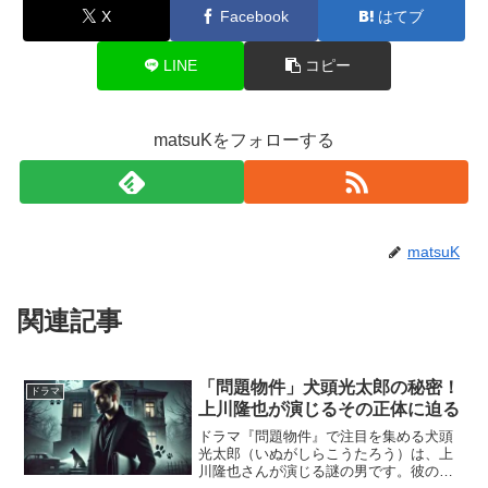
X
Facebook
はてブ
LINE
コピー
matsuKをフォローする
matsuK
関連記事
「問題物件」犬頭光太郎の秘密！
ドラマ
上川隆也が演じるその正体に迫る
ドラマ『問題物件』で注目を集める犬頭
光太郎（いぬがしらこうたろう）は、上
川隆也さんが演じる謎の男です。彼の行