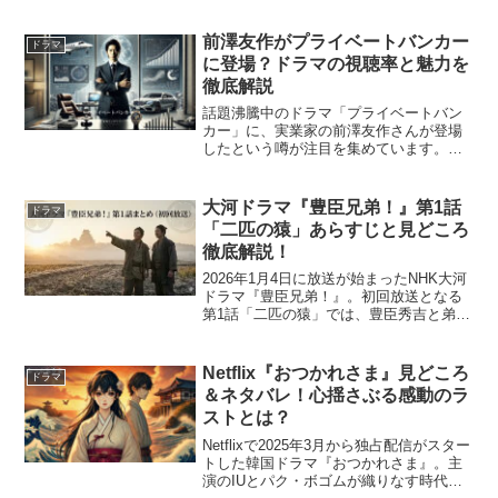
動や言動には独特の雰囲気があり、視聴
者の間で「犬の化身では？」という考察
が話題となっています。犬頭光太郎は一
前澤友作がプライベートバンカー
ドラマ
体何者なのでしょうか？こ...
に登場？ドラマの視聴率と魅力を
徹底解説
話題沸騰中のドラマ「プライベートバン
カー」に、実業家の前澤友作さんが登場
したという噂が注目を集めています。彼
がどのようにこのドラマに関わっている
のか、そしてその影響で視聴率はどう変
化したのでしょうか。この記事では、ド
大河ドラマ『豊臣兄弟！』第1話
ドラマ
ラマの内容、視聴率の動向...
「二匹の猿」あらすじと見どころ
徹底解説！
2026年1月4日に放送が始まったNHK大河
ドラマ『豊臣兄弟！』。初回放送となる
第1話「二匹の猿」では、豊臣秀吉と弟・
秀長の若き日が描かれ、兄弟の絆と戦国
の幕開けが印象的に映し出されました。
本記事では、『豊臣兄弟！』第1話のあら
Netflix『おつかれさま』見どころ
ドラマ
すじ、主要キ...
＆ネタバレ！心揺さぶる感動のラ
ストとは？
Netflixで2025年3月から独占配信がスター
トした韓国ドラマ『おつかれさま』。主
演のIUとパク・ボゴムが織りなす時代を