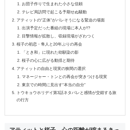
お団子作りで生まれた小さな信頼
テレビ局訪問で起こる予期せぬ騒動
アティットの“正体”がバレそうになる緊迫の場面
出演予定だった番組の現場に本人が!?
目撃情報が拡散し、収録現場がざわつく
桜子の初恋・隼人と20年ぶりの再会
「とき和」に現れた幼馴染の影
桜子の心に広がる動揺と期待
アティットの自由と現実の狭間の選択
マネージャー・トンとの再会が突きつける現実
東京での時間に見出す“本当の自分”
トウキョウホリデイ第3話ネタバレと感情が交錯する旅
の行方