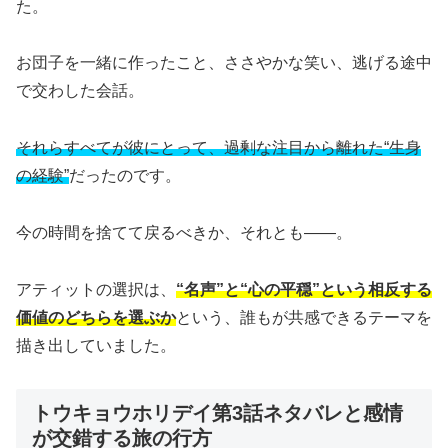
た。
お団子を一緒に作ったこと、ささやかな笑い、逃げる途中
で交わした会話。
それらすべてが彼にとって、過剰な注目から離れた“生身
の経験”
だったのです。
今の時間を捨てて戻るべきか、それとも――。
アティットの選択は、
“名声”と“心の平穏”という相反する
価値のどちらを選ぶか
という、誰もが共感できるテーマを
描き出していました。
トウキョウホリデイ第3話ネタバレと感情
が交錯する旅の行方