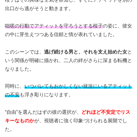
出口から逃がそうと動きます。
咄嗟の行動でアティットを守ろうとする桜子
の姿に、彼女
の中に芽生えつつある信頼と情が表れていました。
このシーンでは、
逃げ続ける男と、それを支え始めた女
と
いう関係が明確に描かれ、二人の絆がさらに深まる転機と
なりました。
同時に、
いつバレてもおかしくない状況にいるアティット
の不安
も浮き彫りになります。
“自由”を選んだはずの彼の選択が、
どれほど不安定でリス
キーなものか
が、視聴者に強く印象づけられる展開でし
た。