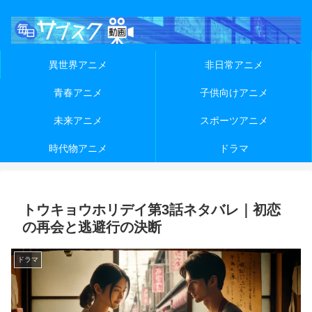
異世界アニメ
非日常アニメ
青春アニメ
子供向けアニメ
未来アニメ
スポーツアニメ
時代物アニメ
ドラマ
トウキョウホリデイ第3話ネタバレ｜初恋
の再会と逃避行の決断
ドラマ