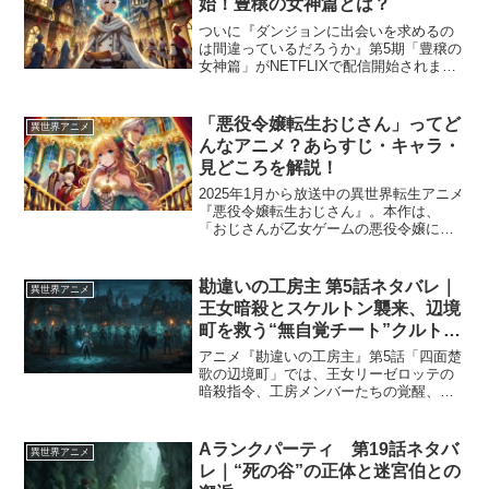
始！豊穣の女神篇とは？
ついに『ダンジョンに出会いを求めるの
は間違っているだろうか』第5期「豊穣の
女神篇」がNETFLIXで配信開始されまし
た。迷宮都市オラリオが「女神祭」の賑
わいに包まれる中、ベル・クラネルが受
け取る一通の手紙。それは、ただの手紙
「悪役令嬢転生おじさん」ってど
異世界アニメ
ではなく彼の運命...
んなアニメ？あらすじ・キャラ・
見どころを解説！
2025年1月から放送中の異世界転生アニメ
『悪役令嬢転生おじさん』。本作は、
「おじさんが乙女ゲームの悪役令嬢に転
生する」という異色の設定で話題になっ
ています。コミカルな展開の中に人生経
験に基づく深みのあるストーリーが織り
勘違いの工房主 第5話ネタバレ｜
異世界アニメ
込まれ、異世界転生も...
王女暗殺とスケルトン襲来、辺境
町を救う“無自覚チート”クルトの
力
アニメ『勘違いの工房主』第5話「四面楚
歌の辺境町」では、王女リーゼロッテの
暗殺指令、工房メンバーたちの覚醒、そ
して数千体のスケルトンによる辺境町襲
撃という三重の脅威が重なり、物語は大
きく加速します。 呪いを跳ね返す“補助
Aランクパーティ 第19話ネタバ
異世界アニメ
職”クルトの規格外の...
レ｜“死の谷”の正体と迷宮伯との