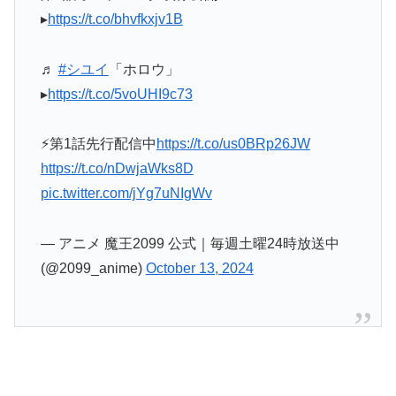
▸
https://t.co/bhvfkxjv1B
♬
#シユイ
「ホロウ」
▸
https://t.co/5voUHI9c73
⚡第1話先行配信中
https://t.co/us0BRp26JW
https://t.co/nDwjaWks8D
pic.twitter.com/jYg7uNIgWv
— アニメ 魔王2099 公式｜毎週土曜24時放送中
(@2099_anime)
October 13, 2024