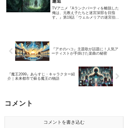
邂逅
TVアニメ『Aランクパーティを離脱した
俺は、元教え子たちと迷宮深部を目指
す。』第19話「ウェルメリアの迷宮伯」
では、クローバー一行が“死の谷”と呼ばれ
る新たなダンジョンに挑みます。山賊と
の交戦、謎の都市ラ＝ジョへの案内、そ
して王廟へと続く死...
『アオのハコ』主題歌が話題に！人気ア
ーティストが手掛けた楽曲の秘密
『魔王2099』あらすじ・キャラクター紹
介｜未来都市で蘇る魔王の物語
コメント
コメントを書き込む