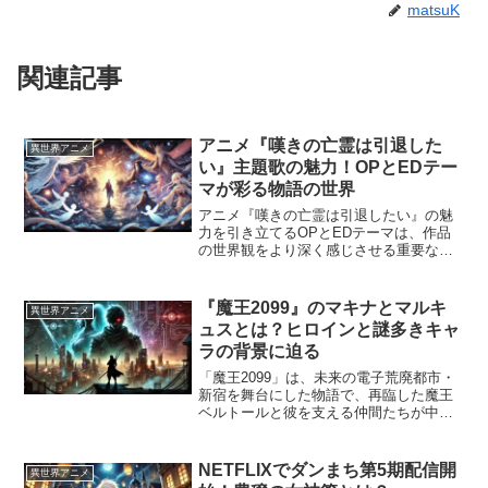
matsuK
関連記事
アニメ『嘆きの亡霊は引退した
異世界アニメ
い』主題歌の魅力！OPとEDテー
マが彩る物語の世界
アニメ『嘆きの亡霊は引退したい』の魅
力を引き立てるOPとEDテーマは、作品
の世界観をより深く感じさせる重要な要
素です。 視聴者を作品の冒険の旅へ誘う
OPテーマと、物語の余韻を感じさせる
EDテーマは、音楽を通じてどのような魅
『魔王2099』のマキナとマルキ
異世界アニメ
力を届けているので...
ュスとは？ヒロインと謎多きキャ
ラの背景に迫る
「魔王2099」は、未来の電子荒廃都市・
新宿を舞台にした物語で、再臨した魔王
ベルトールと彼を支える仲間たちが中心
に描かれています。 特に、忠臣として魔
王に従うマキナや、かつての臣下であり
ながら裏切り者となったマルキュスは、
NETFLIXでダンまち第5期配信開
異世界アニメ
物語に深い謎と緊張...