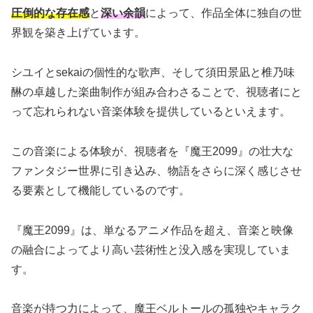
圧倒的な存在感
と
深い余韻
によって、作品全体に独自の世
界観を築き上げています。
シユイとsekaiの個性的な歌声、そして須田景凪と椎乃味
醂の卓越した楽曲制作が組み合わさることで、視聴者にと
って忘れられない音楽体験を提供しているといえます。
この音楽による体験が、視聴者を『魔王2099』の壮大な
ファンタジー世界に引き込み、物語をさらに深く感じさせ
る要素として機能しているのです。
『魔王2099』は、単なるアニメ作品を超え、音楽と映像
の融合によってより高い芸術性と没入感を実現していま
す。
音楽が持つ力によって、魔王ベルトールの孤独やキャラク