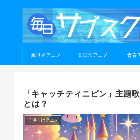
異世界アニメ
非日常アニメ
青春
「キャッチティニピン」主題歌
とは？
子供向けアニメ