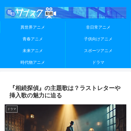
異世界アニメ
非日常アニメ
青春アニメ
子供向けアニメ
未来アニメ
スポーツアニメ
時代物アニメ
ドラマ
『相続探偵』の主題歌は？ラストレターや
挿入歌の魅力に迫る
ドラマ