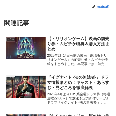
matsuK
関連記事
【トリリオンゲーム】映画の前売
ドラマ
り券・ムビチケ特典＆購入方法ま
とめ
2025年2月14日公開の映画『劇場版トリ
リオンゲーム』の前売り券・ムビチケ情
報をまとめました。本記事では、前売り
券の販売期間や価格、購入方法、特典内
容、注意点について詳しく解説します。
お得にチケットを購入し、豪華特典を手
『イグナイト -法の無法者-』ドラ
ドラマ
に入れて映画を存分...
マ情報まとめ！キャスト・あらす
じ・見どころを徹底解説
2025年4月よりTBS系金曜ドラマ枠（毎週
金曜22:00～）で放送予定の新作リーガル
ドラマ『イグナイト -法の無法者-』。主
演は間宮祥太朗。本作は、法を武器に訴
訟を仕掛けるアウトサイダー弁護士たち
を描く、新感覚のリーガルエンターテイ