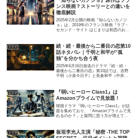
『知らないカノジョ』原作はフラ
ドラマ
ンメン...
ンス映画？ストーリーとの違いを
徹底解説
2025年2月公開の映画『知らないカノジ
ョ』は、2019年のフランス映画『ラブ・
セカンド・サイト はじまりは初恋のおわ
りから』（原題：Mon Inconnue）を原作
とした日本版リメイク作品です。主演は
中島健人、ヒロイン役にはmiletが抜...
続・続・最後から二番目の恋第10
ドラマ
話ネタバレ｜千明と和平が“孤
独”を分かち合う夜
2025年6月16日放送のドラマ『続・続・
最後から二番目の恋』第10話では、吉野
千明（小泉今日子）と長倉和平（中井貴
一）が再び心を通わせる“静かな夜”が描か
れます。神社での対話、バーでの再会、
女子会での事件、そして娘・えりなの旅
『弱いヒーロー Class1』は
ドラマ
立ち…。それ...
Amazonプライムで見放題！
韓国ドラマ『弱いヒーロー Class1』が話
題を集めており、「Amazonプライムで見
れるのか？」と疑問に思う方が増えてい
ます。結論から言うと、現在、Amazonプ
ライムビデオで見放題配信中です。この
記事では、配信状況に加え、他のサブス
板垣李光人主演「秘密 -THE TOP
ドラマ
クと...