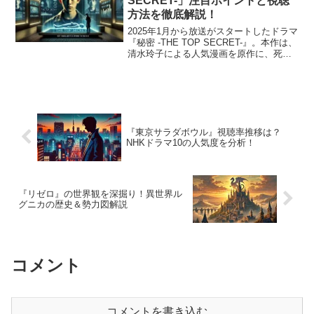
SECRET-」注目ポイントと視聴
方法を徹底解説！
2025年1月から放送がスタートしたドラマ
『秘密 -THE TOP SECRET-』。本作は、
清水玲子による人気漫画を原作に、死者
の記憶を映像化する特殊MRI技術を駆使
した捜査を描くSFサスペンスです。主演
を務めるのは、圧倒的な演技力と独特...
『東京サラダボウル』視聴率推移は？
NHKドラマ10の人気度を分析！
『リゼロ』の世界観を深掘り！異世界ル
グニカの歴史＆勢力図解説
コメント
コメントを書き込む