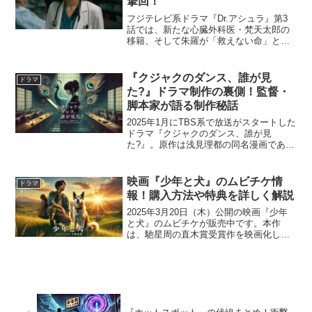
撃回！
フジテレビ系ドラマ『Dr.アシュラ』第3
話では、新たな心臓外科医・梵天太郎の
移籍、そして朱羅が「救えない命」と向
き合う重苦しい展開が描かれました。病
院内の権力争いが激しさを増すなか、信
念を貫く朱羅の医師としての姿勢と、裏
『クジャクのダンス、誰が見
ドラマ
切りや策略が交錯する...
た?』ドラマ制作の裏側！監督・
脚本家が語る制作秘話
2025年1月にTBS系で放送がスタートした
ドラマ『クジャクのダンス、誰が見
た?』。原作は浅見理都の同名漫画であ
り、未だ犯人が明かされていないミステ
リー要素が話題を呼んでいます。本記事
では、脚本家・金沢知樹や監督陣のこだ
映画『少年と犬』のムビチケ情
ドラマ
わり、キャストの演技...
報！購入方法や特典を詳しく解説
2025年3月20日（木）公開の映画『少年
と犬』のムビチケが販売中です。本作
は、馳星周の直木賞受賞作を映画化した
感動のストーリーで、高橋文哉や西野七
瀬らが出演。ムビチケを購入すると、特
典として「ムビチケデジタルカード」が
プレゼントされるほか...