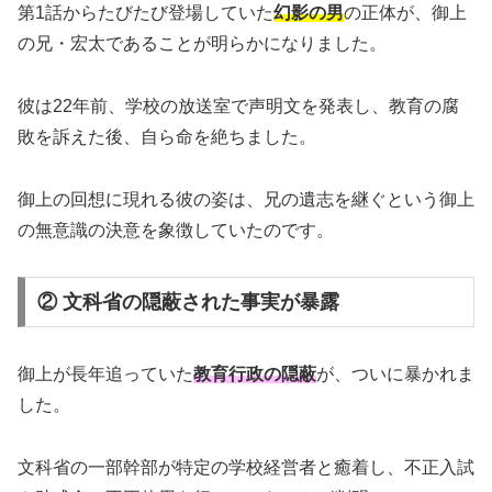
第1話からたびたび登場していた
幻影の男
の正体が、御上
の兄・宏太であることが明らかになりました。
彼は22年前、学校の放送室で声明文を発表し、教育の腐
敗を訴えた後、自ら命を絶ちました。
御上の回想に現れる彼の姿は、兄の遺志を継ぐという御上
の無意識の決意を象徴していたのです。
② 文科省の隠蔽された事実が暴露
御上が長年追っていた
教育行政の隠蔽
が、ついに暴かれま
した。
文科省の一部幹部が特定の学校経営者と癒着し、不正入試