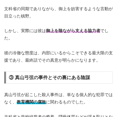
文科省の同期でありながら、御上を妨害するような言動が
目立った槙野。
しかし、実際には彼は
御上を陰ながら支える協力者
でし
た。
彼の冷徹な態度は、内部にいるからこそできる最大限の支
援であり、最終話でその真意が明らかになります。
③ 真山弓弦の事件とその裏にある陰謀
真山弓弦が起こした殺人事件は、単なる個人的な犯罪では
なく、
教育機関の腐敗
に関わるものでした。
文科省と学校経営者の癒着、隠蔽体質などが浮き彫りとな