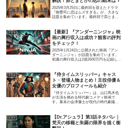
解説！昴とまどかの恋の結末は？
2025年3月25日に最終回を迎えたドラマ
『御曹司に恋はムズすぎる』が、大きな
話題を集めています。最終回で昴とまど
かの恋がどうなったのか、放送を見逃し
た方や改めて整理したい方も多いのでは
ないでしょうか？この記事では、『御曹
【最新】『アンダーニンジャ』映
ドラマ
司に恋はムズすぎる...
画の興行収入は成功？観客の評判
をチェック！
2025年1月24日に公開された映画『アン
ダーニンジャ』が話題を集めています。
初週の興行収入は2億2600万円を記録し、
公開10日間で4億7000万円を突破。最終
的には10億円前後の興収が予想されてい
ます。本記事では、『アンダーニンジ
『侍タイムスリッパー』キャス
ドラマ
ャ』の...
ト・登場人物まとめ！主役俳優＆
女優のプロフィールも紹介
『侍タイムスリッパー』は、山口馬木也
が主演を務める時代劇コメディ映画で
す。幕末の会津藩士が現代の時代劇撮影
所にタイムスリップし、斬られ役として
生きていくストーリーが話題となってい
ます。この記事では、映画のキャストと
【Dr.アシュラ】第3話ネタバレ｜
ドラマ
登場人物を詳しく紹介し、主...
梵天の移籍と朱羅の限界を描く衝