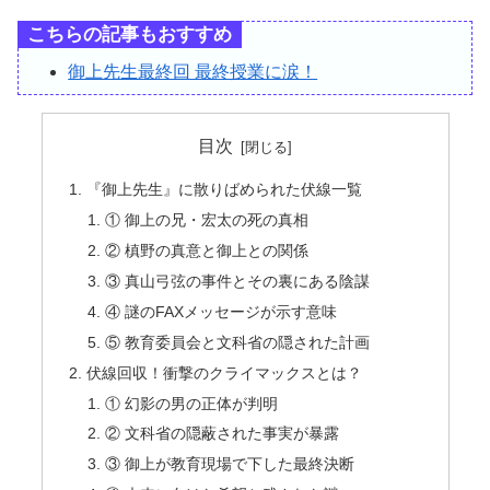
こちらの記事もおすすめ
御上先生最終回 最終授業に涙！
目次
『御上先生』に散りばめられた伏線一覧
① 御上の兄・宏太の死の真相
② 槙野の真意と御上との関係
③ 真山弓弦の事件とその裏にある陰謀
④ 謎のFAXメッセージが示す意味
⑤ 教育委員会と文科省の隠された計画
伏線回収！衝撃のクライマックスとは？
① 幻影の男の正体が判明
② 文科省の隠蔽された事実が暴露
③ 御上が教育現場で下した最終決断