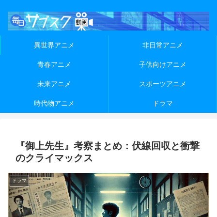
異世界アニメ
非日常アニメ
青春アニメ
子供向けアニメ
未来アニメ
スポーツアニメ
時代物アニメ
ドラマ
『御上先生』考察まとめ：伏線回収と衝撃
のクライマックス
ドラマ