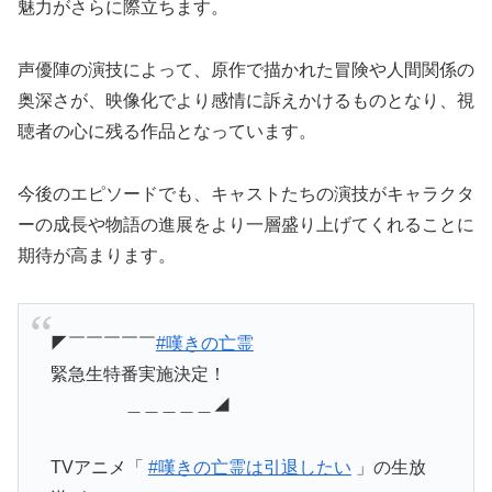
魅力がさらに際立ちます。
声優陣の演技によって、原作で描かれた冒険や人間関係の
奥深さが、映像化でより感情に訴えかけるものとなり、視
聴者の心に残る作品となっています。
今後のエピソードでも、キャストたちの演技がキャラクタ
ーの成長や物語の進展をより一層盛り上げてくれることに
期待が高まります。
◤￣￣￣￣￣
#嘆きの亡霊
緊急生特番実施決定！
＿＿＿＿＿◢
TVアニメ「
#嘆きの亡霊は引退したい
」の生放