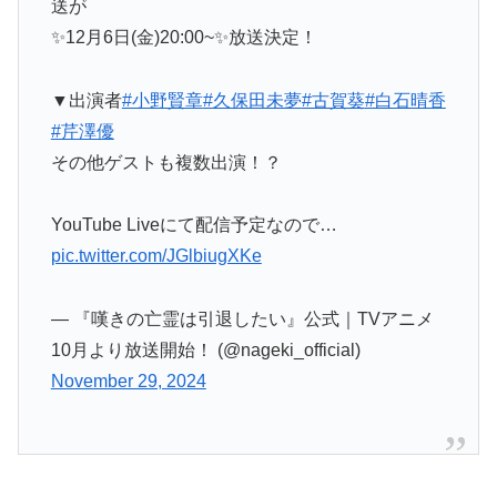
送が
✨12月6日(金)20:00~✨放送決定！
▼出演者
#小野賢章
#久保田未夢
#古賀葵
#白石晴香
#芹澤優
その他ゲストも複数出演！？
YouTube Liveにて配信予定なので…
pic.twitter.com/JGlbiugXKe
— 『嘆きの亡霊は引退したい』公式｜TVアニメ
10月より放送開始！ (@nageki_official)
November 29, 2024