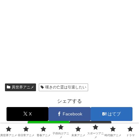
異世界アニメ
嘆きの亡霊は引退したい
シェアする
X
Facebook
はてブ
LINE
コピー
子供向けアニ
スポーツアニ
異世界アニメ
非日常アニメ
青春アニメ
未来アニメ
時代物アニメ
ドラマ
メ
メ