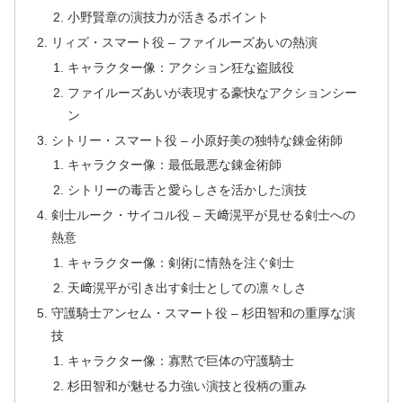
小野賢章の演技力が活きるポイント
リィズ・スマート役 – ファイルーズあいの熱演
キャラクター像：アクション狂な盗賊役
ファイルーズあいが表現する豪快なアクションシー
ン
シトリー・スマート役 – 小原好美の独特な錬金術師
キャラクター像：最低最悪な錬金術師
シトリーの毒舌と愛らしさを活かした演技
剣士ルーク・サイコル役 – 天﨑滉平が見せる剣士への
熱意
キャラクター像：剣術に情熱を注ぐ剣士
天﨑滉平が引き出す剣士としての凛々しさ
守護騎士アンセム・スマート役 – 杉田智和の重厚な演
技
キャラクター像：寡黙で巨体の守護騎士
杉田智和が魅せる力強い演技と役柄の重み